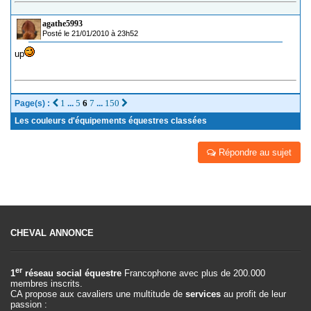
agathe5993
Posté le 21/01/2010 à 23h52
up
1
5
6
7
150
Page(s) :
...
...
Les couleurs d'équipements équestres classées
Répondre au sujet
CHEVAL ANNONCE
er
1
réseau social équestre
Francophone avec plus de 200.000
membres inscrits.
CA propose aux cavaliers une multitude de
services
au profit de leur
passion :