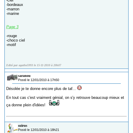
-ciel
-bordeaux
-marron
-marine
Page 3
-rouge
-choco ciel
-motif
Edité par agathe5993 le 15-11-2010 à 20h07
saranou
Posté le 12/01/2010 à 17h50
Désolée je te donne encore plus de taf...
En tout cas c'est vraiment génial, on s'y retrouve beaucoup mieux et
ça donne plein d'idées!
ozirus
Posté le 12/01/2010 à 18h21