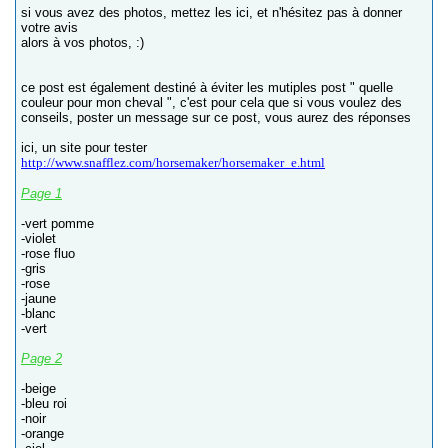
si vous avez des photos, mettez les ici, et n'hésitez pas à donner
votre avis
alors à vos photos, :)
ce post est également destiné à éviter les mutiples post " quelle
couleur pour mon cheval ", c'est pour cela que si vous voulez des
conseils, poster un message sur ce post, vous aurez des réponses
ici, un site pour tester
http://www.snafflez.com/horsemaker/horsemaker_e.html
Page 1
-vert pomme
-violet
-rose fluo
-gris
-rose
-jaune
-blanc
-vert
Page 2
-beige
-bleu roi
-noir
-orange