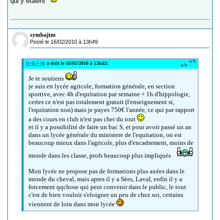
qui y etaient
symbajtm
Posté le 16/02/2010 à 13h49
n-d-l-m
a écrit le 16/02/2010 à 13h42:
Je te soutiens
je suis en lycée agricole, formation générale, en section
sportive, avec 4h d'equitation par semaine + 1h d'hippologie,
certes ce n'est pas totalement gratuit (l'enseignement si,
l'equitation non) mais je payes 750€ l'année, ce qui par rapport
a des cours en club n'est pas cher du tout
et il y a possibilité de faire un bac S, et pour avoir passé un an
dans un lycée générale du ministere de l'equitation, on est
beaucoup mieux dans l'agricole, plus d'encadrement, moins de
monde dans les classe, profs beaucoup plus impliqués
Mon lycée ne propose pas de formations plus axées dans le
monde du cheval, mais apres il y a Sées, Laval, enfin il y a
forcement qqchose qui peut convenir dans le public, le tout
c'est de bien vouloir s'eloigner un peu de chez soi, certains
viennent de loin dans mon lycée