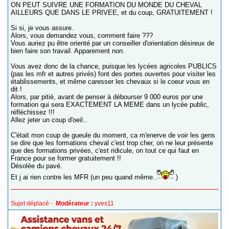
ON PEUT SUIVRE UNE FORMATION DU MONDE DU CHEVAL
AILLEURS QUE DANS LE PRIVEE, et du coup, GRATUITEMENT !
Si si, je vous assure.
Alors, vous demandez vous, comment faire ???
Vous auriez pu être orienté par un conseiller d'orientation désireux de
bien faire son travail. Apparement non.
Vous avez donc de la chance, puisque les lycées agricoles PUBLICS
(pas les mfr et autres privés) font des portes ouvertes pour visiter les
établissements, et même caresser les chevaux si le coeur vous en
dit !
Alors, par pitié, avant de penser à débourser 9 000 euros por une
formation qui sera EXACTEMENT LA MEME dans un lycée public,
réfléchissez !!!
Allez jeter un coup d'oeil..
C'était mon coup de gueule du moment, ca m'enerve de voir les gens
se dire que les formations cheval c'est trop cher, on ne leur présente
que des formations privées, c'est ridicule, on tout ce qui faut en
France pour se former gratuitement !!
Désolée du pavé.
Et j ai rien contre les MFR (un peu quand même..
)
Sujet déplacé -
Modérateur :
yves11