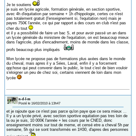
Je te soutiens
je suis en lycée agricole, formation générale, en section sportive,
avec 4h d'equitation par semaine + 1h d'hippologie, certes ce n'est
pas totalement gratuit (l'enseignement si, l'equitation non) mais je
payes 750€ l'année, ce qui par rapport a des cours en club n'est pas
cher du tout
et il y a possibilité de faire un bac S, et pour avoir passé un an dans
un lycée générale du ministere de l'equitation, on est beaucoup mieux
dans l'agricole, plus d'encadrement, moins de monde dans les classe,
profs beaucoup plus impliqués
Mon lycée ne propose pas de formations plus axées dans le monde
du cheval, mais apres il y a Sées, Laval, enfin il y a forcement
qqchose qui peut convenir dans le public, le tout c'est de bien vouloir
s'eloigner un peu de chez soi, certains viennent de loin dans mon
lycée
n-d-l-m
Posté le 16/02/2010 à 13h47
et je rajoute que ce n'est pas parce qu'on paye que ce sera mieux ...
Il y a un lycée privé, avec section sportive equitation pas tres loin de
la ou je suis, 10 000€ l'année + les cours par le CNED, donc
enseignement moins sur tout de meme, et censé etre a cheval 5h par
semaine, 5h qui se sont transformés en 1H30, d'apres des personnes