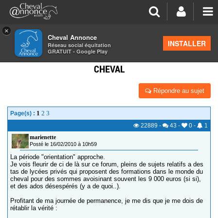
×
Cheval Annonce
Forum
>
Formations équestres
INSTALLER
Réseau social équitation
GRATUIT - Google Play
L'ENSEIGNEMENT AGRICOLE PUBLIC : FORMATION
CHEVAL
Répondre au sujet
1
2
3
Page(s) :
22889
-
43
-
0
-
1
marienette
Posté le 16/02/2010 à 10h59
La période "orientation" approche.
Je vois fleurir de ci de là sur ce forum, pleins de sujets relatifs a des
tas de lycées privés qui proposent des formations dans le monde du
cheval pour des sommes avoisinant souvent les 9 000 euros (si si),
et des ados désespérés (y a de quoi..).
Profitant de ma journée de permanence, je me dis que je me dois de
rétablir la vérité :