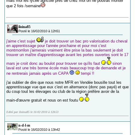
mais moi les lycée agricole prés de chez moi on ne pouvait monter
que 2 fois /semaine
iloina85
Posté le 16/02/2010 à 12h51
j'aime c'est sujet
je doit trouver un bac pro valorisation du cheval
en apprentissage pour l'année prochaine et pour moi c'est
montmorrilon j'aimerais vraiment être prise la bas seulement je doit
trouver un maître d'apprentissage avant les portes ouvertes sont le 17
mars je croit donc au boulot pour trouver se qu'ils faut
sinon
laval est une très bonne école mais beaucoup trop de demande et je
ne rentrerais jamais après un CAPA
tempi !!
j'ai oublier de dire que nous notre MFR en Vendée bousille tout les
apprentissage vue que eux c'est en alternance (donc pas payé) et que
du coup tout les élevages ou club de la région préfère avoir de la
main-d'œuvre gratuit et nous on est foutu
Edité par iloina85 le 16-02-2010 à 12h53
n-d-l-m
Posté le 16/02/2010 à 13h42