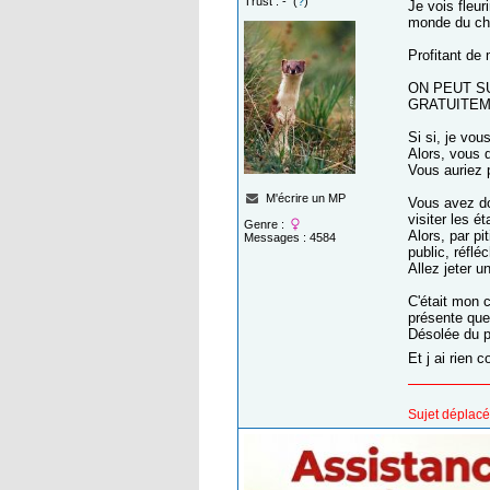
Trust : - (
?
)
Je vois fleur
monde du che
Profitant de 
ON PEUT SU
GRATUITEM
Si si, je vou
Alors, vous
Vous auriez p
M'écrire un MP
Vous avez do
visiter les 
Genre :
Alors, par p
Messages : 4584
public, réfléc
Allez jeter un
C'était mon 
présente que 
Désolée du 
Et j ai rien
Sujet déplacé