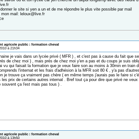
ive.fr
onner le site si yen a un et de me répondre le plus vite possible par mail
 mon mail: leloux@live.fr
ce
t agricole public : formation cheval
/2010 à 21h34
aine je vais dans un lycée privé ( MFR ) , et c'est pas à cause du fait que se so
rés de chez moi ) , mais prés de chez moi y'en a pas et du coups je suis obligé
ai vu qui faisait la formation que je veux faire son au moins à 30min en train 
omprends l'internat et les frais d'adhésion à la MFR soit 80 € , y'a pas d'autre
 je trouve ça vraiment pas chére ( en même temps j'aurais pas le faire si c'ét
 les prix de certains autres internat . Bref tout ça pour dire que privé ne veu
e souvent ça l'est mais pas tous ) .
t agricole public : formation cheval
/2010 à 13h50