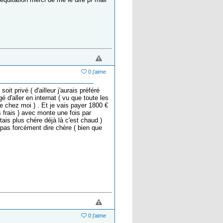
0 j'aime
it privé ( d'ailleur j'aurais préféré
 d'aller en internat ( vu que toute les
de chez moi ) . Et je vais payer 1800 €
s frais ) avec monte une fois par
ais plus chére déjà là c'est chaud )
x pas forcément dire chère ( bien que
0 j'aime