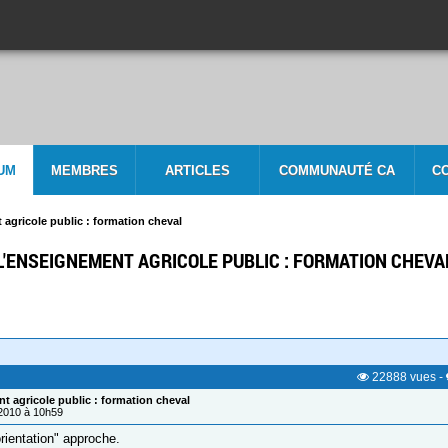
UM
MEMBRES
ARTICLES
COMMUNAUTÉ CA
C
agricole public : formation cheval
L'ENSEIGNEMENT AGRICOLE PUBLIC : FORMATION CHEVA
22888
vues
-
t agricole public : formation cheval
/2010 à 10h59
rientation" approche.