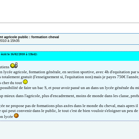
t agricole public : formation cheval
/2010 à 15h35
 écrit le 16/02/2010 à 13h42:
outiens
 en lycée agricole, formation générale, en section sportive, avec 4h d'equitation par 
s totalement gratuit (l'enseignement si, l'equitation non) mais je payes 750€ l'année
as cher du tout
a possibilité de faire un bac S, et pour avoir passé un an dans un lycée générale du mi
p mieux dans l'agricole, plus d'encadrement, moins de monde dans les classe, pro
ée ne propose pas de formations plus axées dans le monde du cheval, mais apres il y
 qui peut convenir dans le public, le tout c'est de bien vouloir s'eloigner un peu de 
on lycée