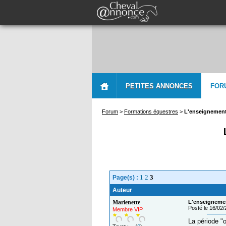
PETITES ANNONCES
FOR
Forum
>
Formations équestres
>
L'enseignement 
1
2
3
Page(s) :
Auteur
Marienette
L'enseignemen
Posté le 16/02
Membre VIP
La période "o