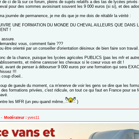
ir de ci de là sur ce forum, pleins de sujets relatifs a des tas de lycées privé
val pour des sommes avoisinant souvent les 9 000 euros (si si), et des ados
ma journée de permanence, je me dis que je me dois de rétablir la vérité :
IVRE UNE FORMATION DU MONDE DU CHEVAL AILLEURS QUE DANS LE 
ENT !
s assure.
 demandez vous, comment faire ???
u être orienté par un conseiller d'orientation désireux de bien faire son trava
nc de la chance, puisque les lycées agricoles PUBLICS (pas les mfr et autres
établissements, et même caresser les chevaux si le coeur vous en dit !
itié, avant de penser à débourser 9 000 euros por une formation qui sera
hissez !!!
 coup d'oeil..
coup de gueule du moment, ca m'enerve de voir les gens se dire que les format
des formations privées, c'est ridicule, on tout ce qui faut en France pour se f
pavé.
 contre les MFR (un peu quand même..
)
 -
Modérateur :
yves11