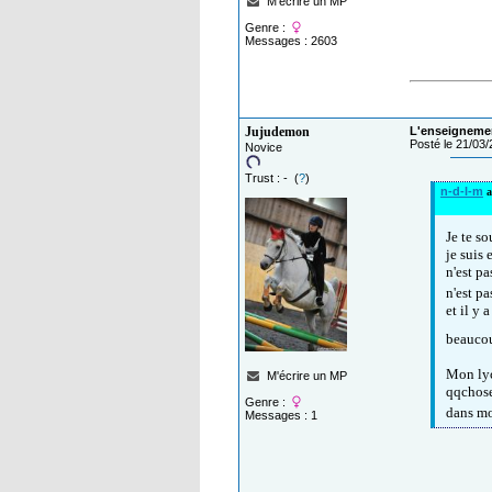
M'écrire un MP
Genre :
Messages : 2603
Jujudemon
L'enseignemen
Posté le 21/03
Novice
Trust : - (
?
)
n-d-l-m
a
Je te s
je suis
n'est pa
n'est p
et il y 
beaucou
Mon lyc
M'écrire un MP
qqchose
Genre :
dans m
Messages : 1