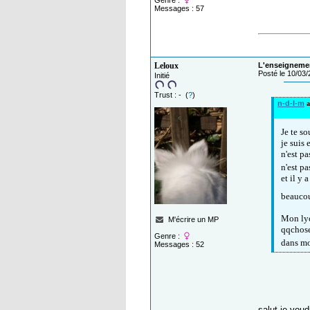
Genre :
Messages : 57
Leloux
L'enseignemen
Posté le 10/03
Initié
Trust : - (
?
)
n-d-l-m
a
Je te s
je suis
n'est pa
n'est p
et il y 
beaucou
Mon lyc
M'écrire un MP
qqchose
Genre :
dans m
Messages : 52
salut je voud