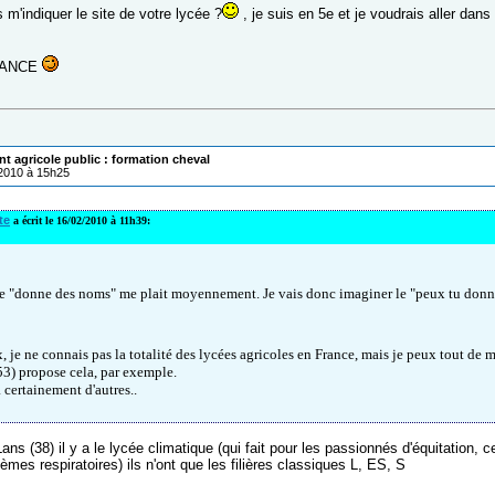
 m'indiquer le site de votre lycée ?
, je suis en 5e et je voudrais aller dan
VANCE
t agricole public : formation cheval
/2010 à 15h25
te
a écrit le 16/02/2010 à 11h39:
le "donne des noms" me plait moyennement. Je vais donc imaginer le "peux tu don
, je ne connais pas la totalité des lycées agricoles en France, mais je peux tout de 
53) propose cela, par exemple.
a certainement d'autres..
Lans (38) il y a le lycée climatique (qui fait pour les passionnés d'équitation,
èmes respiratoires) ils n'ont que les filières classiques L, ES, S