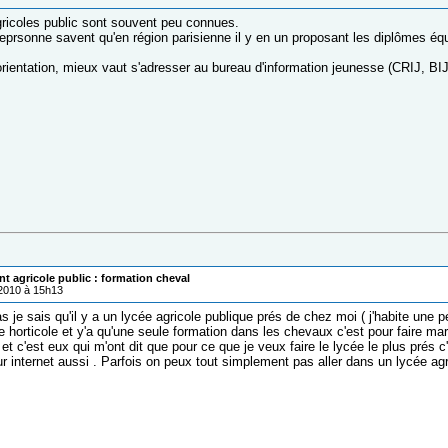
gricoles public sont souvent peu connues.
 eprsonne savent qu'en région parisienne il y en un proposant les diplômes é
orientation, mieux vaut s'adresser au bureau d'information jeunesse (CRIJ, BI
t agricole public : formation cheval
/2010 à 15h13
je sais qu'il y a un lycée agricole publique prés de chez moi ( j'habite une pet
e horticole et y'a qu'une seule formation dans les chevaux c'est pour faire mar
t c'est eux qui m'ont dit que pour ce que je veux faire le lycée le plus prés 
r internet aussi . Parfois on peux tout simplement pas aller dans un lycée agri