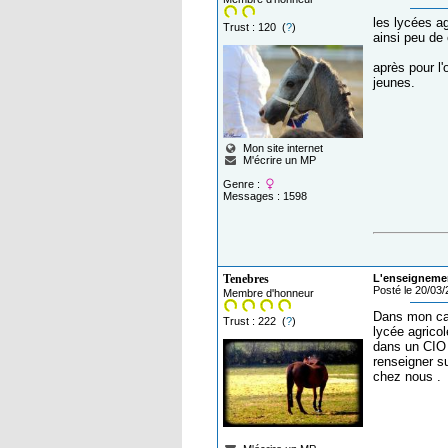
les lycées a
Trust : 120 (
?
)
ainsi peu de
après pour l'
jeunes.
Mon site internet
M'écrire un MP
Genre :
Messages : 1598
Tenebres
L'enseignemen
Posté le 20/03
Membre d'honneur
Dans mon cas 
Trust : 222 (
?
)
lycée agricol
dans un CIO e
renseigner su
chez nous .