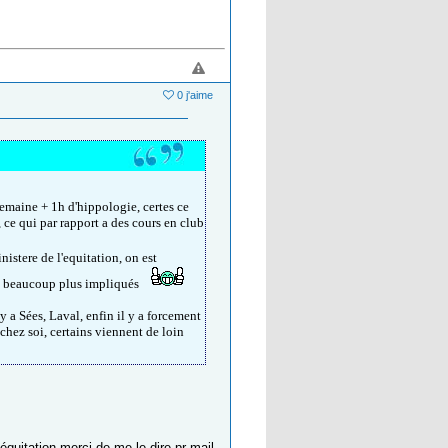
0 j'aime
semaine + 1h d'hippologie, certes ce
, ce qui par rapport a des cours en club
nistere de l'equitation, on est
fs beaucoup plus impliqués
 a Sées, Laval, enfin il y a forcement
chez soi, certains viennent de loin
équitation merci de me le dire pr mail