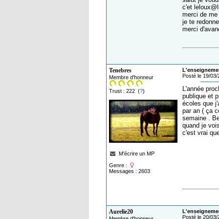
c'et leloux@l
merci de me d
je te redonne
merci d'avan
Tenebres
L'enseignemen
Posté le 19/03
Membre d'honneur
L'année proch
Trust : 222 (
?
)
publique et p
écoles que j'
par an ( ça c
semaine . Ben
quand je vois
c'est vrai qu
M'écrire un MP
Genre :
Messages : 2603
Aurelie20
L'enseignemen
Posté le 20/03
Membre d'honneur