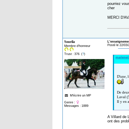
pourriez vous
cher
MERCI D'A
Sourila
L'enseignemen
Posté le 22/03
Membre d'honneur
Trust : 376 (
?
)
marienet
D'une, 
De deux
M'écrire un MP
Laval (
Il y en 
Genre :
Messages : 1889
A Villard de 
ont des probl