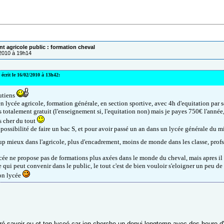
t agricole public : formation cheval
/2010 à 19h14
 écrit le 16/02/2010 à 13h42:
outiens
 en lycée agricole, formation générale, en section sportive, avec 4h d'equitation par 
s totalement gratuit (l'enseignement si, l'equitation non) mais je payes 750€ l'année
as cher du tout
a possibilité de faire un bac S, et pour avoir passé un an dans un lycée générale du mi
p mieux dans l'agricole, plus d'encadrement, moins de monde dans les classe, pro
ée ne propose pas de formations plus axées dans le monde du cheval, mais apres il y
 qui peut convenir dans le public, le tout c'est de bien vouloir s'eloigner un peu de 
on lycée
ré savoir ou et ton lyceé car jen cherche un depui longtemp avec des heure d'