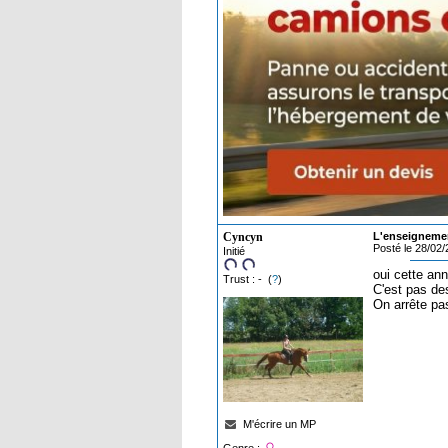
Cyncyn
L'enseignemen
Posté le 28/02
Initié
oui cette ann
Trust : - (
?
)
C'est pas des
On arrête pa
M'écrire un MP