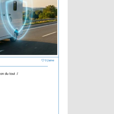
0 j'aime
on du tout :/