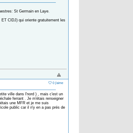
questres: St Germain en Laye.
J ET CIDJ) qui oriente gratuitement les
0 j'aime
ite ville dans l'nord ) , mais c'est un
échale ferrant . Je m'étais renseigner
c'étais une MFR et je me suis
cole public car il n'y en a pas prés de