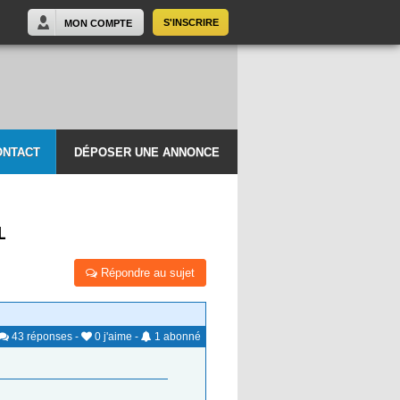
S'INSCRIRE
MON COMPTE
ONTACT
DÉPOSER UNE ANNONCE
L
Répondre au sujet
43
réponses
-
0
j'aime
-
1
abonné