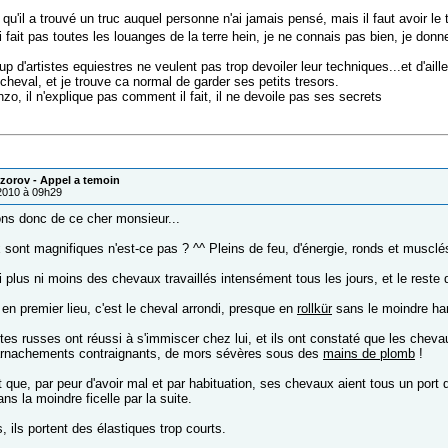
 qu'il a trouvé un truc auquel personne n'ai jamais pensé, mais il faut avoir le 
ui fait pas toutes les louanges de la terre hein, je ne connais pas bien, je d
 d'artistes equiestres ne veulent pas trop devoiler leur techniques...et d'aill
heval, et je trouve ca normal de garder ses petits tresors.
zo, il n'explique pas comment il fait, il ne devoile pas ses secrets
zorov - Appel a temoin
/2010 à 09h29
ons donc de ce cher monsieur...
sont magnifiques n'est-ce pas ? ^^ Pleins de feu, d'énergie, ronds et musclés
i plus ni moins des chevaux travaillés intensément tous les jours, et le reste
 en premier lieu, c'est le cheval arrondi, presque en
rollkür
sans le moindre ha
tes russes ont réussi à s'immiscer chez lui, et ils ont constaté que les chev
arnachements contraignants, de mors sévères sous des
mains de plomb
!
que, par peur d'avoir mal et par habituation, ses chevaux aient tous un port 
ns la moindre ficelle par la suite.
 ils portent des élastiques trop courts.