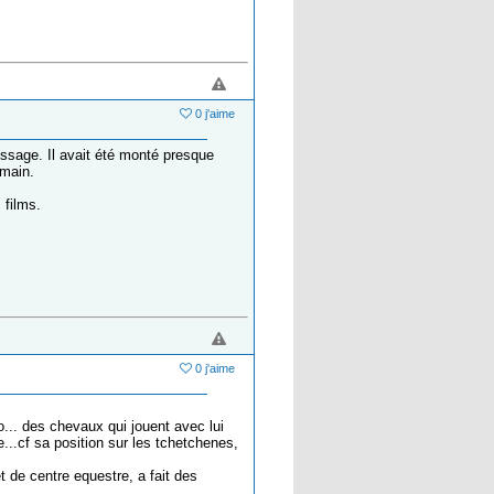
0 j'aime
ressage. Il avait été monté presque
 main.
 films.
0 j'aime
... des chevaux qui jouent avec lui
..cf sa position sur les tchetchenes,
et de centre equestre, a fait des