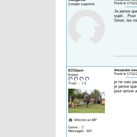
Posté le 17/11
Compte supprimé
Je pense que
sujet... Pou
Sinon, les m
0231laure
Alexander nev
Posté le 17/11
Expert
je ne sais pa
Trust : - (
?
)
je pense que 
pour arriver 
M'écrire un MP
Genre :
Messages : 697