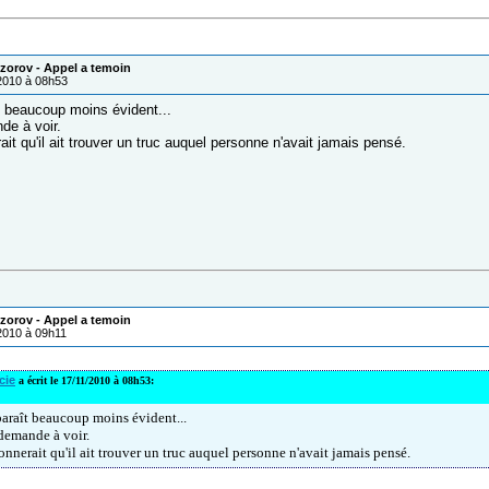
zorov - Appel a temoin
/2010 à 08h53
 beaucoup moins évident...
de à voir.
it qu'il ait trouver un truc auquel personne n'avait jamais pensé.
zorov - Appel a temoin
/2010 à 09h11
cie
a écrit le 17/11/2010 à 08h53:
araît beaucoup moins évident...
demande à voir.
onnerait qu'il ait trouver un truc auquel personne n'avait jamais pensé.