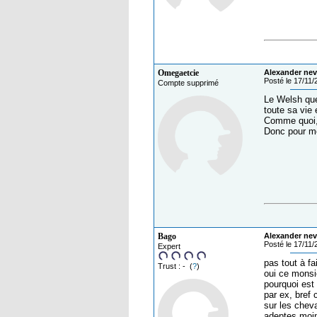
Omegaetcie
Alexander nev
Posté le 17/11
Compte supprimé
Le Welsh que 
toute sa vie 
Comme quoi, 
Donc pour mo
Bago
Alexander nev
Posté le 17/11
Expert
pas tout à fa
Trust : - (
?
)
oui ce monsi
pourquoi est
par ex, bref 
sur les cheva
adeptes moin