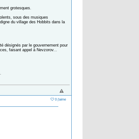
ement grotesques.
violents, sous des musiques
digne du village des Hobbits dans la
été désignés par le gouvernement pour
rces, faisant appel à Nevzorov...
.
0 j'aime