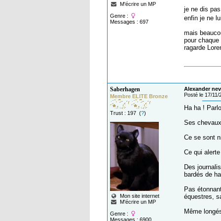
M'écrire un MP
je ne dis pas
Genre :
enfin je ne l
Messages : 697
mais beaucoup
pour chaque c
ragarde Loren
Saberhagen
Alexander nev
Posté le 17/11
Membre ELITE Bronze
Ha ha ! Parl
Trust : 197 (
?
)
Ses chevaux 
Ce se sont n
Ce qui alerte
Des journalis
bardés de h
Pas étonnant 
Mon site internet
équestres, sa
M'écrire un MP
Même longés,
Genre :
Messages : 6900