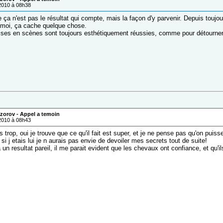
/2010 à 08h38
 ça n'est pas le résultat qui compte, mais la façon d'y parvenir. Depuis toujo
r moi, ça cache quelque chose.
ises en scènes sont toujours esthétiquement réussies, comme pour détourner l
zorov - Appel a temoin
/2010 à 08h43
s trop, oui je trouve que ce qu'il fait est super, et je ne pense pas qu'on puisse
si j etais lui je n aurais pas envie de devoiler mes secrets tout de suite!
a un resultat pareil, il me parait evident que les chevaux ont confiance, et qu'i