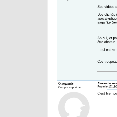
Ses vidéos s
Des clichés (
apocalyptiqu
saga "
Le Se
Ah oui, et p
être abattus,
...qui est re
Ces troupeau
Omegaetcie
Alexander nev
Posté le 17/11
Compte supprimé
C'est bien po