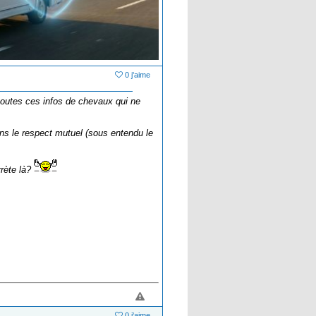
0 j'aime
 toutes ces infos de chevaux qui ne
 dans le respect mutuel (sous entendu le
rrète là?
0 j'aime