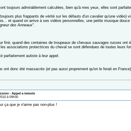
ont toujours admirablement calculées, bien qu'à mes yeux, elles sont parfait
toujours plus frappants de vérité sur les défauts d'un cavalier qu'une vidéo) 
es... et quand on arrive à ses vidéos personnelles, une petite musique douce 
igneur des Anneaux
".
our finir, quand des centaines de troupeaux de chevaux sauvages russes ont 
 les associations protectrices du cheval se sont défendues de toutes leurs fo
sté parfaitement autiste à leur appel.
x ont donc été massacrés (et pas aussi proprement qu'on le ferait en France)
zorov - Appel a temoin
/2010 à 09h30
ur ça que je n'aime pas non-plus !