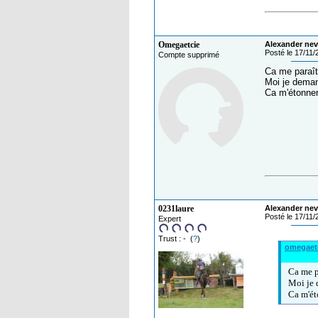
Omegaetcie
Alexander nev
Posté le 17/11
Compte supprimé
Ca me paraît
Moi je deman
Ca m'étonnera
0231laure
Alexander nev
Posté le 17/11
Expert
Trust : - (
?
)
omegaet
Ca me p
Moi je 
Ca m'ét