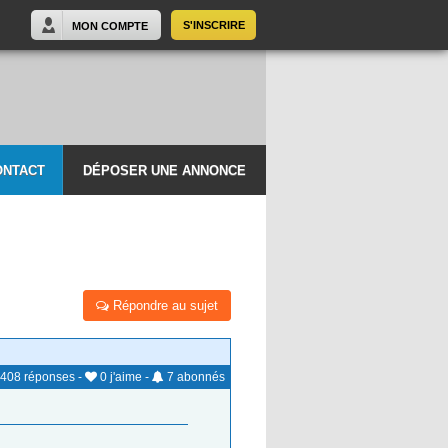
S'INSCRIRE
MON COMPTE
ONTACT
DÉPOSER UNE ANNONCE
Répondre au sujet
408
réponses
-
0
j'aime
-
7
abonnés