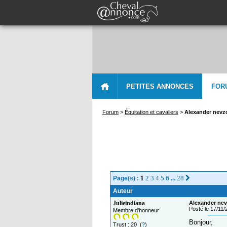
PETITES ANNONCES
FOR
Forum
>
Équitation et cavaliers
>
Alexander nevzo
1
2
3
4
5
6
28
Page(s) :
...
Auteur
Julieindiana
Alexander nev
Posté le 17/11
Membre d'honneur
Bonjour,
Trust : 20 (
?
)