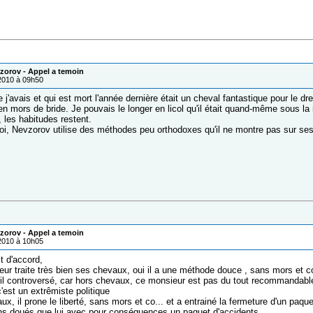
zorov - Appel a temoin
/2010 à 09h50
j'avais et qui est mort l'année dernière était un cheval fantastique pour le d
en mors de bride. Je pouvais le longer en licol qu'il était quand-même sous la
les habitudes restent.
i, Nevzorov utilise des méthodes peu orthodoxes qu'il ne montre pas sur ses
zorov - Appel a temoin
/2010 à 10h05
it d'accord,
eur traite très bien ses chevaux, oui il a une méthode douce , sans mors et co
 il controversé, car hors chevaux, ce monsieur est pas du tout recommandable.
c'est un extrêmiste politique
ux, il prone le liberté, sans mors et co... et a entrainé la fermeture d'un paqu
s doués que lui avec pour conséquences un paquet d'accidents