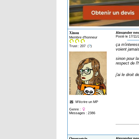
Xinou
Alexander nev
Posté le 17/11
Membre d'honneur
ça m'interes
Trust : 207 (
?
)
voient jamais
sinon pour la
respect de l
j'ai le droit
M'écrire un MP
Genre :
Messages : 2386
Omegaetcie
Alexander nev