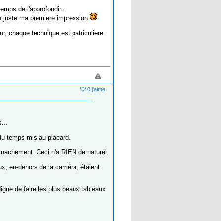
temps de l'approfondir..
onne juste ma premiere impression
eur, chaque technique est patriculiere
0 j'aime
...
 du temps mis au placard.
rnachement. Ceci n'a RIEN de naturel.
aux, en-dehors de la caméra, étaient
digne de faire les plus beaux tableaux