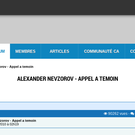
UM
MEMBRES
ARTICLES
COMMUNAUTÉ CA
C
rov - Appel a temoin
ALEXANDER NEVZOROV - APPEL A TEMOIN
90262
vues
-
zorov - Appel a temoin
/2010 à 02h19