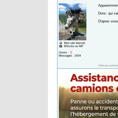
Apparemment 
Donc: qui sa
D'apres vous,
Mon site internet
M'écrire un MP
Genre :
Messages : 2434
Edité par juliein