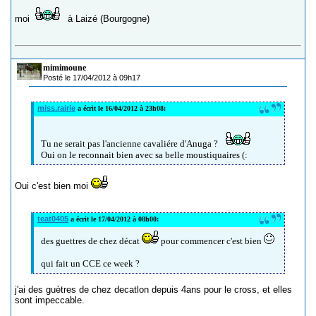
moi
à Laizé (Bourgogne)
mimimoune
Posté le 17/04/2012 à 09h17
miss.rairie
a écrit le 16/04/2012 à 23h08:
Tu ne serait pas l'ancienne cavaliére d'Anuga ?
Oui on le reconnait bien avec sa belle moustiquaires (:
Oui c'est bien moi
teat0405
a écrit le 17/04/2012 à 08h00:
des guettres de chez décat
pour commencer c'est bien
qui fait un CCE ce week ?
j'ai des guètres de chez decatlon depuis 4ans pour le cross, et elles
sont impeccable.