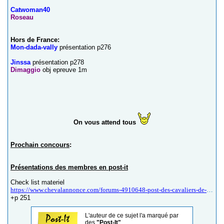
Catwoman40
Roseau
Hors de France:
Mon-dada-vally
présentation p276
Jinssa
présentation p278
Dimaggio
obj epreuve 1m
On vous attend tous
Prochain concours
:
Présentations des membres en post-it
Check list materiel
https://www.chevalannonce.com/forums-4910648-post-des-cavaliers-de-concours-complet-cce?p=250
+p 251
L'auteur de ce sujet l'a marqué par
des
"Post-It"
.