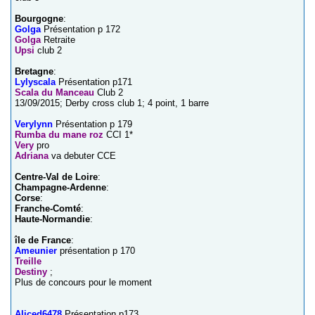
Bourgogne
:
Golga
Présentation p 172
Golga
Retraite
Upsi
club 2
Bretagne
:
Lylyscala
Présentation p171
Scala du Manceau
Club 2
13/09/2015; Derby cross club 1; 4 point, 1 barre
Verylynn
Présentation p 179
Rumba du mane roz
CCI 1*
Very
pro
Adriana
va debuter CCE
Centre-Val de Loire
:
Champagne-Ardenne
:
Corse
:
Franche-Comté
:
Haute-Normandie
:
île de France
:
Ameunier
présentation p 170
Treille
Destiny
;
Plus de concours pour le moment
Aliced6478
Présentation p173