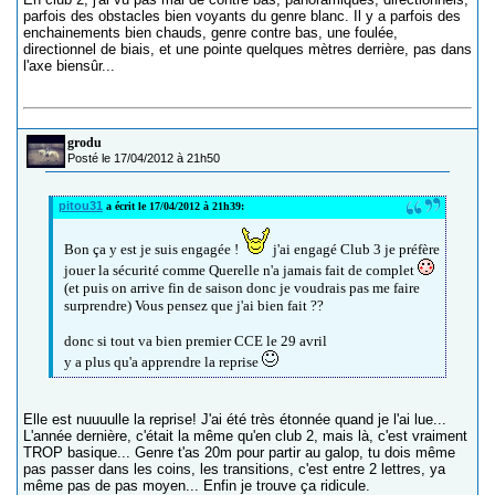
parfois des obstacles bien voyants du genre blanc. Il y a parfois des
enchainements bien chauds, genre contre bas, une foulée,
directionnel de biais, et une pointe quelques mètres derrière, pas dans
l'axe biensûr...
grodu
Posté le 17/04/2012 à 21h50
pitou31
a écrit le 17/04/2012 à 21h39:
Bon ça y est je suis engagée !
j'ai engagé Club 3 je préfère
jouer la sécurité comme Querelle n'a jamais fait de complet
(et puis on arrive fin de saison donc je voudrais pas me faire
surprendre) Vous pensez que j'ai bien fait ??
donc si tout va bien premier CCE le 29 avril
y a plus qu'a apprendre la reprise
Elle est nuuuulle la reprise! J'ai été très étonnée quand je l'ai lue...
L'année dernière, c'était la même qu'en club 2, mais là, c'est vraiment
TROP basique... Genre t'as 20m pour partir au galop, tu dois même
pas passer dans les coins, les transitions, c'est entre 2 lettres, ya
même pas de pas moyen... Enfin je trouve ça ridicule.