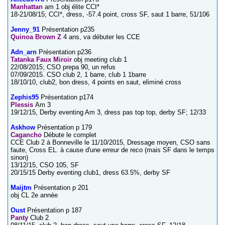
Manhattan
am 1 obj élite CCI*
18-21/08/15; CCI*, dress, -57.4 point, cross SF, saut 1 barre, 51/106
Jenny_91
Présentation p235
Quinoa Brown Z
4 ans, va débuter les CCE
Adn_arn
Présentation p236
Tatanka Faux Miroir
obj meeting club 1
22/08/2015; CSO prepa 90, un refus
07/09/2015. CSO club 2, 1 barre, club 1 1barre
18/10/10, club2, bon dress, 4 points en saut, eliminé cross
Zephis95
Présentation p174
Plessis
Am 3
19/12/15, Derby eventing Am 3, dress pas top top, derby SF; 12/33
Askhow
Présentation p 179
Cagancho
Débute le complet
CCE Club 2 à Bonneville le 11/10/2015, Dressage moyen, CSO sans
faute, Cross EL. à cause d'une erreur de reco (mais SF dans le temps
sinon)
13/12/15, CSO 105, SF
20/15/15 Derby eventing club1, dress 63.5%, derby SF
Maijtm
Présentation p 201
obj CL 2e année
Oust
Présentation p 187
Panty
Club 2