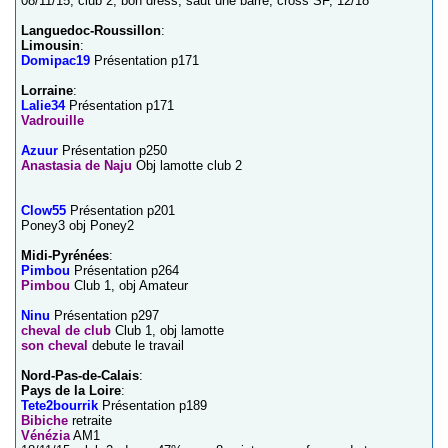
08/11/15, club 2, bon dress, saut une barre, cross SF, 12/18
Languedoc-Roussillon
:
Limousin
:
Domipac19
Présentation p171
Lorraine
:
Lalie34
Présentation p171
Vadrouille
Azuur
Présentation p250
Anastasia de Naju
Obj lamotte club 2
Clow55
Présentation p201
Poney3 obj Poney2
Midi-Pyrénées
:
Pimbou
Présentation p264
Pimbou
Club 1, obj Amateur
Ninu
Présentation p297
cheval de club
Club 1, obj lamotte
son cheval
debute le travail
Nord-Pas-de-Calais
:
Pays de la Loire
:
Tete2bourrik
Présentation p189
Bibiche
retraite
Vénézia
AM1