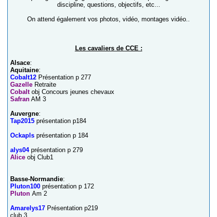
discipline, questions, objectifs, etc...
On attend également vos photos, vidéo, montages vidéo..
Les cavaliers de CCE :
Alsace
:
Aquitaine
:
Cobalt12
Présentation p 277
Gazelle
Retraite
Cobalt
obj Concours jeunes chevaux
Safran
AM 3
Auvergne
:
Tap2015
présentation p184
Ockapls
présentation p 184
alys04
présentation p 279
Alice
obj Club1
Basse-Normandie
:
Pluton100
présentation p 172
Pluton
Am 2
Amarelys17
Présentation p219
club 3