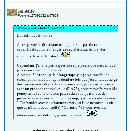
celine61197
Posté le 17/04/2012 à 07h39
askhow
a écrit le 16/04/2012 à 23h19:
Bonsoir tout le monde !
Alors, je vais le dire clairement, je ne suis pas du tout une
cavalière de complet, je suis une activiste sur le post des
cavaliers de saut d'obstacle
Cependant, j'ai une petite question et je pense que c'est ici que
je pourrais avoir une réponse :
Alors voilà le topo, ça fait longtemps que je n'ai pas fait de
cross, je montais à poney la dernière fois que j'en ai fait donc ça
doit remonter à 4-5 ans. Et donc mercredi, je pars sur un cross
avec un grooooos cheval (plus d'1m75), donc mes affaires taille
poney ne lui conviendront pas, et du coup, je n'ai pas de
protections adaptées pour lui. Du coup, que me conseillez vous
? Des bandes avec du chaterton (mais j'ai lu je ne sais plus où
que ce n'était pas conseille) ? Ou autre ? Si vous avez des
idées/conseils/solutions, je suis preneuse !
ça dépend du niveau dont tu cross aussi!