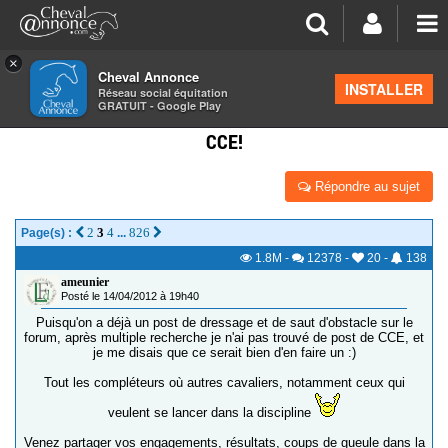
×
Cheval Annonce
Forum
>
Concours cheval
INSTALLER
Réseau social équitation
GRATUIT - Google Play
POST DES CAVALIERS DE CONCOURS COMPLET /
CCE!
Répondre au sujet
2
3
4
826
Page(s) :
...
1.8M
-
12378
-
20
-
138
ameunier
Posté le 14/04/2012 à 19h40
Puisqu'on a déjà un post de dressage et de saut d'obstacle sur le
forum, après multiple recherche je n'ai pas trouvé de post de CCE, et
je me disais que ce serait bien d'en faire un :)
Tout les compléteurs où autres cavaliers, notamment ceux qui
veulent se lancer dans la discipline
Venez partager vos engagements, résultats, coups de gueule dans la