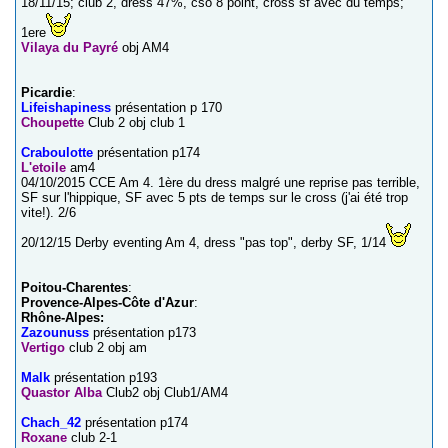
18/11/15; club 2, dress 47%, cso 8 point, cross sf avec du temps;
1ere
Vilaya du Payré
obj AM4
Picardie
:
Lifeishapiness
présentation p 170
Choupette
Club 2 obj club 1
Craboulotte
présentation p174
L'etoile
am4
04/10/2015 CCE Am 4. 1ère du dress malgré une reprise pas terrible,
SF sur l'hippique, SF avec 5 pts de temps sur le cross (j'ai été trop
vite!). 2/6
20/12/15 Derby eventing Am 4, dress "pas top", derby SF, 1/14
Poitou-Charentes
:
Provence-Alpes-Côte d'Azur
:
Rhône-Alpes:
Zazounuss
présentation p173
Vertigo
club 2 obj am
Malk
présentation p193
Quastor Alba
Club2 obj Club1/AM4
Chach_42
présentation p174
Roxane
club 2-1