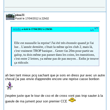
pitou31
Posté le 17/04/2012 à 22h02
grodu
a écrit le 17/04/2012 à 21h50:
Elle est nuuuulle la reprise! J'ai été très étonnée quand je l'ai
lue... L'année dernière, c'était la même qu'en club 2, mais là,
c'est vraiment TROP basique... Genre t'as 20m pour partir au
galop, tu dois même pas passer dans les coins, les transitions,
c'est entre 2 lettres, ya même pas de pas moyen... Enfin je trouve
ça ridicule.
ah ben tant mieux pcq sachant que je sors en dress pur avec un autre
cheval j'ai pas envie d'apprendre encore une reprise casse bonbon
j'espère juste que le tour de cso et de cross vont pas trop sauter à la
gueule de ma jument pour son premier CCE