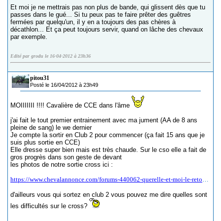
Et moi je ne mettrais pas non plus de bande, qui glissent dès que tu
passes dans le gué... Si tu peux pas te faire prêter des guêtres
fermées par quelqu'un, il y en a toujours des pas chères à
décathlon... Et ça peut toujours servir, quand on lâche des chevaux
par exemple.
Edité par grodu le 16-04-2012 à 23h36
pitou31
Posté le 16/04/2012 à 23h49
MOIIIIIII !!!! Cavalière de CCE dans l'âme
j'ai fait le tout premier entrainement avec ma jument (AA de 8 ans
pleine de sang) le we dernier
Je compte la sortir en Club 2 pour commencer (ça fait 15 ans que je
suis plus sortie en CCE)
Elle dresse super bien mais est très chaude. Sur le cso elle a fait de
gros progrès dans son geste de devant
les photos de notre sortie cross ici :
https://www.chevalannonce.com/forums-440062-querelle-et-moi-le-retour-video-cours-dress-p40?p=40
d'ailleurs vous qui sortez en club 2 vous pouvez me dire quelles sont
les difficultés sur le cross?