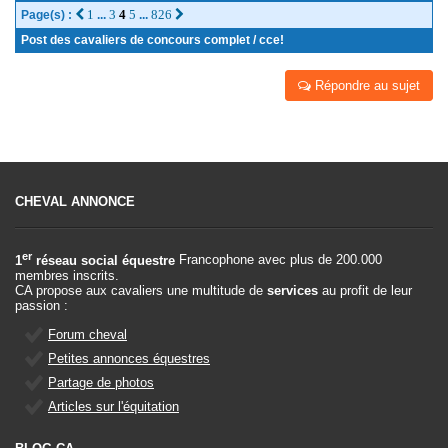
1
3
4
5
826
Page(s) :
...
...
Post des cavaliers de concours complet / cce!
Répondre au sujet
CHEVAL ANNONCE
er
1
réseau social équestre
Francophone avec plus de 200.000
membres inscrits.
CA propose aux cavaliers une multitude de
services
au profit de leur
passion :
Forum cheval
Petites annonces équestres
Partage de photos
Articles sur l'équitation