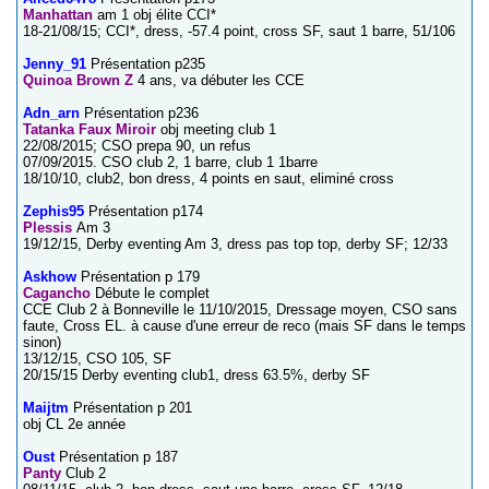
Manhattan
am 1 obj élite CCI*
18-21/08/15; CCI*, dress, -57.4 point, cross SF, saut 1 barre, 51/106
Jenny_91
Présentation p235
Quinoa Brown Z
4 ans, va débuter les CCE
Adn_arn
Présentation p236
Tatanka Faux Miroir
obj meeting club 1
22/08/2015; CSO prepa 90, un refus
07/09/2015. CSO club 2, 1 barre, club 1 1barre
18/10/10, club2, bon dress, 4 points en saut, eliminé cross
Zephis95
Présentation p174
Plessis
Am 3
19/12/15, Derby eventing Am 3, dress pas top top, derby SF; 12/33
Askhow
Présentation p 179
Cagancho
Débute le complet
CCE Club 2 à Bonneville le 11/10/2015, Dressage moyen, CSO sans
faute, Cross EL. à cause d'une erreur de reco (mais SF dans le temps
sinon)
13/12/15, CSO 105, SF
20/15/15 Derby eventing club1, dress 63.5%, derby SF
Maijtm
Présentation p 201
obj CL 2e année
Oust
Présentation p 187
Panty
Club 2