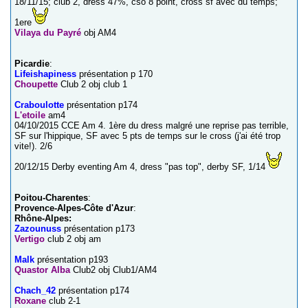
18/11/15; club 2, dress 47%, cso 8 point, cross sf avec du temps;
1ere
Vilaya du Payré
obj AM4
Picardie
:
Lifeishapiness
présentation p 170
Choupette
Club 2 obj club 1
Craboulotte
présentation p174
L'etoile
am4
04/10/2015 CCE Am 4. 1ère du dress malgré une reprise pas terrible,
SF sur l'hippique, SF avec 5 pts de temps sur le cross (j'ai été trop
vite!). 2/6
20/12/15 Derby eventing Am 4, dress "pas top", derby SF, 1/14
Poitou-Charentes
:
Provence-Alpes-Côte d'Azur
:
Rhône-Alpes:
Zazounuss
présentation p173
Vertigo
club 2 obj am
Malk
présentation p193
Quastor Alba
Club2 obj Club1/AM4
Chach_42
présentation p174
Roxane
club 2-1