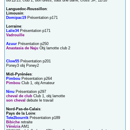
08/11/15, club 2, bon dress, saut une barre, cross SF, 12/18
Languedoc-Roussillon
:
Limousin
:
Domipac19
Présentation p171
Lorraine
:
Lalie34
Présentation p171
Vadrouille
Azuur
Présentation p250
Anastasia de Naju
Obj lamotte club 2
Clow55
Présentation p201
Poney3 obj Poney2
Midi-Pyrénées
:
Pimbou
Présentation p264
Pimbou
Club 1, obj Amateur
Ninu
Présentation p297
cheval de club
Club 1, obj lamotte
son cheval
debute le travail
Nord-Pas-de-Calais
:
Pays de la Loire
:
Tete2bourrik
Présentation p189
Bibiche
retraite
Vénézia
AM1