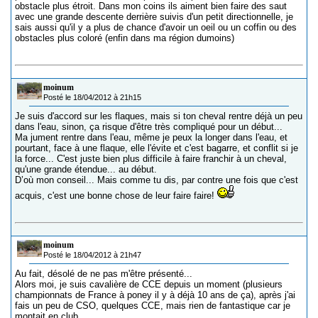
obstacle plus étroit. Dans mon coins ils aiment bien faire des saut
avec une grande descente derrière suivis d'un petit directionnelle, je
sais aussi qu'il y a plus de chance d'avoir un oeil ou un coffin ou des
obstacles plus coloré (enfin dans ma région dumoins)
moinum
Posté le 18/04/2012 à 21h15
Je suis d'accord sur les flaques, mais si ton cheval rentre déjà un peu
dans l'eau, sinon, ça risque d'être très compliqué pour un début...
Ma jument rentre dans l'eau, même je peux la longer dans l'eau, et
pourtant, face à une flaque, elle l'évite et c'est bagarre, et conflit si je
la force... C'est juste bien plus difficile à faire franchir à un cheval,
qu'une grande étendue... au début.
D’où mon conseil... Mais comme tu dis, par contre une fois que c'est
acquis, c'est une bonne chose de leur faire faire!
moinum
Posté le 18/04/2012 à 21h47
Au fait, désolé de ne pas m'être présenté...
Alors moi, je suis cavalière de CCE depuis un moment (plusieurs
championnats de France à poney il y à déjà 10 ans de ça), après j'ai
fais un peu de CSO, quelques CCE, mais rien de fantastique car je
montait en club...