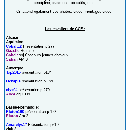
discipline, questions, objectifs, etc...
On attend également vos photos, vidéo, montages vidéo..
Les cavaliers de CCE :
Alsace
:
Aquitaine
:
Cobalt12
Présentation p 277
Gazelle
Retraite
Cobalt
obj Concours jeunes chevaux
Safran
AM 3
Auvergne
:
Tap2015
présentation p184
Ockapls
présentation p 184
alys04
présentation p 279
Alice
obj Club1
Basse-Normandie
:
Pluton100
présentation p 172
Pluton
Am 2
Amarelys17
Présentation p219
club 3