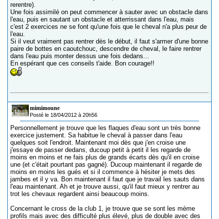
rerentre).
Une fois assimilé on peut commencer à sauter avec un obstacle dans
l'eau, puis en sautant un obstacle et atterrissant dans l'eau, mais
c'est 2 exercices ne se font qu'une fois que le cheval n'a plus peur de
l'eau.
Si il veut vraiment pas rentrer dès le début, il faut s'armer d'une bonne
paire de bottes en caoutchouc, descendre de cheval, le faire rentrer
dans l'eau puis monter dessus une fois dedans...
En espérant que ces conseils t'aide. Bon courage!!
mimimoune
Posté le 18/04/2012 à 20h56
Personnellement je trouve que les flaques d'eau sont un très bonne
exercice justement. Sa habitue le cheval à passer dans l'eau
quelques soit l'endroit. Maintenant moi dès que j'en croise une
j'essaye de passer dedans, ducoup petit à petit il les regarde de
moins en moins et ne fais plus de grands écarts dès qu'il en croise
une (et c'était pourtant pas gagné). Ducoup maintenant il regarde de
moins en moins les gués et si il commence à hésiter je mets des
jambes et il y va. Bon maintenant il faut que je travail les sauts dans
l'eau maintenant. Ah et je trouve aussi, qu'il faut mieux y rentrer au
trot les chevaux regardent ainsi beaucoup moins.
Concernant le cross de la club 1, je trouve que se sont les mème
profils mais avec des difficulté plus élevé, plus de double avec des