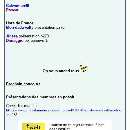
Catwoman40
Roseau
Hors de France:
Mon-dada-vally
présentation p276
Jinssa
présentation p278
Dimaggio
obj epreuve 1m
On vous attend tous
Prochain concours
:
Présentations des membres en post-it
Check list materiel
https://www.chevalannonce.com/forums-4910648-post-des-cavaliers-de-concours-complet-cce?p=250
+p 251
L'auteur de ce sujet l'a marqué par
des
"Post-It"
.