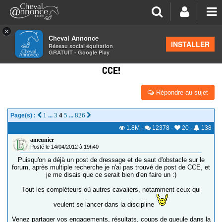
×
Cheval Annonce
Forum
>
Concours cheval
INSTALLER
Réseau social équitation
GRATUIT - Google Play
POST DES CAVALIERS DE CONCOURS COMPLET /
CCE!
Répondre au sujet
1
3
4
5
826
Page(s) :
...
...
1.8M
-
12378
-
20
-
138
ameunier
Posté le 14/04/2012 à 19h40
Puisqu'on a déjà un post de dressage et de saut d'obstacle sur le
forum, après multiple recherche je n'ai pas trouvé de post de CCE, et
je me disais que ce serait bien d'en faire un :)
Tout les compléteurs où autres cavaliers, notamment ceux qui
veulent se lancer dans la discipline
Venez partager vos engagements, résultats, coups de gueule dans la