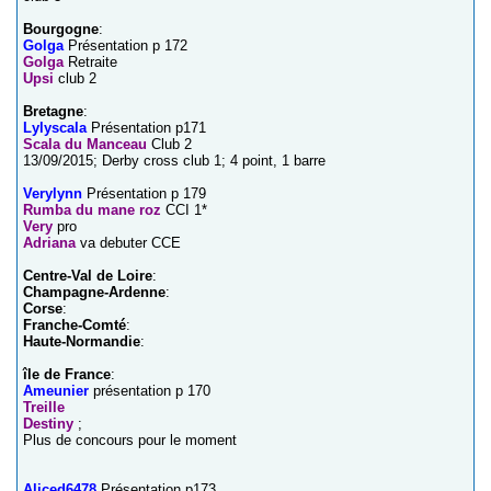
Bourgogne
:
Golga
Présentation p 172
Golga
Retraite
Upsi
club 2
Bretagne
:
Lylyscala
Présentation p171
Scala du Manceau
Club 2
13/09/2015; Derby cross club 1; 4 point, 1 barre
Verylynn
Présentation p 179
Rumba du mane roz
CCI 1*
Very
pro
Adriana
va debuter CCE
Centre-Val de Loire
:
Champagne-Ardenne
:
Corse
:
Franche-Comté
:
Haute-Normandie
:
île de France
:
Ameunier
présentation p 170
Treille
Destiny
;
Plus de concours pour le moment
Aliced6478
Présentation p173