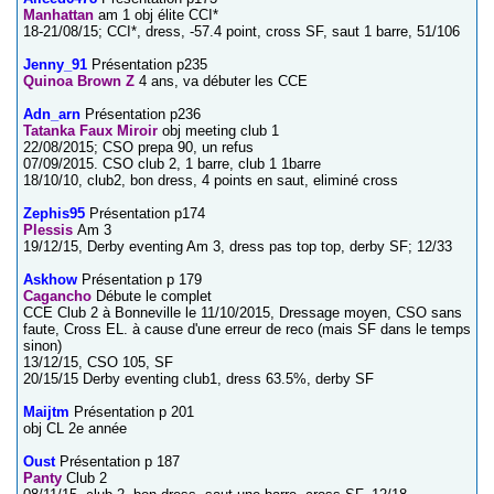
Manhattan
am 1 obj élite CCI*
18-21/08/15; CCI*, dress, -57.4 point, cross SF, saut 1 barre, 51/106
Jenny_91
Présentation p235
Quinoa Brown Z
4 ans, va débuter les CCE
Adn_arn
Présentation p236
Tatanka Faux Miroir
obj meeting club 1
22/08/2015; CSO prepa 90, un refus
07/09/2015. CSO club 2, 1 barre, club 1 1barre
18/10/10, club2, bon dress, 4 points en saut, eliminé cross
Zephis95
Présentation p174
Plessis
Am 3
19/12/15, Derby eventing Am 3, dress pas top top, derby SF; 12/33
Askhow
Présentation p 179
Cagancho
Débute le complet
CCE Club 2 à Bonneville le 11/10/2015, Dressage moyen, CSO sans
faute, Cross EL. à cause d'une erreur de reco (mais SF dans le temps
sinon)
13/12/15, CSO 105, SF
20/15/15 Derby eventing club1, dress 63.5%, derby SF
Maijtm
Présentation p 201
obj CL 2e année
Oust
Présentation p 187
Panty
Club 2