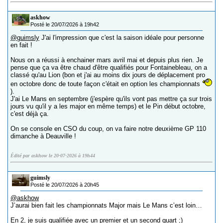
askhow
Posté le 20/07/2026 à 19h42
@guimsly
J'ai l'impression que c'est la saison idéale pour personne
en fait !
Nous on a réussi à enchainer mars avril mai et depuis plus rien. Je
pense que ça va être chaud d'être qualifiés pour Fontainebleau, on a
classé qu'au Lion (bon et j'ai au moins dix jours de déplacement pro
en octobre donc de toute façon c'était en option les championnats
).
J'ai Le Mans en septembre (j'espère qu'ils vont pas mettre ça sur trois
jours vu qu'il y a les major en même temps) et le Pin début octobre,
c'est déjà ça.
On se console en CSO du coup, on va faire notre deuxième GP 110
dimanche à Deauville !
Édité par askhow le 20-07-2026 à 19h44
guimsly
Posté le 20/07/2026 à 20h45
@askhow
J’aurai bien fait les championnats Major mais Le Mans c’est loin…
En 2, je suis qualifiée avec un premier et un second quart ;)