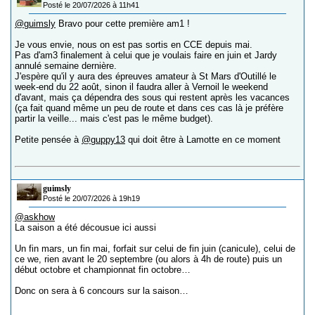
Posté le 20/07/2026 à 11h41
@guimsly
Bravo pour cette première am1 !
Je vous envie, nous on est pas sortis en CCE depuis mai.
Pas d'am3 finalement à celui que je voulais faire en juin et Jardy
annulé semaine dernière.
J'espère qu'il y aura des épreuves amateur à St Mars d'Outillé le
week-end du 22 août, sinon il faudra aller à Vernoil le weekend
d'avant, mais ça dépendra des sous qui restent après les vacances
(ça fait quand même un peu de route et dans ces cas là je préfère
partir la veille... mais c'est pas le même budget).
Petite pensée à
@guppy13
qui doit être à Lamotte en ce moment
guimsly
Posté le 20/07/2026 à 19h19
@askhow
La saison a été décousue ici aussi
Un fin mars, un fin mai, forfait sur celui de fin juin (canicule), celui de
ce we, rien avant le 20 septembre (ou alors à 4h de route) puis un
début octobre et championnat fin octobre…
Donc on sera à 6 concours sur la saison…