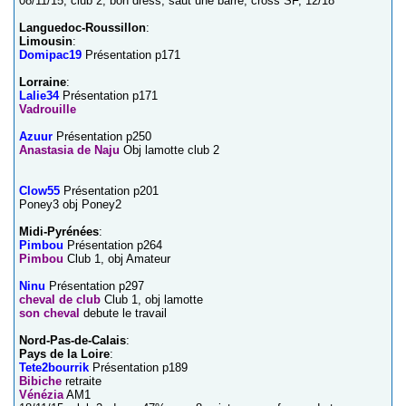
08/11/15, club 2, bon dress, saut une barre, cross SF, 12/18
Languedoc-Roussillon
:
Limousin
:
Domipac19
Présentation p171
Lorraine
:
Lalie34
Présentation p171
Vadrouille
Azuur
Présentation p250
Anastasia de Naju
Obj lamotte club 2
Clow55
Présentation p201
Poney3 obj Poney2
Midi-Pyrénées
:
Pimbou
Présentation p264
Pimbou
Club 1, obj Amateur
Ninu
Présentation p297
cheval de club
Club 1, obj lamotte
son cheval
debute le travail
Nord-Pas-de-Calais
:
Pays de la Loire
:
Tete2bourrik
Présentation p189
Bibiche
retraite
Vénézia
AM1