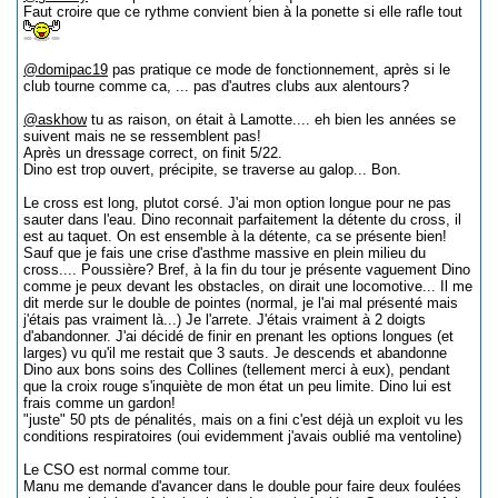
Faut croire que ce rythme convient bien à la ponette si elle rafle tout
@domipac19
pas pratique ce mode de fonctionnement, après si le
club tourne comme ca, ... pas d'autres clubs aux alentours?
@askhow
tu as raison, on était à Lamotte.... eh bien les années se
suivent mais ne se ressemblent pas!
Après un dressage correct, on finit 5/22.
Dino est trop ouvert, précipite, se traverse au galop... Bon.
Le cross est long, plutot corsé. J'ai mon option longue pour ne pas
sauter dans l'eau. Dino reconnait parfaitement la détente du cross, il
est au taquet. On est ensemble à la détente, ca se présente bien!
Sauf que je fais une crise d'asthme massive en plein milieu du
cross.... Poussière? Bref, à la fin du tour je présente vaguement Dino
comme je peux devant les obstacles, on dirait une locomotive... Il me
dit merde sur le double de pointes (normal, je l'ai mal présenté mais
j'étais pas vraiment là...) Je l'arrete. J'étais vraiment à 2 doigts
d'abandonner. J'ai décidé de finir en prenant les options longues (et
larges) vu qu'il me restait que 3 sauts. Je descends et abandonne
Dino aux bons soins des Collines (tellement merci à eux), pendant
que la croix rouge s'inquiète de mon état un peu limite. Dino lui est
frais comme un gardon!
"juste" 50 pts de pénalités, mais on a fini c'est déjà un exploit vu les
conditions respiratoires (oui evidemment j'avais oublié ma ventoline)
Le CSO est normal comme tour.
Manu me demande d'avancer dans le double pour faire deux foulées