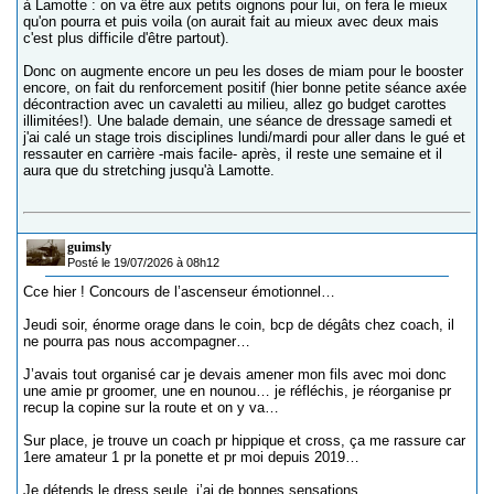
à Lamotte : on va être aux petits oignons pour lui, on fera le mieux
qu'on pourra et puis voila (on aurait fait au mieux avec deux mais
c'est plus difficile d'être partout).
Donc on augmente encore un peu les doses de miam pour le booster
encore, on fait du renforcement positif (hier bonne petite séance axée
décontraction avec un cavaletti au milieu, allez go budget carottes
illimitées!). Une balade demain, une séance de dressage samedi et
j'ai calé un stage trois disciplines lundi/mardi pour aller dans le gué et
ressauter en carrière -mais facile- après, il reste une semaine et il
aura que du stretching jusqu'à Lamotte.
guimsly
Posté le 19/07/2026 à 08h12
Cce hier ! Concours de l’ascenseur émotionnel…
Jeudi soir, énorme orage dans le coin, bcp de dégâts chez coach, il
ne pourra pas nous accompagner…
J’avais tout organisé car je devais amener mon fils avec moi donc
une amie pr groomer, une en nounou… je réfléchis, je réorganise pr
recup la copine sur la route et on y va…
Sur place, je trouve un coach pr hippique et cross, ça me rassure car
1ere amateur 1 pr la ponette et pr moi depuis 2019…
Je détends le dress seule, j’ai de bonnes sensations