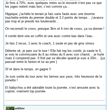
Je finis à 70%, avec quelques notes ou le ressenti n’est pas ce que
les juges notent mais bon, c’est comme ça…
Hippique, j’achète le terrain je fais sans faute avec une énorme
touchette entrée du premier double et 3.2 points de temps… j’avance
pas trop et je prends les boulevards…
On reconnaît le cross, presque 3km et 6 min de cross, ça va donner !
4 combi dont une en coffin et une avec contre bas dans l’eau…
Je fais 2 recos, 1 avec le coach, 1 seule et pas de gros stress
Détente ok, je pars sur le tour ! Elle fait top les combi, je saute le 5,
je vois le commissaire du 6 au milieu du 6 avec son chariot… je hurle
mais il comprend pas. Il finit par se décaler quand je suis à 20m… (ça
passait entre le fanion et lui au pire )
Sf et dans le temps, on gagne !!
Je suis sortie du tour avec les larmes aux yeux, très heureuse de la
ponette !
Et babychou a été adorable toute la journée, s’est amusée avec la
copine, vraiment top journée
askhow