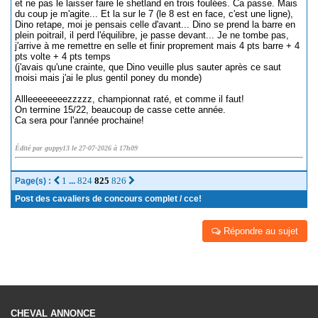
et ne pas le laisser faire le shetland en trois foulées. Ca passe. Mais
du coup je m'agite... Et la sur le 7 (le 8 est en face, c'est une ligne),
Dino retape, moi je pensais celle d'avant... Dino se prend la barre en
plein poitrail, il perd l'équilibre, je passe devant... Je ne tombe pas,
j'arrive à me remettre en selle et finir proprement mais 4 pts barre + 4
pts volte + 4 pts temps
(j'avais qu'une crainte, que Dino veuille plus sauter après ce saut
moisi mais j'ai le plus gentil poney du monde)
Allleeeeeeeezzzzz, championnat raté, et comme il faut!
On termine 15/22, beaucoup de casse cette année.
Ca sera pour l'année prochaine!
Édité par guppy13 le 27-07-2026 à 17h09
1
824
825
826
Page(s) :
...
Post des cavaliers de concours complet / cce!
Répondre au sujet
CHEVAL ANNONCE