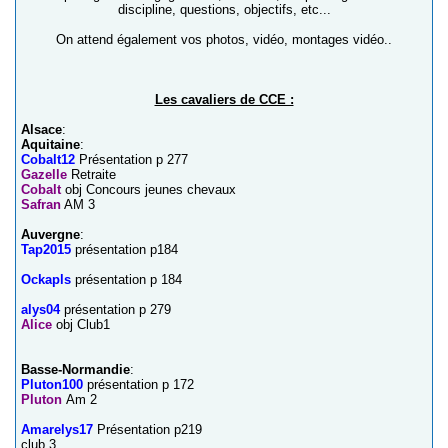
discipline, questions, objectifs, etc...
On attend également vos photos, vidéo, montages vidéo..
Les cavaliers de CCE :
Alsace
:
Aquitaine
:
Cobalt12
Présentation p 277
Gazelle
Retraite
Cobalt
obj Concours jeunes chevaux
Safran
AM 3
Auvergne
:
Tap2015
présentation p184
Ockapls
présentation p 184
alys04
présentation p 279
Alice
obj Club1
Basse-Normandie
:
Pluton100
présentation p 172
Pluton
Am 2
Amarelys17
Présentation p219
club 3