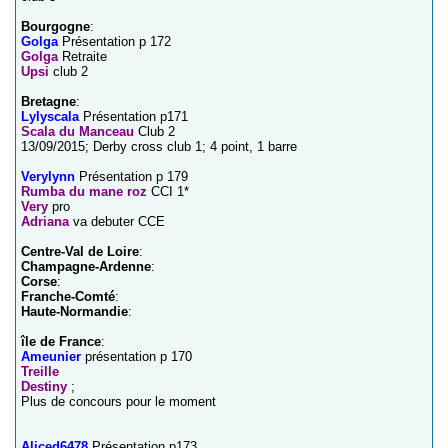
Bourgogne
:
Golga
Présentation p 172
Golga
Retraite
Upsi
club 2
Bretagne
:
Lylyscala
Présentation p171
Scala du Manceau
Club 2
13/09/2015; Derby cross club 1; 4 point, 1 barre
Verylynn
Présentation p 179
Rumba du mane roz
CCI 1*
Very
pro
Adriana
va debuter CCE
Centre-Val de Loire
:
Champagne-Ardenne
:
Corse
:
Franche-Comté
:
Haute-Normandie
:
île de France
:
Ameunier
présentation p 170
Treille
Destiny
;
Plus de concours pour le moment
Aliced6478
Présentation p173