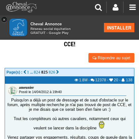
×
Cheval Annonce
Forum
>
Concours cheval
INSTALLER
Réseau social équitation
GRATUIT - Google Play
POST DES CAVALIERS DE CONCOURS COMPLET /
CCE!
Répondre au sujet
1
824
825
826
Page(s) :
...
1.8M
-
12378
-
20
-
138
ameunier
Posté le 14/04/2012 à 19h40
Puisqu'on a déjà un post de dressage et de saut d'obstacle sur le
forum, après multiple recherche je n'ai pas trouvé de post de CCE, et
je me disais que ce serait bien d'en faire un :)
Tout les compléteurs où autres cavaliers, notamment ceux qui
veulent se lancer dans la discipline
Venez partager vos engagements, résultats, coups de gueule dans la