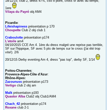
18/11/15; club 2, dress 47%, cso 8 point, cross sf avec du temps;
1ere
Vilaya du Payré
obj AM4
Picardie
:
Lifeishapiness
présentation p 170
Choupette
Club 2 obj club 1
Craboulotte
présentation p174
L'etoile
am4
04/10/2015 CCE Am 4. 1ère du dress malgré une reprise pas terrible,
SF sur l'hippique, SF avec 5 pts de temps sur le cross (j'ai été trop
vite!). 2/6
20/12/15 Derby eventing Am 4, dress "pas top", derby SF, 1/14
Poitou-Charentes
:
Provence-Alpes-Côte d'Azur
:
Rhône-Alpes:
Zazounuss
présentation p173
Vertigo
club 2 obj am
Malk
présentation p193
Quastor Alba
Club2 obj Club1/AM4
Chach_42
présentation p174
Roxane
club 2-1