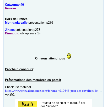
Catwoman40
Roseau
Hors de France:
Mon-dada-vally
présentation p276
Jinssa
présentation p278
Dimaggio
obj epreuve 1m
On vous attend tous
Prochain concours
:
Présentations des membres en post-it
Check list materiel
https://www.chevalannonce.com/forums-4910648-post-des-cavaliers-de-concours-complet-cce?p=250
+p 251
L'auteur de ce sujet l'a marqué par
des
"Post-It"
.