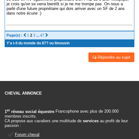
je crois qu'on se verra bientôt si je ne me trompe pas. On nous a
parlé d'une future propriétaire qui dois arriver avec un SF de 2 ans
dans notre écurie :)
1
2
3
47
Page(s) :
...
Y'a t-il du monde du 87? ou limousin
Répondre au sujet
CHEVAL ANNONCE
er
1
réseau social équestre
Francophone avec plus de 200.000
membres inscrits.
CA propose aux cavaliers une multitude de
services
au profit de leur
passion :
Forum cheval