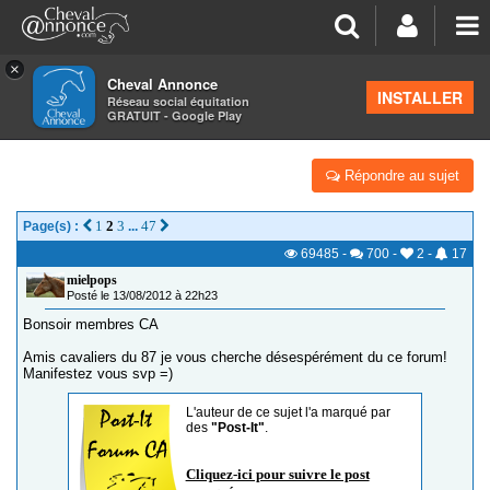
×
Cheval Annonce
Forum
>
Les groupes régionaux
>
Limousin
INSTALLER
Réseau social équitation
GRATUIT - Google Play
Y'A T-IL DU MONDE DU 87? OU LIMOUSIN
Répondre au sujet
1
2
3
47
Page(s) :
...
69485
-
700
-
2
-
17
mielpops
Posté le 13/08/2012 à 22h23
Bonsoir membres CA
Amis cavaliers du 87 je vous cherche désespérément du ce forum!
Manifestez vous svp =)
L'auteur de ce sujet l'a marqué par
des
"Post-It"
.
Cliquez-ici pour suivre le post