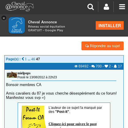
×
Cheval Annonce
Forum
>
Les groupes régionaux
>
Limousin
INSTALLER
Réseau social équitation
GRATUIT - Google Play
Y'A T-IL DU MONDE DU 87? OU LIMOUSIN
Répondre au sujet
1
46
47
Page(s) :
...
69492
-
700
-
2
-
17
mielpops
Posté le 13/08/2012 à 22h23
Bonsoir membres CA
Amis cavaliers du 87 je vous cherche désespérément du ce forum!
Manifestez vous svp =)
L'auteur de ce sujet l'a marqué par
des
"Post-It"
.
Cliquez-ici pour suivre le post