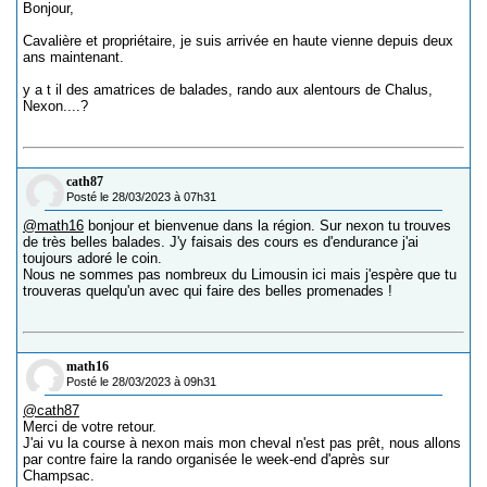
Bonjour,
Cavalière et propriétaire, je suis arrivée en haute vienne depuis deux
ans maintenant.
y a t il des amatrices de balades, rando aux alentours de Chalus,
Nexon....?
cath87
Posté le 28/03/2023 à 07h31
@math16
bonjour et bienvenue dans la région. Sur nexon tu trouves
de très belles balades. J'y faisais des cours es d'endurance j'ai
toujours adoré le coin.
Nous ne sommes pas nombreux du Limousin ici mais j'espère que tu
trouveras quelqu'un avec qui faire des belles promenades !
math16
Posté le 28/03/2023 à 09h31
@cath87
Merci de votre retour.
J'ai vu la course à nexon mais mon cheval n'est pas prêt, nous allons
par contre faire la rando organisée le week-end d'après sur
Champsac.