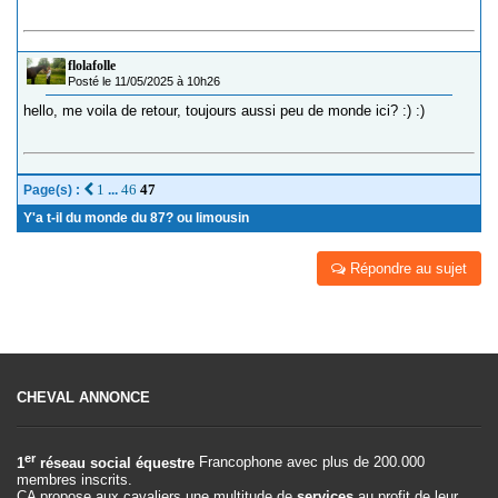
flolafolle
Posté le 11/05/2025 à 10h26
hello, me voila de retour, toujours aussi peu de monde ici? :) :)
1
46
47
Page(s) :
...
Y'a t-il du monde du 87? ou limousin
Répondre au sujet
CHEVAL ANNONCE
er
1
réseau social équestre
Francophone avec plus de 200.000
membres inscrits.
CA propose aux cavaliers une multitude de
services
au profit de leur