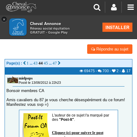
×
Cheval Annonce
Forum
>
Les groupes régionaux
>
Limousin
INSTALLER
Réseau social équitation
GRATUIT - Google Play
Y'A T-IL DU MONDE DU 87? OU LIMOUSIN
Répondre au sujet
1
43
44
45
47
Page(s) :
...
...
69475
-
700
-
2
-
17
mielpops
Posté le 13/08/2012 à 22h23
Bonsoir membres CA
Amis cavaliers du 87 je vous cherche désespérément du ce forum!
Manifestez vous svp =)
L'auteur de ce sujet l'a marqué par
des
"Post-It"
.
Cliquez-ici pour suivre le post