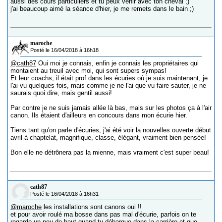
aussi des cours particuliers et tu peux venir avec ton cheval ;)
j'ai beaucoup aimé la séance d'hier, je me remets dans le bain ;)
maroche
Posté le 16/04/2018 à 16h18
@cath87
Oui moi je connais, enfin je connais les propriétaires qui
montaient au treuil avec moi, qui sont supers sympas!
Et leur coachs, il était prof dans les écuries où je suis maintenant, je
l'ai vu quelques fois, mais comme je ne l'ai que vu faire sauter, je ne
saurais quoi dire, mais gentil aussi!
Par contre je ne suis jamais allée là bas, mais sur les photos ça à l'air
canon. Ils étaient d'ailleurs en concours dans mon écurie hier.
Tiens tant qu'on parle d'écuries, j'ai été voir la nouvelles ouverte début
avril à chaptelat, magnifique, classe, élégant, vraiment bien pensée!
Bon elle ne détrônera pas la mienne, mais vraiment c'est super beau!
cath87
Posté le 16/04/2018 à 16h31
@maroche
les installations sont canons oui !!
et pour avoir roulé ma bosse dans pas mal d'écurie, parfois on te
regarde un peu de haut quand tu débarque dans la carrière et que