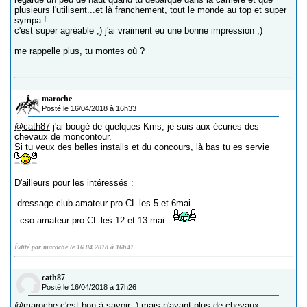
plusieurs l'utilisent...et là franchement, tout le monde au top et super
sympa !
c'est super agréable ;) j'ai vraiment eu une bonne impression ;)
me rappelle plus, tu montes où ?
maroche
Posté le 16/04/2018 à 16h33
@cath87
j'ai bougé de quelques Kms, je suis aux écuries des
chevaux de moncontour.
Si tu veux des belles installs et du concours, là bas tu es servie
D'ailleurs pour les intéressés :
-dressage club amateur pro CL les 5 et 6mai
- cso amateur pro CL les 12 et 13 mai
Édité par maroche le 16-04-2018 à 16h41
cath87
Posté le 16/04/2018 à 17h26
@maroche
c'est bon à savoir ;) mais n'ayant plus de chevaux