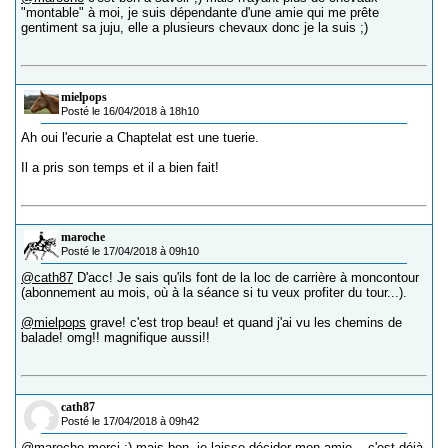
"montable" à moi, je suis dépendante d'une amie qui me prête
gentiment sa juju, elle a plusieurs chevaux donc je la suis ;)
mielpops
Posté le 16/04/2018 à 18h10
Ah oui l'ecurie a Chaptelat est une tuerie.
Il a pris son temps et il a bien fait!
maroche
Posté le 17/04/2018 à 09h10
@cath87
D'acc! Je sais qu'ils font de la loc de carrière à moncontour
(abonnement au mois, où à la séance si tu veux profiter du tour...).
@mielpops
grave! c'est trop beau! et quand j'ai vu les chemins de
balade! omg!! magnifique aussi!!
cath87
Posté le 17/04/2018 à 09h42
@maroche
merci ;) mais bon..je laisse décider mon amie... c'est déjà