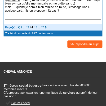
bien sympa qu'elle me trimballe et me prête sa ju ;)
mais.... quand je serais bien remise en route, j'envisage une DP
quelque part... ils en proposent là bas ?
1
43
44
45
47
Page(s) :
...
...
Y'a t-il du monde du 87? ou limousin
Répondre au sujet
CHEVAL ANNONCE
er
1
réseau social équestre
Francophone avec plus de 200.000
membres inscrits.
CA propose aux cavaliers une multitude de
services
au profit de leur
passion :
Forum cheval