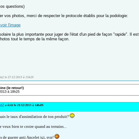
vos questions)
r vos photos, merci de respecter le protocole établis pour la podologie:
voir l'image
solaire la plus importante pour juger de l'état d'un pied de façon "rapide". Il es
photos tout le temps de la même façon.
ie2 le 27-12-2013 à 15h20
ne (le retour!)
/2013 à 18h25
ie2
a écrit le 21/12/2013 à 14h49:
ais le taux d'assimilation de ton produit?
e veux bien te croire quand au terrains...
s de guerre anti Ancelet içi, svp!