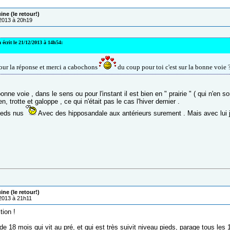
ne (le retour!)
/2013 à 20h19
 écrit le 21/12/2013 à 14h54:
our la réponse et merci a cabochons
du coup pour toi c'est sur la bonne voie ?
bonne voie , dans le sens ou pour l'instant il est bien en " prairie " ( qui n'en s
n, trotte et galoppe , ce qui n'était pas le cas l'hiver dernier .
ieds nus
Avec des hipposandale aux antérieurs surement . Mais avec lui
ne (le retour!)
/2013 à 21h11
tion !
e 18 mois qui vit au pré, et qui est très suivit niveau pieds, parage tous les 