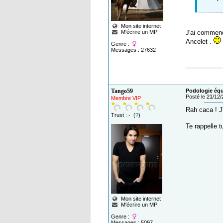
Mon site internet
M'écrire un MP
J'ai commencé
Ancelet .
Genre :
Messages : 27632
Tango59
Podologie équi
Posté le 21/12
Membre VIP
Rah caca ! J
Trust : - (
?
)
Te rappelle 
Mon site internet
M'écrire un MP
Genre :
Messages : 5097