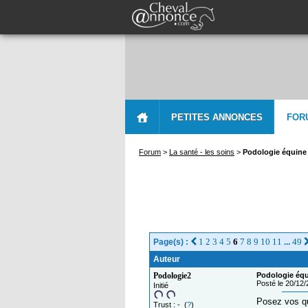
PETITES ANNONCES
FOR
Forum
>
La santé - les soins
>
Podologie équine (
1
2
3
4
5
6
7
8
9
10
11
49
Page(s) :
...
Auteur
Podologie2
Podologie équi
Posté le 20/12
Initié
Posez vos q
Trust : - (
?
)