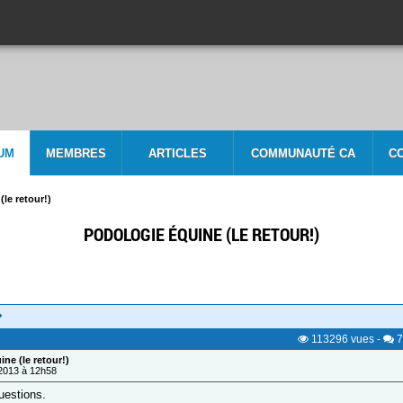
UM
MEMBRES
ARTICLES
COMMUNAUTÉ CA
C
le retour!)
PODOLOGIE ÉQUINE (LE RETOUR!)
113296
vues
-
7
ne (le retour!)
/2013 à 12h58
uestions.