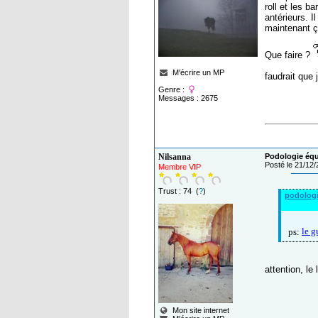
roll et les b
antérieurs. I
maintenant ça
Que faire ?
M'écrire un MP
faudrait que 
Genre :
Messages : 2675
Nilsanna
Podologie équi
Posté le 21/12
Membre VIP
Trust : 74 (
?
)
podolog
le g
ps:
attention, le
Mon site internet