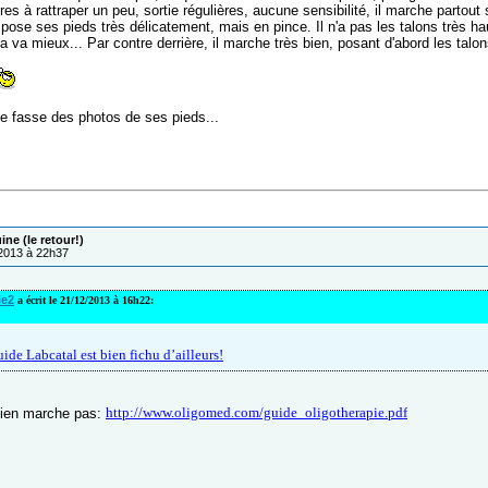
arres à rattraper un peu, sortie régulières, aucune sensibilité, il marche part
l pose ses pieds très délicatement, mais en pince. Il n'a pas les talons très haut
 va mieux... Par contre derrière, il marche très bien, posant d'abord les talon
je fasse des photos de ses pieds...
ne (le retour!)
/2013 à 22h37
ie2
a écrit le 21/12/2013 à 16h22:
uide Labcatal est bien fichu d’ailleurs!
http://www.oligomed.com/guide_oligotherapie.pdf
 lien marche pas: