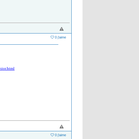
0 j'aime
nior.html
0 j'aime