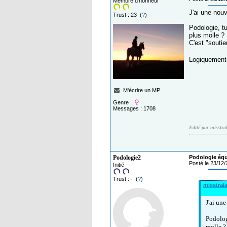
Membre d'honneur
J'ai une nouv
Trust : 23 (
?
)
Podologie, t
plus molle ?
C'est "soutie
Logiquement, 
M'écrire un MP
Genre :
Messages : 1708
Edité par misstra
Podologie2
Podologie équi
Posté le 23/12
Initié
Trust : - (
?
)
misstrala
J'ai un
Podolog
molle ?