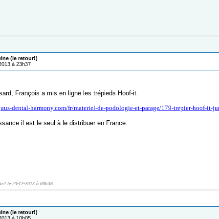
ne (le retour!)
/2013 à 23h37
sard, François a mis en ligne les trépieds Hoof-it.
uus-dental-harmony.com/fr/materiel-de-podologie-et-parage/179-trepier-hoof-it-ju
ance il est le seul à le distribuer en France.
ie2 le 23-12-2013 à 00h36
ne (le retour!)
/2013 à 10h05