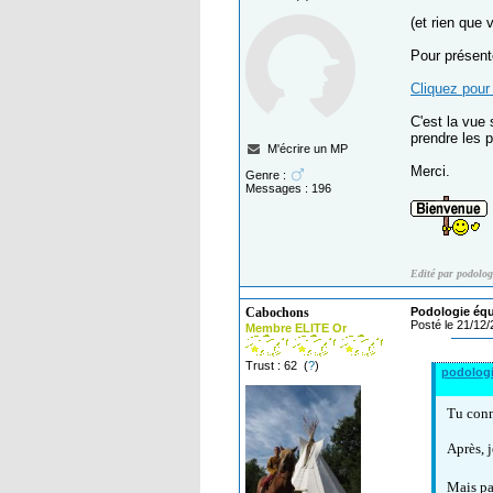
(et rien que 
Pour présente
Cliquez pour 
C'est la vue 
prendre les 
M'écrire un MP
Merci.
Genre :
Messages : 196
Edité par podolog
Cabochons
Podologie équi
Posté le 21/12
Membre ELITE Or
Trust : 62 (
?
)
podolog
Tu conn
Après, j
Mais pa