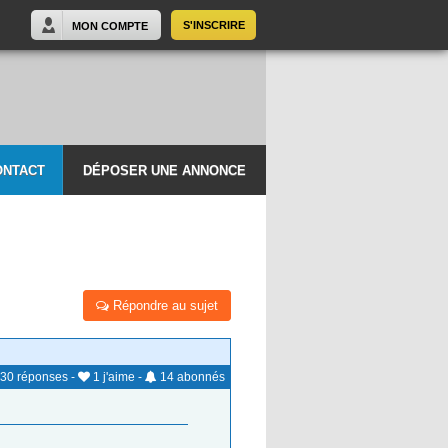
S'INSCRIRE
MON COMPTE
ONTACT
DÉPOSER UNE ANNONCE
Répondre au sujet
30
réponses
-
1
j'aime
-
14
abonnés