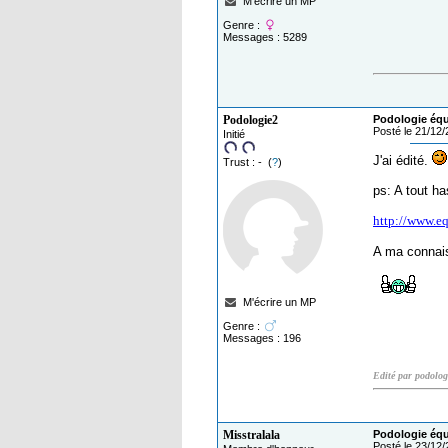
M'écrire un MP
Genre :
Messages : 5289
Podologie2
Podologie équi
Posté le 21/12
Initié
J'ai édité.
Trust : - (
?
)
ps: A tout ha
http://www.eq
A ma connaiss
M'écrire un MP
Genre :
Messages : 196
Edité par podolog
Misstralala
Podologie équi
Posté le 23/12