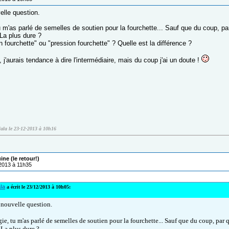
elle question.
u m'as parlé de semelles de soutien pour la fourchette... Sauf que du coup, p
 La plus dure ?
n fourchette" ou "pression fourchette" ? Quelle est la différence ?
j'aurais tendance à dire l'intermédiaire, mais du coup j'ai un doute !
lala le 23-12-2013 à 10h16
ne (le retour!)
/2013 à 11h35
la
a écrit le 23/12/2013 à 10h05:
e nouvelle question.
ie, tu m'as parlé de semelles de soutien pour la fourchette... Sauf que du coup, par
 La plus dure ?