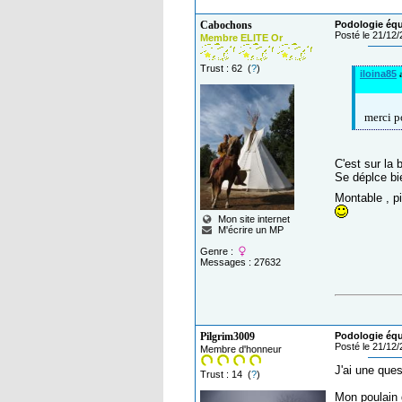
Cabochons
Podologie équi
Posté le 21/12
Membre ELITE Or
Trust : 62 (
?
)
iloina85
a
merci p
C'est sur la 
Se déplce bie
Montable , p
Mon site internet
M'écrire un MP
Genre :
Messages : 27632
Pilgrim3009
Podologie équi
Posté le 21/12
Membre d'honneur
J'ai une ques
Trust : 14 (
?
)
Mon poulain d