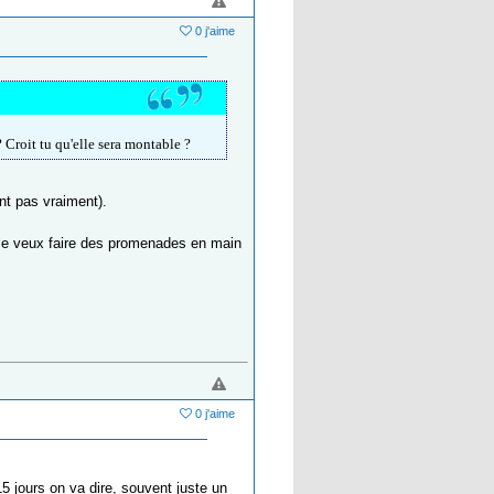
0 j'aime
 Croit tu qu'elle sera montable ?
ont pas vraiment).
 je veux faire des promenades en main
0 j'aime
15 jours on va dire, souvent juste un