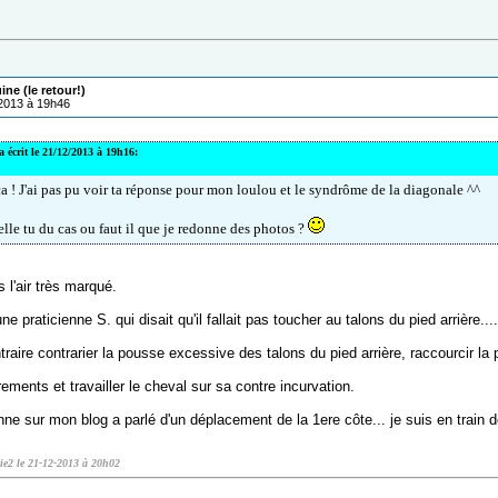
ne (le retour!)
/2013 à 19h46
a écrit le 21/12/2013 à 19h16:
a ! J'ai pas pu voir ta réponse pour mon loulou et le syndrôme de la diagonale ^^
elle tu du cas ou faut il que je redonne des photos ?
s l'air très marqué.
une praticienne S. qui disait qu'il fallait pas toucher au talons du pied arrière..
ntraire contrarier la pousse excessive des talons du pied arrière, raccourcir la
rements et travailler le cheval sur sa contre incurvation.
ne sur mon blog a parlé d'un déplacement de la 1ere côte... je suis en train 
ie2 le 21-12-2013 à 20h02