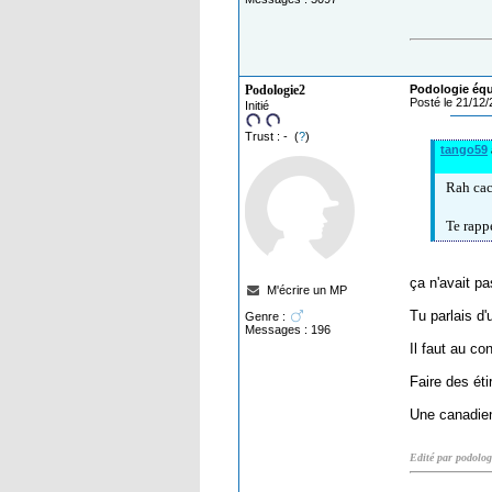
Podologie2
Podologie équi
Posté le 21/12
Initié
Trust : - (
?
)
tango59
Rah cac
Te rapp
ça n'avait pa
M'écrire un MP
Tu parlais d'
Genre :
Messages : 196
Il faut au co
Faire des éti
Une canadien
Edité par podolog