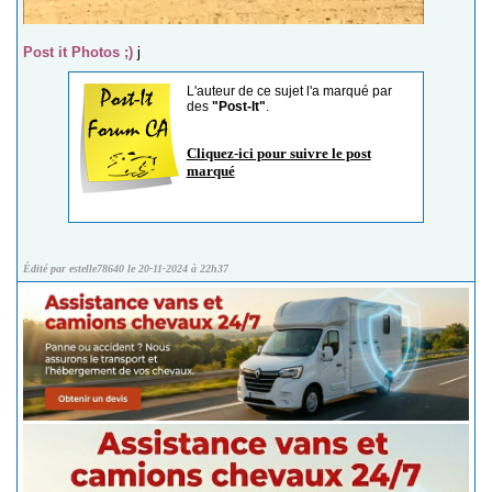
Post it Photos ;)
j
L'auteur de ce sujet l'a marqué par
des
"Post-It"
.
Cliquez-ici pour suivre le post
marqué
Édité par estelle78640 le 20-11-2024 à 22h37