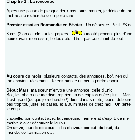
Chapitre 1 : La rencontre
Après une pause de presque deux ans, sans monter, je décide de me
mettre à le recherche de la perle rare.
Premier essai en Normandie en Février
: Un dé-sastre. Petit PS de
3 ans (2 ans et qlq sur les papiers...
) monté pendant plus d'une
heure avant mon essai, boiteux etc.. Bref, pas concluant du tout.
Au cours du mois
, plusieurs contacts, des annonces, bof, rien qui
me convient réellement. Je commence un peu a perdre espoir...
Début Mars
, ma soeur m'envoie une annonce, celle d'Unic.
Bof, les photos ne me dise trop rien, la description guère plus... Mais
il est grand (ce que je recherche !), bien dans sa tête, jeune, débourré
pas trop tôt, juste les bases, et a 30 minutes de chez moi : On tente
le coup.
J'appelle, bon contact avec la vendeuse, même état d'esprit, ca me
motive à aller découvrir le loulou.
On arrive, jour de concours : des chevaux partout, du bruit, du
monde, de l'animation etc.