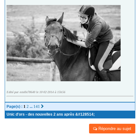
Edité par estelle78640 le 10-02-2014 à 15h56
1
2
141
Page(s) :
...
Unic d'ors - des nouvelles 2 ans après &#128514;
Répondre au sujet