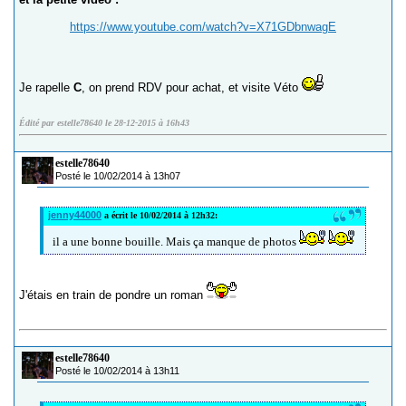
https://www.youtube.com/watch?v=X71GDbnwagE
Je rapelle
C
, on prend RDV pour achat, et visite Véto
Édité par estelle78640 le 28-12-2015 à 16h43
estelle78640
Posté le 10/02/2014 à 13h07
jenny44000
a écrit le 10/02/2014 à 12h32:
il a une bonne bouille. Mais ça manque de photos
J'étais en train de pondre un roman
estelle78640
Posté le 10/02/2014 à 13h11