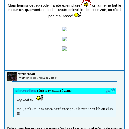
Mais hormis cet épisode il a été exemplaire
on a même fait le
retour
uniquement
en licol ! j'avais enlevé le filet pour voir, ça s'est
pas mal passé
estelle78640
Posté le 10/03/2014 à 21h08
princessdiara
a écrit le 10/03/2014 à 20h11:
top tout ça !
moi je n'aurai pas assez confiance pour le retour en lib au club
!!!
J'étais pas hyper rassuré mais c'est cool de voir qu'il m'écoute même