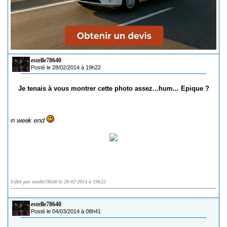
estelle78640
Posté le 28/02/2014 à 19h22
Je tenais à vous montrer cette photo assez...hum...
Epique
?
eek end
Edité par estelle78640 le 28-02-2014 à 19h22
estelle78640
Posté le 04/03/2014 à 08h41