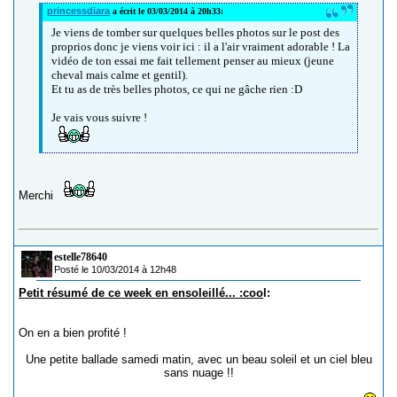
princessdiara
a écrit le 03/03/2014 à 20h33:
Je viens de tomber sur quelques belles photos sur le post des
proprios donc je viens voir ici : il a l'air vraiment adorable ! La
vidéo de ton essai me fait tellement penser au mieux (jeune
cheval mais calme et gentil).
Et tu as de très belles photos, ce qui ne gâche rien :D
Je vais vous suivre !
Merchi
estelle78640
Posté le 10/03/2014 à 12h48
Petit résumé de ce week en ensoleillé... :coo
l:
On en a bien profité !
Une petite ballade samedi matin, avec un beau soleil et un ciel bleu
sans nuage !!