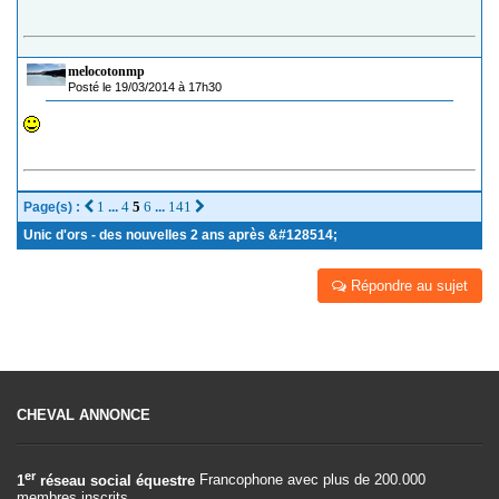
melocotonmp
Posté le 19/03/2014 à 17h30
1
4
5
6
141
Page(s) :
...
...
Unic d'ors - des nouvelles 2 ans après &#128514;
Répondre au sujet
CHEVAL ANNONCE
er
1
réseau social équestre
Francophone avec plus de 200.000
membres inscrits.