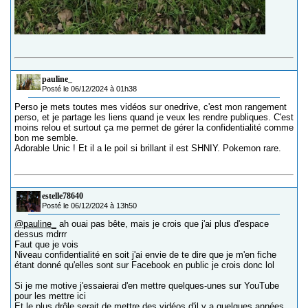
pauline_
Posté le 06/12/2024 à 01h38
Perso je mets toutes mes vidéos sur onedrive, c'est mon rangement
perso, et je partage les liens quand je veux les rendre publiques. C'est
moins relou et surtout ça me permet de gérer la confidentialité comme
bon me semble.
Adorable Unic ! Et il a le poil si brillant il est SHNIY. Pokemon rare.
estelle78640
Posté le 06/12/2024 à 13h50
@pauline_
ah ouai pas bête, mais je crois que j'ai plus d'espace
dessus mdrrr
Faut que je vois
Niveau confidentialité en soit j'ai envie de te dire que je m'en fiche
étant donné qu'elles sont sur Facebook en public je crois donc lol
Si je me motive j'essaierai d'en mettre quelques-unes sur YouTube
pour les mettre ici
Et le plus drôle serait de mettre des vidéos d'il y a quelques années