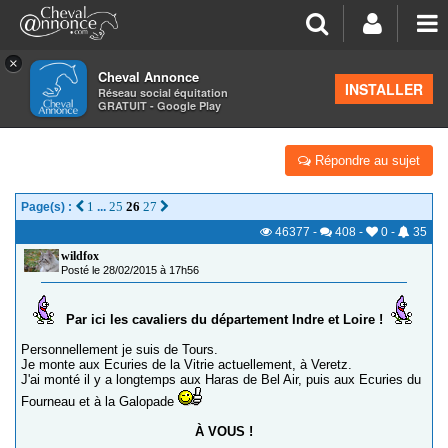
×
Cheval Annonce
Forum
>
Les groupes régionaux
>
Centre
INSTALLER
Réseau social équitation
GRATUIT - Google Play
LES CAVALIERS DU 37 (INDRE-ET-LOIRE)
Répondre au sujet
1
25
26
27
Page(s) :
...
46377
-
408
-
0
-
35
wildfox
Posté le 28/02/2015 à 17h56
Par ici les cavaliers du département Indre et Loire !
Personnellement je suis de Tours.
Je monte aux Ecuries de la Vitrie actuellement, à Veretz.
J'ai monté il y a longtemps aux Haras de Bel Air, puis aux Ecuries du
Fourneau et à la Galopade
À VOUS !