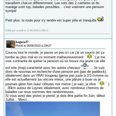
travaillent chacun différemment. Les sols des 2 carrières et du
manège sont top, balades possibles... c'est vraiment une pension
sympa!
Petit plus: la route pour s'y rendre est super jolie et tranquille
Édité par scoudi le 22-04-2020 à 08h53
kagura37
Posté le 08/06/2020 à 19h27
Coucou tout le monde, je passe un peu ici car j'ai un soucis (et ça
tombe au plus mal en ce moment malheureusement
) je me
vois contrainte de quitter la pension où se trouve ma jeune car elle
est très (trop) caractériel avec les autres chevaux
... Je suis
donc de nouveau en recherche d'une pension pré (pas de paddock),
idéalement dans un VRAI troupeau (genre pas juste à 2/3 comme ou
elle est actuellement )ou encore mieux, une pâture à louer ou je
pourrais gérer foin /eau/ clôtures moi meme ( je sais, je rêve
)
, 30km autour de Luynes idéalement, avec nombreux chemins de
balades car nous sommes des randonneuses.
Si vous avez des pistes je prend, je dois être partie fin Juin, début
Juillet... Merci...