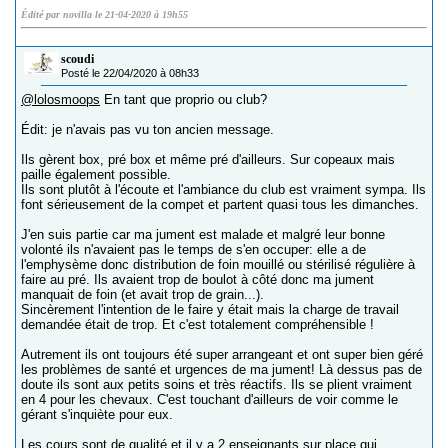
Édité par novilla le 21-04-2020 à 19h55
scoudi
Posté le 22/04/2020 à 08h33
@lolosmoops
En tant que proprio ou club?
Édit: je n'avais pas vu ton ancien message.
Ils gèrent box, pré box et même pré d'ailleurs. Sur copeaux mais
paille également possible.
Ils sont plutôt à l'écoute et l'ambiance du club est vraiment sympa. Ils
font sérieusement de la compet et partent quasi tous les dimanches.
J'en suis partie car ma jument est malade et malgré leur bonne
volonté ils n'avaient pas le temps de s'en occuper: elle a de
l'emphysème donc distribution de foin mouillé ou stérilisé régulière à
faire au pré. Ils avaient trop de boulot à côté donc ma jument
manquait de foin (et avait trop de grain...).
Sincèrement l'intention de le faire y était mais la charge de travail
demandée était de trop. Et c'est totalement compréhensible !
Autrement ils ont toujours été super arrangeant et ont super bien géré
les problèmes de santé et urgences de ma jument! Là dessus pas de
doute ils sont aux petits soins et très réactifs. Ils se plient vraiment
en 4 pour les chevaux. C'est touchant d'ailleurs de voir comme le
gérant s'inquiète pour eux.
Les cours sont de qualité et il y a 2 enseignants sur place qui