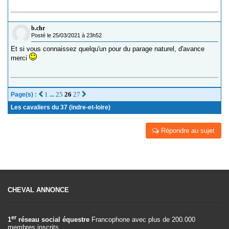
b.chr
Posté le 25/03/2021 à 23h52
Et si vous connaissez quelqu'un pour du parage naturel, d'avance
merci
1
25
26
27
Page(s) :
...
Les cavaliers du 37 (indre-et-loire)
Répondre au sujet
CHEVAL ANNONCE
er
1
réseau social équestre
Francophone avec plus de 200.000
membres inscrits.