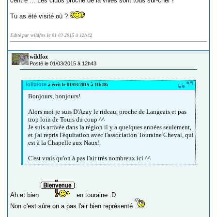
centre ... Les clubs proche de la villes sont tous sur-cher !
Tu as été visité où ?
Edité par wildfox le 01-03-2015 à 12h42
wildfox
Posté le 01/03/2015 à 12h43
lolipiote
a écrit le 01/03/2015 à 11h18:
Bonjours, bonjours!
Alors moi je suis D'Azay le rideau, proche de Langeais et pas
trop loin de Tours du coup ^^
Je suis arrivée dans la région il y a quelques années seulement,
et j'ai repris l'équitation avec l'association Touraine Cheval, qui
est à la Chapelle aux Naux!
C'est vrais qu'on à pas l'air très nombreux ici ^^
Ah et bien
en touraine :D
Non c'est sûre on a pas l'air bien représenté