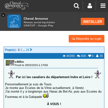
×
Cheval Annonce
Forum
>
Les groupes régionaux
>
Centre
INSTALLER
Réseau social équitation
GRATUIT - Google Play
LES CAVALIERS DU 37 (INDRE-ET-LOIRE)
Répondre au sujet
1
2
28
Page(s) :
...
46395
-
408
-
0
-
35
wildfox
Posté le 28/02/2015 à 17h56
Par ici les cavaliers du département Indre et Loire !
Personnellement je suis de Tours.
Je monte aux Ecuries de la Vitrie actuellement, à Veretz.
J'ai monté il y a longtemps aux Haras de Bel Air, puis aux Ecuries du
Fourneau et à la Galopade
À VOUS !