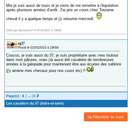
Moi je suis aussi de tours et je viens de me remettre à l'équitation
après plusieurs années d’arrêt. J'ai pris un cours chez Touraine
cheval il y a quelque temps et j'y retourne mercredi.
Edité par lauranne37 le 01-03-2015 à 19h46
rg37
Posté le 01/03/2015 à 19h56
Coucou, je suis aussi du 37, je suis propriétaire avec mes loulous
dans mes pâtures, mais j'ai aussi été cavalière de nombreuses
années à la galopade pour maintenant être aux écuries des sablons
(j'y amène mes chevaux pour nos cours etc) !!
1
2
28
Page(s) :
...
Les cavaliers du 37 (indre-et-loire)
Répondre au sujet