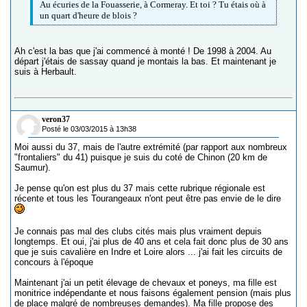
Au écuries de la Fouasserie, à Cormeray. Et toi ? Tu étais où à
un quart d'heure de blois ?
Ah c'est la bas que j'ai commencé à monté ! De 1998 à 2004. Au
départ j'étais de sassay quand je montais la bas. Et maintenant je
suis à Herbault.
veron37
Posté le 03/03/2015 à 13h38
Moi aussi du 37, mais de l'autre extrémité (par rapport aux nombreux
"frontaliers" du 41) puisque je suis du coté de Chinon (20 km de
Saumur).
Je pense qu'on est plus du 37 mais cette rubrique régionale est
récente et tous les Tourangeaux n'ont peut être pas envie de le dire
Je connais pas mal des clubs cités mais plus vraiment depuis
longtemps. Et oui, j'ai plus de 40 ans et cela fait donc plus de 30 ans
que je suis cavalière en Indre et Loire alors ... j'ai fait les circuits de
concours à l'époque
Maintenant j'ai un petit élevage de chevaux et poneys, ma fille est
monitrice indépendante et nous faisons également pension (mais plus
de place malgré de nombreuses demandes). Ma fille propose des