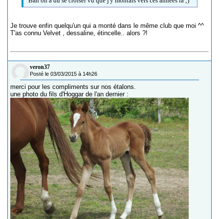
Bah on a du se croiser vu que j'y montais vers ces années là ;)
Je trouve enfin quelqu'un qui a monté dans le même club que moi ^^
T'as connu Velvet , dessaline, étincelle.. alors ?!
veron37
Posté le 03/03/2015 à 14h26
merci pour les compliments sur nos étalons.
une photo du fils d'Hoggar de l'an dernier :