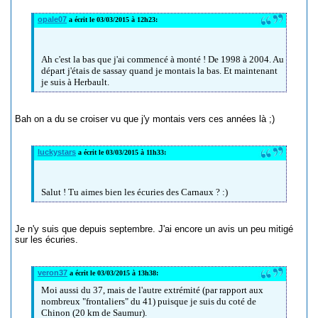
opale07
a écrit le 03/03/2015 à 12h23:
Ah c'est la bas que j'ai commencé à monté ! De 1998 à 2004. Au
départ j'étais de sassay quand je montais la bas. Et maintenant
je suis à Herbault.
Bah on a du se croiser vu que j'y montais vers ces années là ;)
luckystars
a écrit le 03/03/2015 à 11h33:
Salut ! Tu aimes bien les écuries des Carnaux ? :)
Je n'y suis que depuis septembre. J'ai encore un avis un peu mitigé
sur les écuries.
veron37
a écrit le 03/03/2015 à 13h38:
Moi aussi du 37, mais de l'autre extrémité (par rapport aux
nombreux "frontaliers" du 41) puisque je suis du coté de
Chinon (20 km de Saumur).