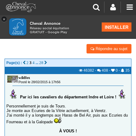
×
Cheval Annonce
Forum
>
Les groupes régionaux
>
Centre
INSTALLER
Réseau social équitation
GRATUIT - Google Play
LES CAVALIERS DU 37 (INDRE-ET-LOIRE)
Répondre au sujet
2
3
4
28
Page(s) :
...
46382
-
408
-
0
-
35
wildfox
Posté le 28/02/2015 à 17h56
Par ici les cavaliers du département Indre et Loire !
Personnellement je suis de Tours.
Je monte aux Ecuries de la Vitrie actuellement, à Veretz.
J'ai monté il y a longtemps aux Haras de Bel Air, puis aux Ecuries du
Fourneau et à la Galopade
À VOUS !