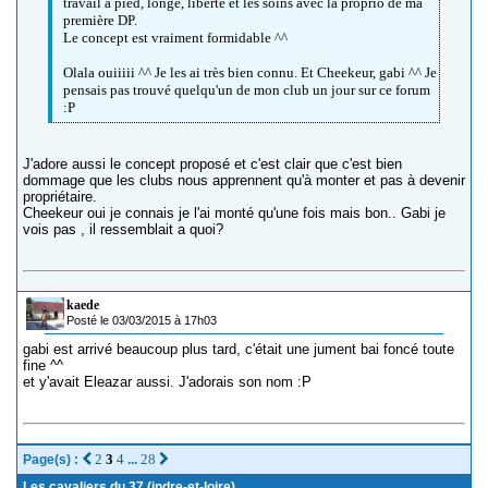
travail à pied, longe, liberté et les soins avec la proprio de ma
première DP.
Le concept est vraiment formidable ^^
Olala ouiiiii ^^ Je les ai très bien connu. Et Cheekeur, gabi ^^ Je
pensais pas trouvé quelqu'un de mon club un jour sur ce forum
:P
J'adore aussi le concept proposé et c'est clair que c'est bien
dommage que les clubs nous apprennent qu'à monter et pas à devenir
propriétaire.
Cheekeur oui je connais je l'ai monté qu'une fois mais bon.. Gabi je
vois pas , il ressemblait a quoi?
kaede
Posté le 03/03/2015 à 17h03
gabi est arrivé beaucoup plus tard, c'était une jument bai foncé toute
fine ^^
et y'avait Eleazar aussi. J'adorais son nom :P
2
3
4
28
Page(s) :
...
Les cavaliers du 37 (indre-et-loire)