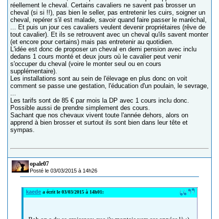
réellement le cheval. Certains cavaliers ne savent pas brosser un
cheval (si si !!), pas bien le seller, pas entretenir les cuirs, soigner un
cheval, repérer s'il est malade, savoir quand faire passer le maréchal,
... Et puis un jour ces cavaliers veulent devenir propriétaires (rêve de
tout cavalier). Et ils se retrouvent avec un cheval qu'ils savent monter
(et encore pour certains) mais pas entretenir au quotidien.
L'idée est donc de proposer un cheval en demi pension avec inclu
dedans 1 cours monté et deux jours où le cavalier peut venir
s'occuper du cheval (voire le monter seul ou en cours
supplémentaire).
Les installations sont au sein de l'élevage en plus donc on voit
comment se passe une gestation, l'éducation d'un poulain, le sevrage,
...
Les tarifs sont de 85 € par mois la DP avec 1 cours inclu donc.
Possible aussi de prendre simplement des cours.
Sachant que nos chevaux vivent toute l'année dehors, alors on
apprend à bien brosser et surtout ils sont bien dans leur tête et
sympas.
opale07
Posté le 03/03/2015 à 14h26
kaede
a écrit le 03/03/2015 à 14h01: