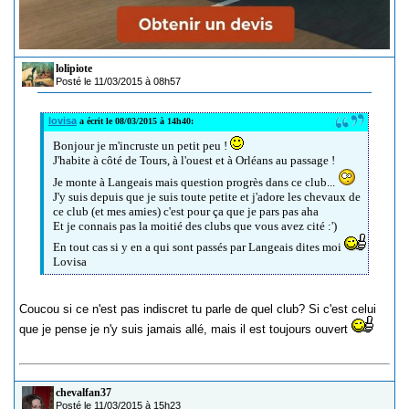
lolipiote
Posté le 11/03/2015 à 08h57
lovisa
a écrit le 08/03/2015 à 14h40:
Bonjour je m'incruste un petit peu !
J'habite à côté de Tours, à l'ouest et à Orléans au passage !
Je monte à Langeais mais question progrès dans ce club...
J'y suis depuis que je suis toute petite et j'adore les chevaux de
ce club (et mes amies) c'est pour ça que je pars pas aha
Et je connais pas la moitié des clubs que vous avez cité :')
En tout cas si y en a qui sont passés par Langeais dites moi
Lovisa
Coucou si ce n'est pas indiscret tu parle de quel club? Si c'est celui
que je pense je n'y suis jamais allé, mais il est toujours ouvert
chevalfan37
Posté le 11/03/2015 à 15h23