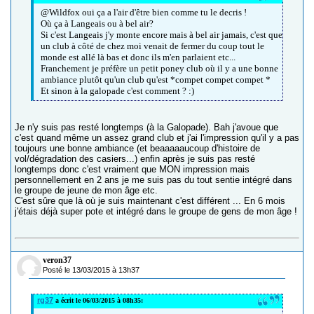
@Wildfox oui ça a l'air d'être bien comme tu le decris !
Où ça à Langeais ou à bel air?
Si c'est Langeais j'y monte encore mais à bel air jamais, c'est que
un club à côté de chez moi venait de fermer du coup tout le
monde est allé là bas et donc ils m'en parlaient etc...
Franchement je préfère un petit poney club où il y a une bonne
ambiance plutôt qu'un club qu'est *compet compet compet *
Et sinon à la galopade c'est comment ? :)
Je n'y suis pas resté longtemps (à la Galopade). Bah j'avoue que
c'est quand même un assez grand club et j'ai l'impression qu'il y a pas
toujours une bonne ambiance (et beaaaaaucoup d'histoire de
vol/dégradation des casiers...) enfin après je suis pas resté
longtemps donc c'est vraiment que MON impression mais
personnellement en 2 ans je me suis pas du tout sentie intégré dans
le groupe de jeune de mon âge etc.
C'est sûre que là où je suis maintenant c'est différent ... En 6 mois
j'étais déjà super pote et intégré dans le groupe de gens de mon âge !
veron37
Posté le 13/03/2015 à 13h37
rg37
a écrit le 06/03/2015 à 08h35: