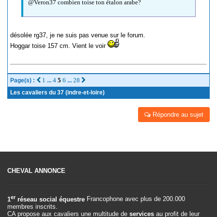
@Veron37 combien toise ton étalon arabe?
désolée rg37, je ne suis pas venue sur le forum.
Hoggar toise 157 cm. Vient le voir
1
4
5
6
28
Page(s) :
...
...
Les cavaliers du 37 (indre-et-loire)
Répondre au sujet
CHEVAL ANNONCE
er
1
réseau social équestre
Francophone avec plus de 200.000
membres inscrits.
CA propose aux cavaliers une multitude de
services
au profit de leur