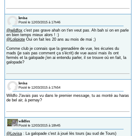
lovisa
Posté le 12/03/2015 à 17h46
@wildfox
c'est pas grave ahah on t'en veut pas. Ah bah si on en parle
en bien temps mieux alors ! :)
@Lolipiote
Oui on fait les 20 ans au mois de mai ;)
Comme club je connais que la grenadière de vue, les écuries du
mads (je sais pas comment ça s'écrit) de vue aussi mais ils ont
fermés et la galopade j'en ai entendu parler, il se trouve où en fait, la
galopade?
lovisa
Posté le 12/03/2015 à 17h54
Wildfo J'avais pas vu dans le premier message, tu as monté au haras
de bel air, à pernay?
wildfox
Posté le 12/03/2015 à 18h45
@Lovisa
: La galopade c'est à joué lès tours (au sud de Tours)