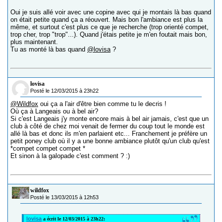
Oui je suis allé voir avec une copine avec qui je montais là bas quand
on était petite quand ça a réouvert. Mais bon l'ambiance est plus la
même, et surtout c'est plus ce que je recherche (trop orienté compet,
trop cher, trop "trop"...). Quand j'étais petite je m'en foutait mais bon,
plus maintenant.
Tu as monté là bas quand
@lovisa
?
lovisa
Posté le 12/03/2015 à 23h22
@Wildfox
oui ça a l'air d'être bien comme tu le decris !
Où ça à Langeais ou à bel air?
Si c'est Langeais j'y monte encore mais à bel air jamais, c'est que un
club à côté de chez moi venait de fermer du coup tout le monde est
allé là bas et donc ils m'en parlaient etc... Franchement je préfère un
petit poney club où il y a une bonne ambiance plutôt qu'un club qu'est
*compet compet compet *
Et sinon à la galopade c'est comment ? :)
wildfox
Posté le 13/03/2015 à 12h53
lovisa
a écrit le 12/03/2015 à 23h22: