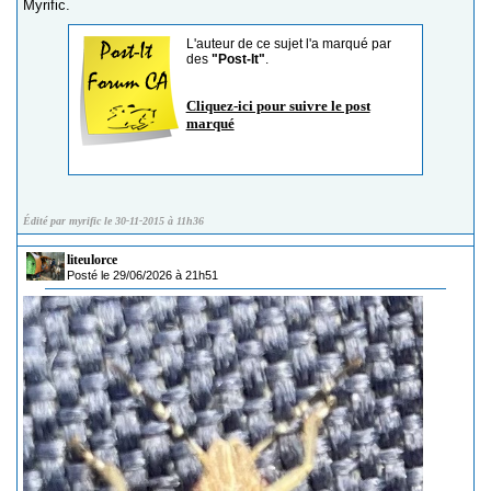
Myrific.
L'auteur de ce sujet l'a marqué par
des
"Post-It"
.
Cliquez-ici pour suivre le post
marqué
Édité par myrific le 30-11-2015 à 11h36
liteulorce
Posté le 29/06/2026 à 21h51