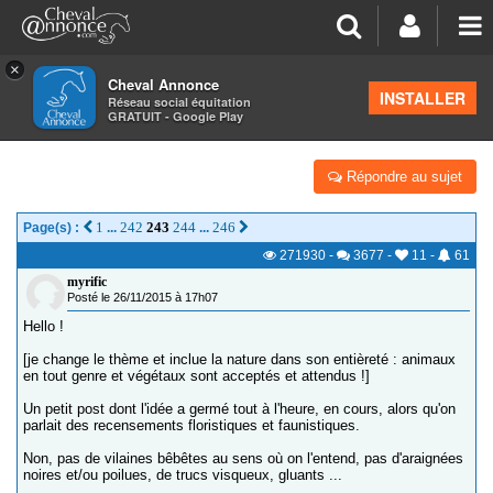
×
Cheval Annonce
Forum
>
Salon de thé
INSTALLER
Réseau social équitation
GRATUIT - Google Play
PLAIDOYER POUR LA NATURE, EN PHOTO !
Répondre au sujet
1
242
243
244
246
Page(s) :
...
...
271930
-
3677
-
11
-
61
myrific
Posté le 26/11/2015 à 17h07
Hello !
[je change le thème et inclue la nature dans son entièreté : animaux
en tout genre et végétaux sont acceptés et attendus !]
Un petit post dont l'idée a germé tout à l'heure, en cours, alors qu'on
parlait des recensements floristiques et faunistiques.
Non, pas de vilaines bêbêtes au sens où on l'entend, pas d'araignées
noires et/ou poilues, de trucs visqueux, gluants ...