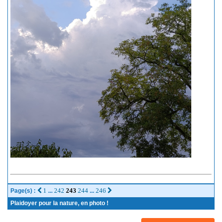
1
242
243
244
246
Page(s) :
...
...
Plaidoyer pour la nature, en photo !