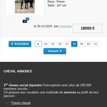
Race : Frison
Taille : 167 cm
4
le 30-12-2025
par
cjouanne
18000 €
«
Précédent
34
35
36
37
38
39
40
41
Suivant
CHEVAL ANNONCE
er
1
réseau social équestre
Francophone avec plus de 200.000
membres inscrits.
CA propose aux cavaliers une multitude de
services
au profit de leur
passion :
Forum cheval