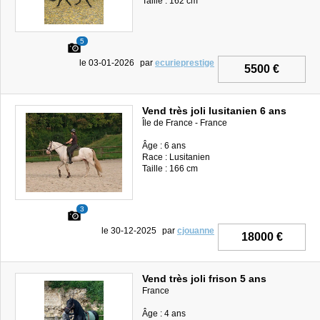
Taille : 162 cm
5
le 03-01-2026
par
ecurieprestige
5500 €
Vend très joli lusitanien 6 ans
Île de France - France
Âge : 6 ans
Race : Lusitanien
Taille : 166 cm
3
le 30-12-2025
par
cjouanne
18000 €
Vend très joli frison 5 ans
France
Âge : 4 ans