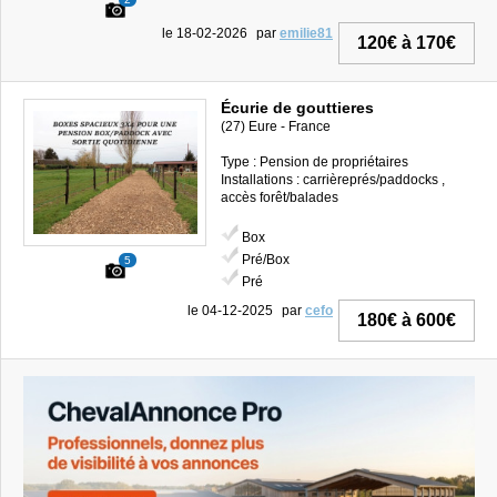
le 18-02-2026
par
emilie81
120€ à 170€
Écurie de gouttieres
(27) Eure - France
Type : Pension de propriétaires
Installations : carrièreprés/paddocks ,
accès forêt/balades
Box
Pré/Box
5
Pré
le 04-12-2025
par
cefo
180€ à 600€