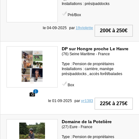
Installations : prés/paddocks
Pré/Box
le 04-09-2025
par
19violette
200€ à 250€
DP sur Hongre proche Le Havre
(76) Seine Maritime - France
Type : Pension de propriétaires
Installations : carrière, manège
prés/paddocks , accès forêt/balades
Box
1
le 01-09-2025
par
yr13ll3
225€ à 275€
Domaine de la Potelière
(27) Eure - France
Type : Pension de propriétaires