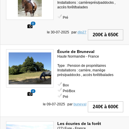
Installations : carrièreprés/paddocks ,
accès forêt/balades
Pré
6
le 30-07-2025
par
dlp27
200€ à 650€
Écurie de Bruneval
Haute Normandie - France
Type : Pension de propriétaires
Installations : carrière, manège
prés/paddocks , accès forêt/balades
Box
Pré/Box
4
Pré
le 09-07-2025
par
buneval
240€ à 600€
Les écuries de la forêt
(27) Eure - France