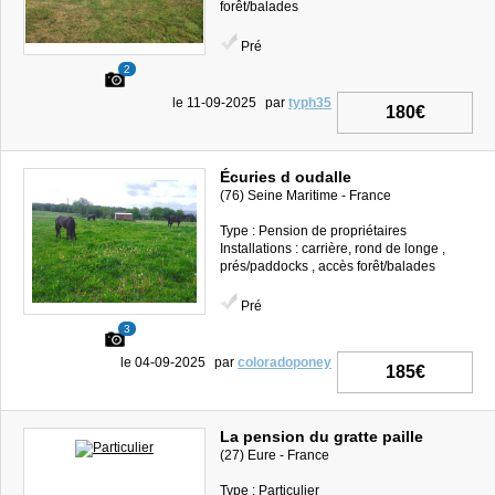
forêt/balades
Pré
2
le 11-09-2025
par
typh35
180€
Écuries d oudalle
(76) Seine Maritime - France
Type : Pension de propriétaires
Installations : carrière, rond de longe ,
prés/paddocks , accès forêt/balades
Pré
3
le 04-09-2025
par
coloradoponey
185€
La pension du gratte paille
(27) Eure - France
Type : Particulier