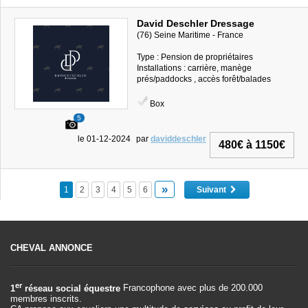
David Deschler Dressage
(76) Seine Maritime - France
Type : Pension de propriétaires
Installations : carrière, manège
prés/paddocks , accès forêt/balades
Box
5
le 01-12-2024
par
daviddeschler
480€ à 1150€
»
1
2
3
4
5
6
Suivant
CHEVAL ANNONCE
er
1
réseau social équestre
Francophone avec plus de 200.000
membres inscrits.