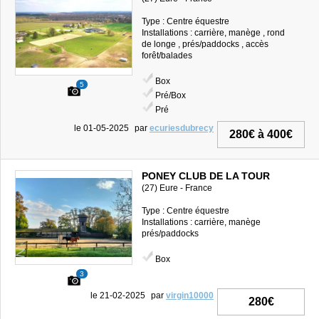
Type : Centre équestre
Installations : carrière, manège , rond
de longe , prés/paddocks , accès
forêt/balades
Box
5
Pré/Box
Pré
le 01-05-2025
par
ecuriesdubrecy
280€ à 400€
PONEY CLUB DE LA TOUR
(27) Eure - France
Type : Centre équestre
Installations : carrière, manège
prés/paddocks
Box
3
le 21-02-2025
par
virgin10000
280€