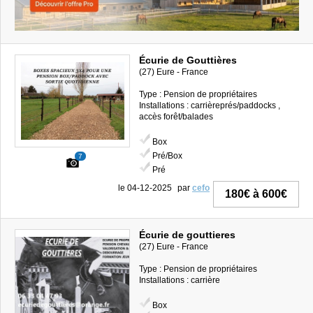
Écurie de Gouttières
(27) Eure - France
Type : Pension de propriétaires
Installations : carrièreprés/paddocks ,
accès forêt/balades
Box
Pré/Box
7
Pré
le 04-12-2025
par
cefo
180€ à 600€
Écurie de gouttieres
(27) Eure - France
Type : Pension de propriétaires
Installations : carrière
Box