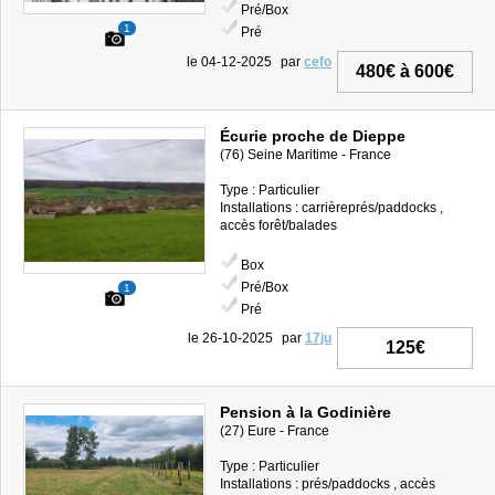
Pré/Box
1
Pré
le 04-12-2025
par
cefo
480€ à 600€
Écurie proche de Dieppe
(76) Seine Maritime - France
Type : Particulier
Installations : carrièreprés/paddocks ,
accès forêt/balades
Box
Pré/Box
1
Pré
le 26-10-2025
par
17ju
125€
Pension à la Godinière
(27) Eure - France
Type : Particulier
Installations : prés/paddocks , accès