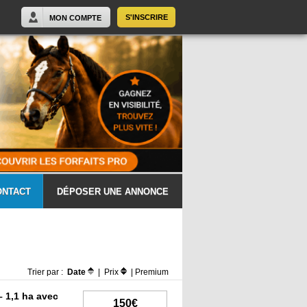
S'INSCRIRE
MON COMPTE
ONTACT
DÉPOSER UNE ANNONCE
Trier par :
Date
|
Prix
|
Premium
– 1,1 ha avec
150€