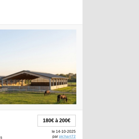
180€ à 200€
le 14-10-2025
par
pichart72
es