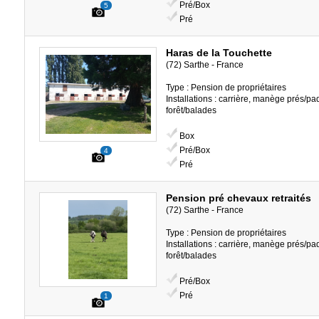
Pré/Box
5
Pré
Haras de la Touchette
(72) Sarthe - France
Type : Pension de propriétaires
Installations : carrière, manège prés/p
forêt/balades
Box
Pré/Box
4
Pré
Pension pré chevaux retraités
(72) Sarthe - France
Type : Pension de propriétaires
Installations : carrière, manège prés/p
forêt/balades
Pré/Box
Pré
1