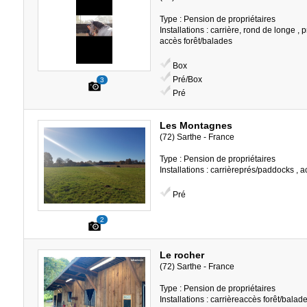
Type : Pension de propriétaires
Installations : carrière, rond de longe ,
accès forêt/balades
Box
Pré/Box
3
Pré
Les Montagnes
(72) Sarthe - France
Type : Pension de propriétaires
Installations : carrièreprés/paddocks , 
Pré
2
Le rocher
(72) Sarthe - France
Type : Pension de propriétaires
Installations : carrièreaccès forêt/balad