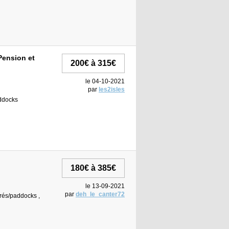
Pension et
200€ à 315€
le 04-10-2021
par
les2isles
addocks
180€ à 385€
le 13-09-2021
par
deh_le_canter72
 prés/paddocks ,