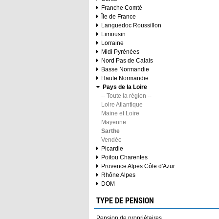
Franche Comté
Île de France
Languedoc Roussillon
Limousin
Lorraine
Midi Pyrénées
Nord Pas de Calais
Basse Normandie
Haute Normandie
Pays de la Loire
-- Toute la région --
Loire Atlantique
Maine et Loire
Mayenne
Sarthe
Vendée
Picardie
Poitou Charentes
Provence Alpes Côte d'Azur
Rhône Alpes
DOM
TYPE DE PENSION
Pension de propriétaires