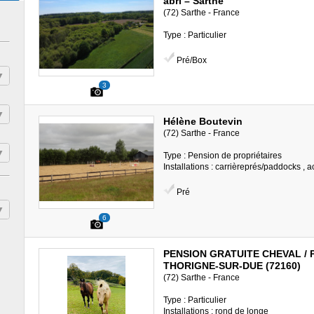
abri – Sarthe
(72) Sarthe - France
Type : Particulier
Pré/Box
3
Hélène Boutevin
(72) Sarthe - France
Type : Pension de propriétaires
Installations : carrièreprés/paddocks , 
Pré
6
PENSION GRATUITE CHEVAL / 
THORIGNE-SUR-DUE (72160)
(72) Sarthe - France
Type : Particulier
Installations : rond de longe