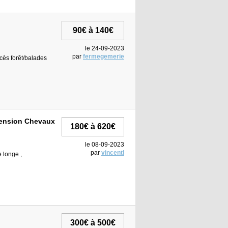
90€ à 140€
le 24-09-2023
par
fermegemerie
ccès forêt/balades
-Pension Chevaux
180€ à 620€
le 08-09-2023
par
vincentl
e longe ,
300€ à 500€