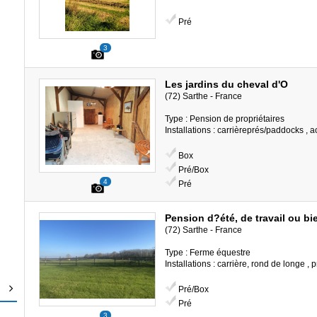
Pré
3
Les jardins du cheval d'O
(72) Sarthe - France
Type : Pension de propriétaires
Installations : carrièreprés/paddocks , 
Box
Pré/Box
4
Pré
Pension d?été, de travail ou bi
(72) Sarthe - France
Type : Ferme équestre
Installations : carrière, rond de longe ,
Pré/Box
Pré
3