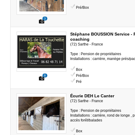
Pré/Box
3
Stéphane BOUSSION Service - 
coaching
(72) Sarthe - France
Type : Pension de propriétaires
Installations : carrière, manège prés/p
Box
Pré/Box
8
Pré
Écurie DEH Le Canter
(72) Sarthe - France
Type : Pension de propriétaires
Installations : carrière, rond de longe ,
accès forêt/balades
Box