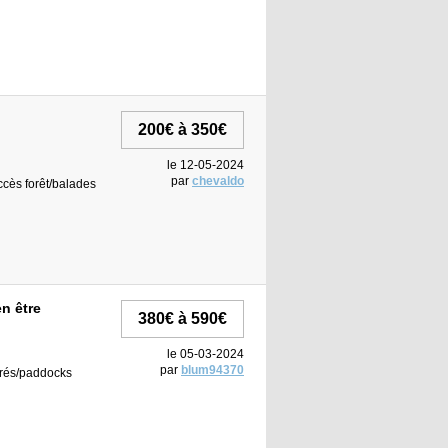
200€ à 350€
le 12-05-2024
par
chevaldo
accès forêt/balades
en être
380€ à 590€
le 05-03-2024
par
blum94370
 prés/paddocks