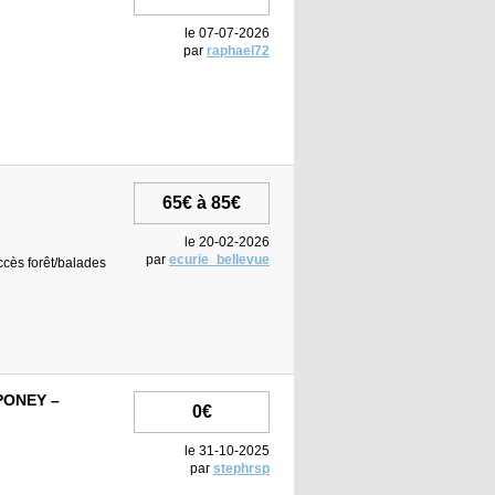
le 07-07-2026
par
raphael72
65€ à 85€
le 20-02-2026
par
ecurie_bellevue
accès forêt/balades
PONEY –
0€
le 31-10-2025
par
stephrsp