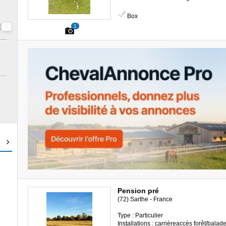
Box
1
Pension pré
(72) Sarthe - France
Type : Particulier
Installations : carrièreaccès forêt/balad