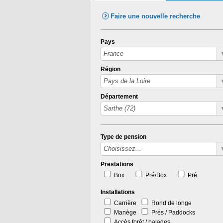
Faire une nouvelle recherche
Pays
Région
Département
Type de pension
Prestations
Box
Pré/Box
Pré
Installations
Carrière
Rond de longe
Manège
Prés / Paddocks
Accès forêt / balades