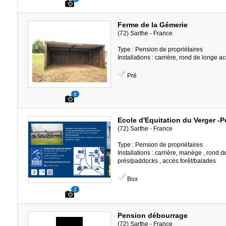
Ferme de la Gémerie
(72) Sarthe - France
Type : Pension de propriétaires
Installations : carrière, rond de longe a
Pré
6
Ecole d'Equitation du Verger 
(72) Sarthe - France
Type : Pension de propriétaires
Installations : carrière, manège , rond d
prés/paddocks , accès forêt/balades
Box
2
Pension débourrage
(72) Sarthe - France