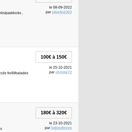
le 08-09-2022
par
elioelio2303
 prés/paddocks ,
100€ à 150€
le 25-10-2021
par
olympe72
accès forêt/balades
180€ à 320€
le 23-10-2021
par
bubuvibraye
es