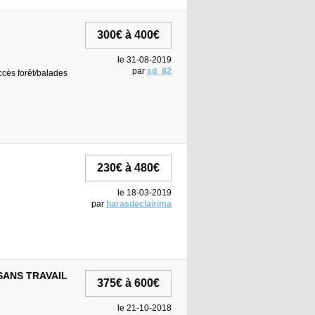
300€ à 400€
le 31-08-2019
par
sd_82
accès forêt/balades
230€ à 480€
le 18-03-2019
par
harasdeclairima
SANS TRAVAIL
375€ à 600€
le 21-10-2018