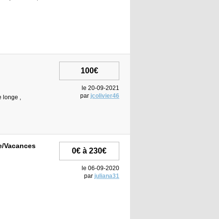
100€
le 20-09-2021
par
jcolivier46
e longe ,
ce/Vacances
0€ à 230€
le 06-09-2020
par
juliana31