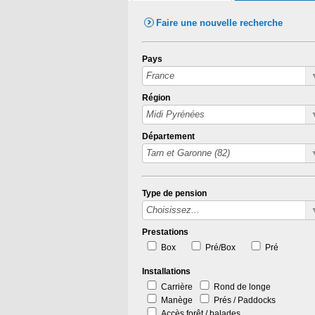
Faire une nouvelle recherche
Pays
Région
Département
Type de pension
Prestations
Box
Pré/Box
Pré
Installations
Carrière
Rond de longe
Manège
Prés / Paddocks
Accès forêt / balades