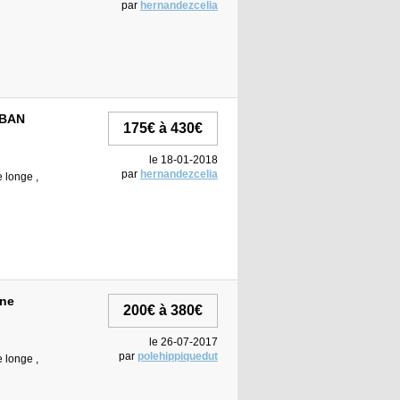
par
hernandezcelia
UBAN
175€ à 430€
le 18-01-2018
par
hernandezcelia
e longe ,
nne
200€ à 380€
le 26-07-2017
par
polehippiquedut
e longe ,