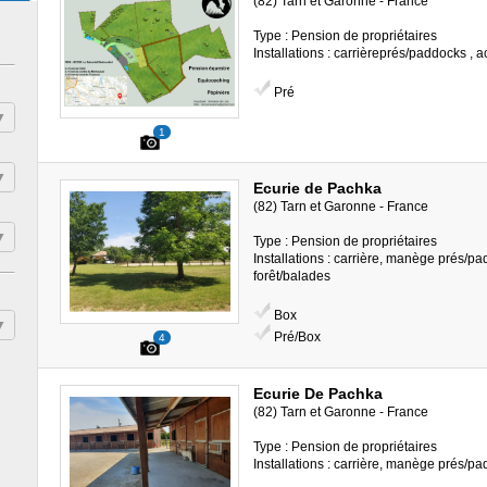
(82) Tarn et Garonne - France
Type : Pension de propriétaires
Installations : carrièreprés/paddocks , 
Pré
1
Ecurie de Pachka
(82) Tarn et Garonne - France
Type : Pension de propriétaires
Installations : carrière, manège prés/p
forêt/balades
Box
Pré/Box
4
Ecurie De Pachka
(82) Tarn et Garonne - France
Type : Pension de propriétaires
Installations : carrière, manège prés/p