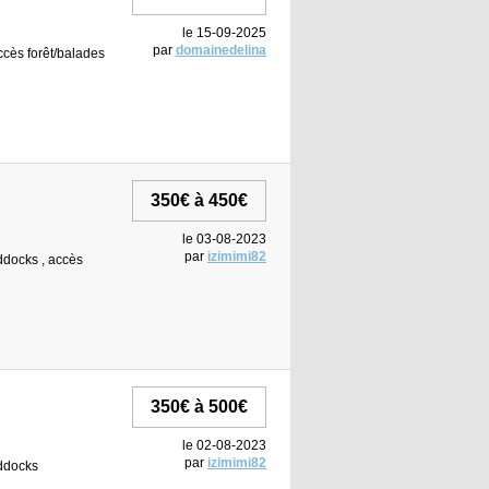
le 15-09-2025
par
domainedelina
accès forêt/balades
350€ à 450€
le 03-08-2023
par
izimimi82
addocks , accès
350€ à 500€
le 02-08-2023
par
izimimi82
addocks