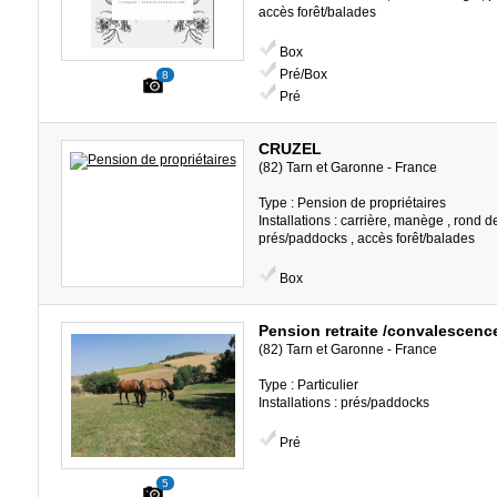
accès forêt/balades
Box
Pré/Box
8
Pré
CRUZEL
(82) Tarn et Garonne - France
Type : Pension de propriétaires
Installations : carrière, manège , rond d
prés/paddocks , accès forêt/balades
Box
Pension retraite /convalescen
(82) Tarn et Garonne - France
Type : Particulier
Installations : prés/paddocks
Pré
5