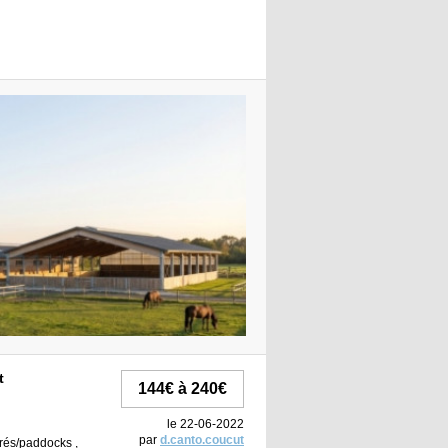
t
144€ à 240€
le 22-06-2022
par
d.canto.coucut
 prés/paddocks ,