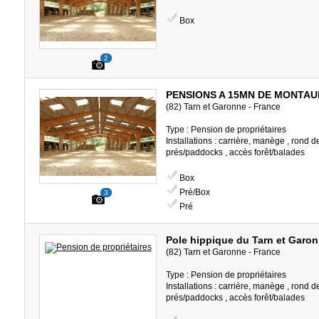
Box
2
PENSIONS A 15MN DE MONTA
(82) Tarn et Garonne - France
Type : Pension de propriétaires
Installations : carrière, manège , rond d
prés/paddocks , accès forêt/balades
Box
Pré/Box
3
Pré
Pole hippique du Tarn et Garo
(82) Tarn et Garonne - France
Type : Pension de propriétaires
Installations : carrière, manège , rond d
prés/paddocks , accès forêt/balades