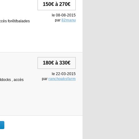
150€ à 270€
le 08-08-2015
par
82manu
accès forêt/balades
180€ à 330€
le 22-03-2015
par
ranchoaksfarm
addocks , accès