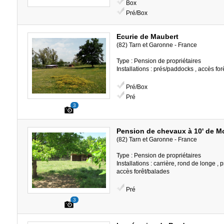
Box
Pré/Box
Ecurie de Maubert
(82) Tarn et Garonne - France
Type : Pension de propriétaires
Installations : prés/paddocks , accès fo
Pré/Box
Pré
3
Pension de chevaux à 10' de 
(82) Tarn et Garonne - France
Type : Pension de propriétaires
Installations : carrière, rond de longe ,
accès forêt/balades
Pré
3