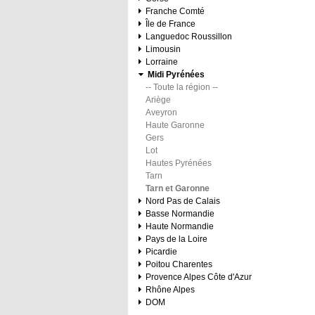
Franche Comté
Île de France
Languedoc Roussillon
Limousin
Lorraine
Midi Pyrénées
-- Toute la région --
Ariège
Aveyron
Haute Garonne
Gers
Lot
Hautes Pyrénées
Tarn
Tarn et Garonne
Nord Pas de Calais
Basse Normandie
Haute Normandie
Pays de la Loire
Picardie
Poitou Charentes
Provence Alpes Côte d'Azur
Rhône Alpes
DOM