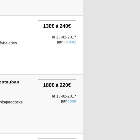
130€ à 240€
le 23-02-2017
par
lucie82
rêt/balades
Montauban
180€ à 220€
le 13-02-2017
par
cook
 prés/paddocks ,