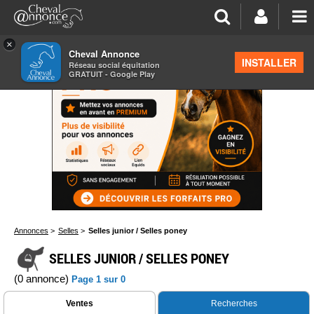
×
Cheval Annonce
INSTALLER
Réseau social équitation
GRATUIT - Google Play
Annonces
>
Selles
>
Selles junior / Selles poney
SELLES JUNIOR / SELLES PONEY
(0 annonce)
Page 1 sur 0
Ventes
Recherches