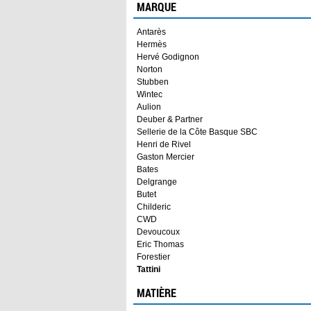
MARQUE
Antarès
Hermès
Hervé Godignon
Norton
Stubben
Wintec
Aulion
Deuber & Partner
Sellerie de la Côte Basque SBC
Henri de Rivel
Gaston Mercier
Bates
Delgrange
Butet
Childeric
CWD
Devoucoux
Eric Thomas
Forestier
Tattini
MATIÈRE