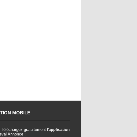
TION MOBILE
Téléchargez gratuitement l'
application
val Annonce :