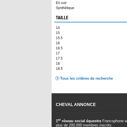
En cuir
Synthétique
TAILLE
14
15
15.5
16
16.5
17
17.5
18
18.5
Tous les critères de recherche
CHEVAL ANNONCE
er
1
réseau social équestre
Francophone a
plus de 200.000 membres inscrits.