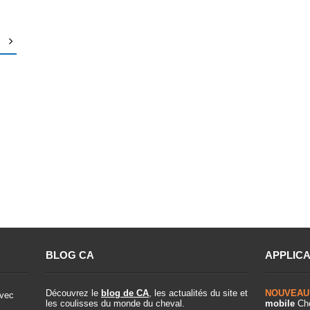
BLOG CA
APPLICA
Découvrez le
blog de CA
, les actualités du site et
NOUVEAU
vec
les coulisses du monde du cheval.
mobile
Che