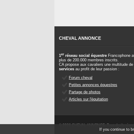
CHEVAL ANNONCE
er
1
réseau social équestre
Francophone a
plus de 200.000 membres inscrits.
CA propose aux cavaliers une multitude de
services
au profit de leur passion :
Forum cheval
Petites annonces équestres
Partage de photos
Articles sur l'équitation
© 2026 CHEVAL ANNONCE. Tous droits rése
If you continue to b