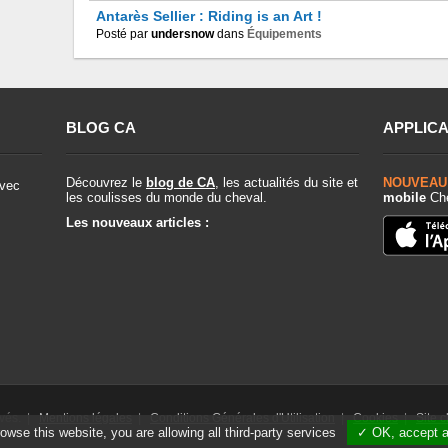
Antarès Sellier : Riding is an Art !
Posté par
undersnow
dans
Équipements
BLOG CA
APPLICA
Découvrez le
blog de CA
, les actualités du site et
NOUVEAU
vec
les coulisses du monde du cheval.
mobile
Che
Les nouveaux articles :
rvés. |
Mentions légales
|
Conditions Générales d'Utilisation
|
Cookies
|
Site 
rowse this website, you are allowing all third-party services
✓ OK, accept a