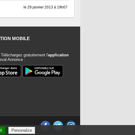
le 29 janvier 2013 à 19h07
TION MOBILE
Téléchargez gratuitement l'
application
val Annonce :
classique
ll
Personalize