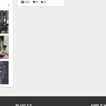
111
0
0
BLOG CA
APPLICA