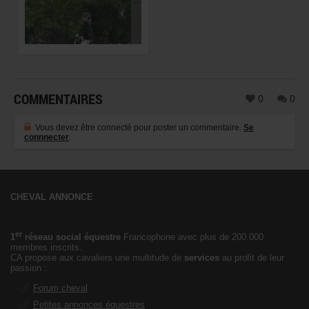
COMMENTAIRES
0
0
Vous devez être connecté pour poster un commentaire.
Se
connnecter
.
CHEVAL ANNONCE
er
1
réseau social équestre
Francophone avec plus de 200.000
membres inscrits.
CA propose aux cavaliers une multitude de
services
au profit de leur
passion :
Forum cheval
Petites annonces équestres