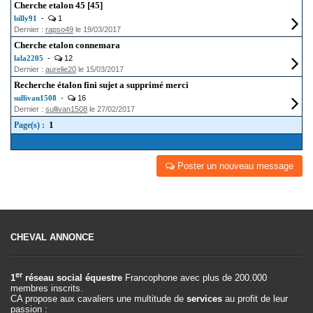
Cherche etalon 45 [45]
billy91
-
1
Dernier :
rapso49
le 19/03/2017
Cherche etalon connemara
lala2205
-
12
Dernier :
aurelie20
le 15/03/2017
Recherche étalon fini sujet a supprimé merci
sullivan1508
-
16
Dernier :
sullivan1508
le 27/02/2017
1
Page(s) :
Poster un nouveau message
CHEVAL ANNONCE
er
1
réseau social équestre
Francophone avec plus de 200.000
membres inscrits.
CA propose aux cavaliers une multitude de
services
au profit de leur
passion :