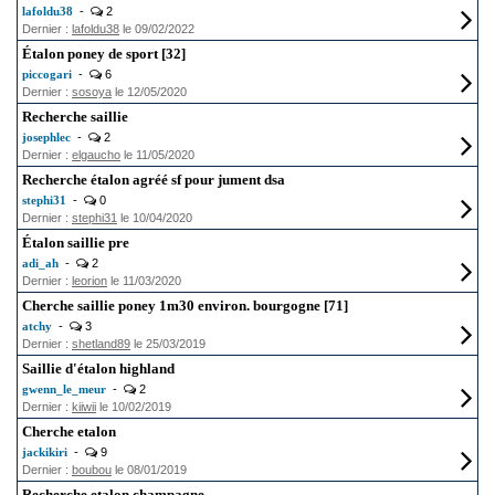
lafoldu38
-
2
Dernier :
lafoldu38
le 09/02/2022
Étalon poney de sport [32]
piccogari
-
6
Dernier :
sosoya
le 12/05/2020
Recherche saillie
josephlec
-
2
Dernier :
elgaucho
le 11/05/2020
Recherche étalon agréé sf pour jument dsa
stephi31
-
0
Dernier :
stephi31
le 10/04/2020
Étalon saillie pre
adi_ah
-
2
Dernier :
leorion
le 11/03/2020
Cherche saillie poney 1m30 environ. bourgogne [71]
atchy
-
3
Dernier :
shetland89
le 25/03/2019
Saillie d'étalon highland
gwenn_le_meur
-
2
Dernier :
kiiwii
le 10/02/2019
Cherche etalon
jackikiri
-
9
Dernier :
boubou
le 08/01/2019
Recherche etalon champagne