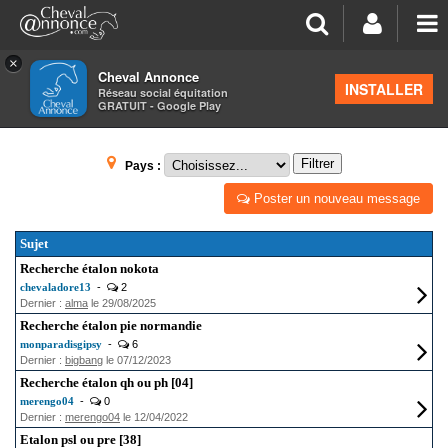
×
Cheval Annonce
Forum
>
Petites annonces
INSTALLER
Réseau social équitation
GRATUIT - Google Play
ÉTALONS - SAILLIES
Filtrer
Pays :
Poster un nouveau message
Sujet
Recherche étalon nokota
chevaladore13
-
2
Dernier :
alma
le 29/08/2025
Recherche étalon pie normandie
monparadisgipsy
-
6
Dernier :
bigbang
le 07/12/2023
Recherche étalon qh ou ph [04]
merengo04
-
0
Dernier :
merengo04
le 12/04/2022
Etalon psl ou pre [38]