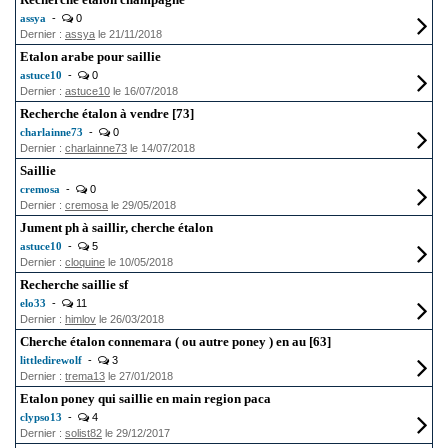
assya
-
0
Dernier :
assya
le 21/11/2018
Etalon arabe pour saillie
astuce10
-
0
Dernier :
astuce10
le 16/07/2018
Recherche étalon à vendre [73]
charlainne73
-
0
Dernier :
charlainne73
le 14/07/2018
Saillie
cremosa
-
0
Dernier :
cremosa
le 29/05/2018
Jument ph à saillir, cherche étalon
astuce10
-
5
Dernier :
cloquine
le 10/05/2018
Recherche saillie sf
elo33
-
11
Dernier :
himlov
le 26/03/2018
Cherche étalon connemara ( ou autre poney ) en au [63]
littledirewolf
-
3
Dernier :
trema13
le 27/01/2018
Etalon poney qui saillie en main region paca
clypso13
-
4
Dernier :
solist82
le 29/12/2017