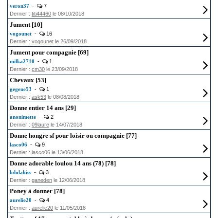
veron37
-
7
Dernier :
titi44460
le 08/10/2018
Jument [10]
vogounet
-
16
Dernier :
vogounet
le 26/09/2018
Jument pour compagnie [69]
milka2710
-
1
Dernier :
cm30
le 23/09/2018
Chevaux [53]
gegene53
-
1
Dernier :
ask53
le 08/08/2018
Donne entier 14 ans [29]
anonimette
-
2
Dernier :
09laure
le 14/07/2018
Donne hongre sf pour loisir ou compagnie [77]
lasco06
-
9
Dernier :
lasco06
le 13/06/2018
Donne adorable loulou 14 ans (78) [78]
lololakiss
-
3
Dernier :
ganeden
le 12/06/2018
Poney à donner [78]
aurelie20
-
4
Dernier :
aurelie20
le 11/05/2018