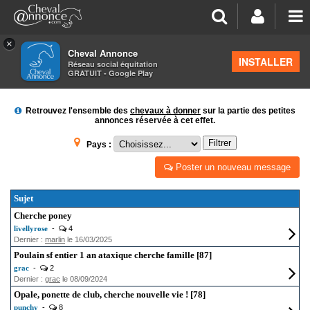
×
Cheval Annonce
Forum
>
Petites annonces
INSTALLER
Réseau social équitation
GRATUIT - Google Play
DONS DE CHEVAUX
Retrouvez l'ensemble des
chevaux à donner
sur la partie des petites
annonces réservée à cet effet.
Filtrer
Pays :
Poster un nouveau message
Sujet
Cherche poney
livellyrose
-
4
Dernier :
marlin
le 16/03/2025
Poulain sf entier 1 an ataxique cherche famille [87]
grac
-
2
Dernier :
grac
le 08/09/2024
Opale, ponette de club, cherche nouvelle vie ! [78]
punchy
-
8