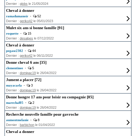
Dernier :
globs
le 21/05/2024
Cheval à donner
ramadumanoir
-
52
Dernier :
geriko42
le 05/01/2023
Mulet six ans si bonne famille [91]
roquette
-
15
Dernier :
desalpes
le 07/12/2022
Cheval à donner
pegase2302
-
44
Dernier :
geriko42
le 06/11/2022
Donne cheval 6 ans [35]
clementinee
-
5
Dernier :
domipac19
le 26/04/2022
Jument a placer [72]
mayacarla
-
3
Dernier :
domipac19
le 26/04/2022
Donne hongre 17 ans pour loisir ou compagnie [05]
marechal05
-
2
Dernier :
domipac19
le 26/04/2022
Recherche nouvelle famille pour gavroche
aumontmelanie
-
8
Dernier :
barbichon
le 01/04/2022
Cheval a donner