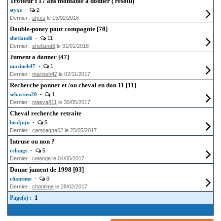
Trotteur f 17 ans montable à donner ( résolu)
styxs
-
2
Dernier :
styxs
le 15/02/2018
Double-poney pour compagnie [78]
shetland6
-
11
Dernier :
shetland6
le 31/01/2018
Jument a donner [47]
marineh47
-
1
Dernier :
marineh47
le 02/11/2017
Recherche ponner et /ou cheval en don 11 [11]
sebastien20
-
1
Dernier :
maeva811
le 30/05/2017
Cheval recherche retraite
healjuju
-
5
Dernier :
campagne62
le 25/05/2017
Intruse ou non ?
celange
-
5
Dernier :
celange
le 04/05/2017
Donne jument de 1998 [03]
chantime
-
0
Dernier :
chantime
le 28/02/2017
1
Page(s) :