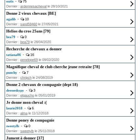
outis
-
75
Dernier :
ardennesacheval
le 28/10/2021
Donne 2 vieux chevaux [BE]
agalib
-
10
Dernier :
sand59460
le 27/05/2021
Helios du cros 25ans [79]
bea79
-
0
Dernier :
bea79
le 28/04/2020
Recherche de chevaux a donner
tatiana86
-
16
Dernier :
penelope69
le 09/02/2020
Magnifique cheval de club cherche jeune retraite [78]
punchy
-
7
Dernier :
chripch
le 24/08/2019
Donne 2 chevaux de compagnie (dept 18)
deesseskypy
-
3
Dernier :
elgaucho
le 05/01/2019
Je donne mon cheval :(
laurie2018
-
6
Dernier :
alma
le 11/12/2018
Donne poney de compagnie
sweetylb
-
0
Dernier :
sweetylb
le 25/11/2018
Jument à donner [37]