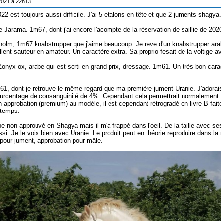
/2021 à 22h13
2 est toujours aussi difficile. J'ai 5 etalons en tête et que 2 juments shagya.
 Jarama. 1m67, dont j'ai encore l'acompte de la réservation de saillie de 2020
holm, 1m67 knabstrupper que j'aime beaucoup. Je reve d'un knabstrupper ara
llent sauteur en amateur. Un caractère extra. Sa proprio fesait de la voltige a
 Zonyx ox, arabe qui est sorti en grand prix, dressage. 1m61. Un très bon carac
61, dont je retrouve le même regard que ma première jument Uranie. J'adorais
urcentage de consanguinité de 4%. Cependant cela permettrait normalement d 
n approbation (premium) au modèle, il est cependant rétrogradé en livre B fait
 temps.
e non approuvé en Shagya mais il m'a frappé dans l'oeil. De la taille avec ses
ussi. Je le vois bien avec Uranie. Le produit peut en théorie reproduire dans l
 pour jument, approbation pour mâle.