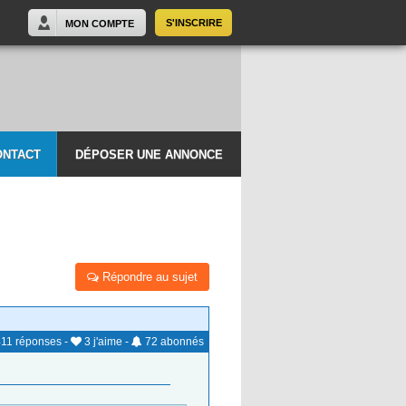
S'INSCRIRE
MON COMPTE
ONTACT
DÉPOSER UNE ANNONCE
Répondre au sujet
11
réponses
-
3
j'aime
-
72
abonnés