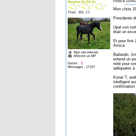
Posté le 11/09
Membre ELITE Or
Mon choix 202
Trust : 301 (
?
)
Presidente de
Upal von nor
était un exce
Et pour finir
Amica.
Mon site internet
Bailando, 1m
M'écrire un MP
entend un po
Genre :
noté pour so
Messages : 17107
adéquates à
Kunar T, arab
intelligent a
confirmation