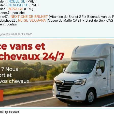
eden :
NOBLE GE
(PRE)
eden :
NEVOSO GE
(PRE)
eden :
NOVA GE
(PRE)
one47 : pouliche
one47 :
NEXT ONE DE BRUNET
(Vitamine de Brunet SF x Eldorado van de 
sdorphee31 :
NEIGE SEQUANA
(Alysée de Maffé CAST x Bizet de Seix CAS
en : poulain
rphee31 le 08-01-2025 à 16h55
 (N) ça pousse !