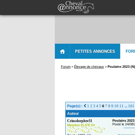
PETITES ANNONCES
FOR
Forum
>
Élevage de chevaux
>
Poulains 2023 (N
1
2
3
4
5
6
7
8
9
10
11
161
Page(s) :
...
Auteur
Crinsdorphee31
Poulains 2023
Posté le 24/08
Membre ELITE Or