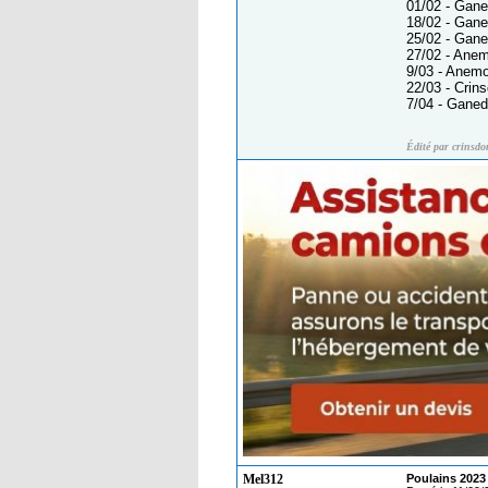
01/02 - Gan
18/02 - Gan
25/02 - Gan
27/02 - Anem
9/03 - Anem
22/03 - Crin
7/04 - Ganed
Édité par crinsdo
Mel312
Poulains 2023