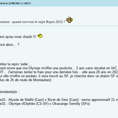
écrit le 22/08/2021 à 12h17:
uestion : quand ouvr-ton le sujet Repro 2022 ?
est qu'au mois d'août !!!
ncé alors... ?
êter la repro 'selle'...
ment envie que ma Olympe m'offre une pouliche... 2 ans sans résultat en IAC...
... J'aimerais tenter le frais pour une dernière fois... elle aura 20 ans en 202
r elle m'offre un poulain, il sera inscrit au SF, je cherche donc un étalon S
lus de 2h de route de Montauban)
tendant(e)s :
ee31 : Alysée de Maffé (Cast) x Bizet de Seix (Cast) : terme approximatif 21 
ee31 : Olympe d'Orphée (CS-SF) x Okavango Semilly (SFo)