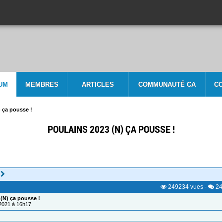
UM
MEMBRES
ARTICLES
COMMUNAUTÉ CA
C
) ça pousse !
POULAINS 2023 (N) ÇA POUSSE !
249234
vues
-
24
 (N) ça pousse !
/2021 à 16h17