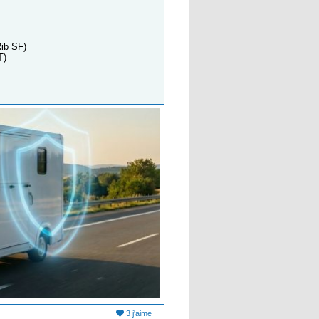
Rib SF)
T)
3 j'aime