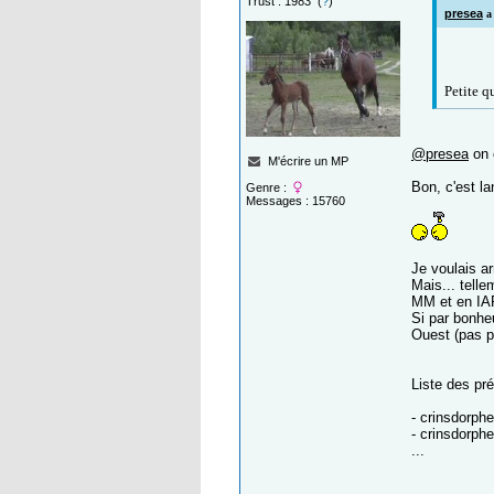
Trust : 1983 (
?
)
presea
a 
Petite q
@presea
on 
M'écrire un MP
Bon, c'est la
Genre :
Messages : 15760
Je voulais arr
Mais... telle
MM et en IART
Si par bonheu
Ouest (pas p
Liste des pré
- crinsdorph
- crinsdorph
...