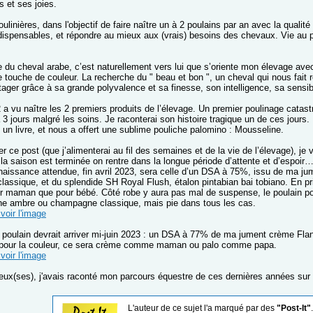
és et ses joies.
oulinières, dans l'objectif de faire naître un à 2 poulains par an avec la qualité
ispensables, et répondre au mieux aux (vrais) besoins des chevaux. Vie au pr
 du cheval arabe, c’est naturellement vers lui que s’oriente mon élevage av
touche de couleur. La recherche du " beau et bon ", un cheval qui nous fait r
tager grâce à sa grande polyvalence et sa finesse, son intelligence, sa sensib
 a vu naître les 2 premiers produits de l’élevage. Un premier poulinage catas
à 3 jours malgré les soins. Je raconterai son histoire tragique un de ces jours
n livre, et nous a offert une sublime pouliche palomino : Mousseline.
r ce post (que j’alimenterai au fil des semaines et de la vie de l’élevage), je
la saison est terminée on rentre dans la longue période d’attente et d’espoir
naissance attendue, fin avril 2023, sera celle d’un DSA à 75%, issu de ma jum
assique, et du splendide SH Royal Flush, étalon pintabian bai tobiano. En pri
ur maman que pour bébé. Côté robe y aura pas mal de suspense, le poulain po
e ambre ou champagne classique, mais pie dans tous les cas.
voir l'image
poulain devrait arriver mi-juin 2023 : un DSA à 77% de ma jument crème Flanel
e pour la couleur, ce sera crème comme maman ou palo comme papa.
voir l'image
ieux(ses), j'avais raconté mon parcours équestre de ces dernières années sur l
L'auteur de ce sujet l'a marqué par des
"Post-It"
.