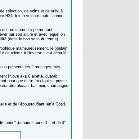
 de sélection, de soins et de suivi à
é H24, foin à volonté toute l’année
ec des croisements permettant
êver par son allure et avec lequel on
ilité (dans le bon sens du terme).
trophique malheureusement, le poulain
. Le deuxième à l’inverse s’est déroulé
 vous présente les 2 mariages faits
…
ent Inlove aka Clairette, quarab
ant pour que cette fois tout se passe
urra être alezan, bai, noir, champagne
le et de l’époustouflant Ien’a Coari.
e topic " Jamais 2 sans 3... et de 4"