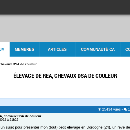
UM
MEMBRES
ARTICLES
COMMUNAUTÉ CA
C
 chevaux DSA de couleur
ÉLEVAGE DE REA, CHEVAUX DSA DE COULEUR
25434
vues
-
1
A, chevaux DSA de couleur
/2022 à 21h22
 un sujet pour présenter mon (tout) petit élevage en Dordogne (24), un rêve de