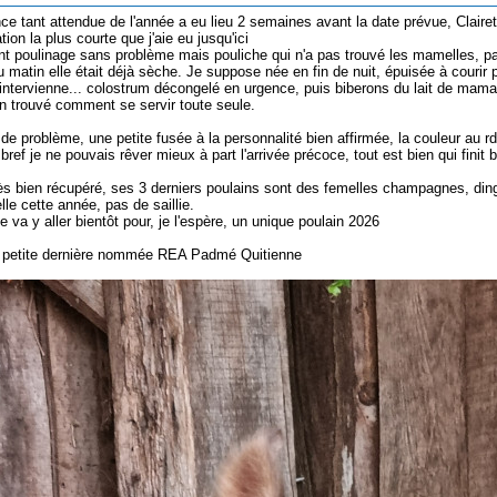
ce tant attendue de l'année a eu lieu 2 semaines avant la date prévue, Clairet
tion la plus courte que j'aie eu jusqu'ici
 poulinage sans problème mais pouliche qui n'a pas trouvé les mamelles, pas 
u matin elle était déjà sèche. Je suppose née en fin de nuit, épuisée à courir p
intervienne... colostrum décongelé en urgence, puis biberons du lait de maman
in trouvé comment se servir toute seule.
de problème, une petite fusée à la personnalité bien affirmée, la couleur au r
bref je ne pouvais rêver mieux à part l'arrivée précoce, tout est bien qui finit b
très bien récupéré, ses 3 derniers poulains sont des femelles champagnes, din
le cette année, pas de saillie.
e va y aller bientôt pour, je l'espère, un unique poulain 2026
a petite dernière nommée REA Padmé Quitienne