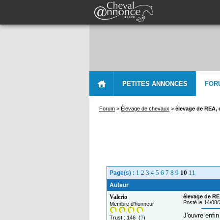
PETITES ANNONCES
FOR
Forum
>
Élevage de chevaux
>
élevage de REA,
1
2
3
4
5
6
7
8
9
10
11
Page(s) :
Auteur
Valerio
élevage de RE
Posté le 14/08
Membre d'honneur
J'ouvre enfin
Trust : 146 (
?
)