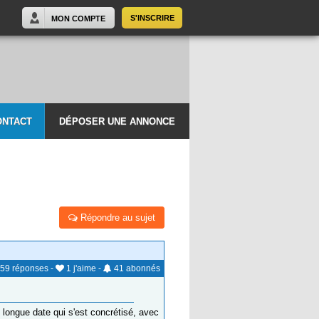
S'INSCRIRE
MON COMPTE
ONTACT
DÉPOSER UNE ANNONCE
Répondre au sujet
59
réponses
-
1
j'aime
-
41
abonnés
 longue date qui s'est concrétisé, avec