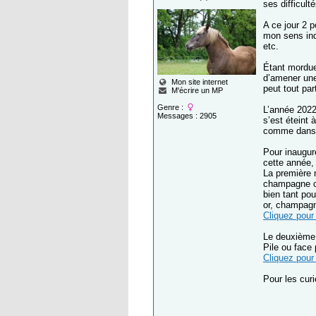
ses difficult
A ce jour 2 p
mon sens ind
etc.
Étant mordue
d’amener une 
Mon site internet
peut tout par
M'écrire un MP
Genre :
L’année 2022
Messages : 2905
s’est éteint 
comme dans u
Pour inaugure
cette année, 
La première 
champagne cl
bien tant po
or, champagn
Cliquez pour 
Le deuxième 
Pile ou fac
Cliquez pour 
Pour les cur