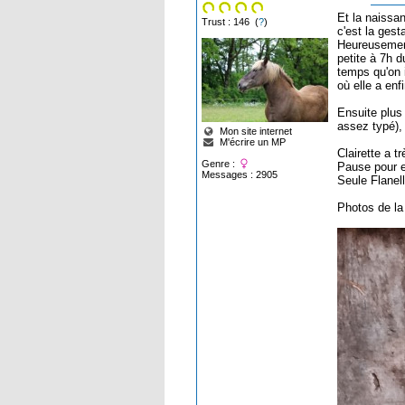
Et la naissan
Trust : 146 (
?
)
c'est la gesta
Heureusement
petite à 7h d
temps qu'on 
où elle a enf
Ensuite plus 
assez typé), 
Mon site internet
M'écrire un MP
Clairette a 
Genre :
Pause pour el
Messages : 2905
Seule Flanell
Photos de l