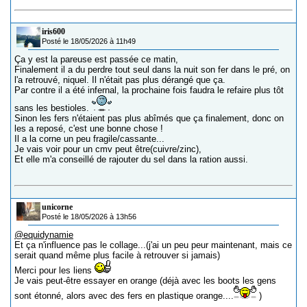
iris600
Posté le 18/05/2026 à 11h49
Ça y est la pareuse est passée ce matin,
Finalement il a du perdre tout seul dans la nuit son fer dans le pré, on
l'a retrouvé, niquel. Il n'était pas plus dérangé que ça.
Par contre il a été infernal, la prochaine fois faudra le refaire plus tôt
sans les bestioles.
Sinon les fers n'étaient pas plus abîmés que ça finalement, donc on
les a reposé, c'est une bonne chose !
Il a la corne un peu fragile/cassante...
Je vais voir pour un cmv peut être(cuivre/zinc),
Et elle m'a conseillé de rajouter du sel dans la ration aussi.
unicorne
Posté le 18/05/2026 à 13h56
@equidynamie
Et ça n'influence pas le collage...(j'ai un peu peur maintenant, mais ce
serait quand même plus facile à retrouver si jamais)
Merci pour les liens
Je vais peut-être essayer en orange (déjà avec les boots les gens
sont étonné, alors avec des fers en plastique orange....
)