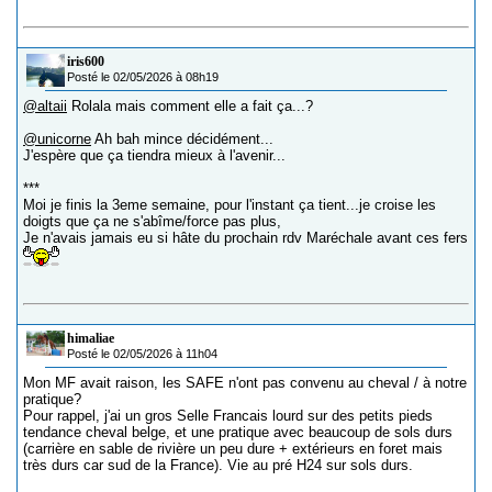
iris600
Posté le 02/05/2026 à 08h19
@altaii
Rolala mais comment elle a fait ça...?
@unicorne
Ah bah mince décidément...
J'espère que ça tiendra mieux à l'avenir...
***
Moi je finis la 3eme semaine, pour l'instant ça tient...je croise les
doigts que ça ne s'abîme/force pas plus,
Je n'avais jamais eu si hâte du prochain rdv Maréchale avant ces fers
himaliae
Posté le 02/05/2026 à 11h04
Mon MF avait raison, les SAFE n'ont pas convenu au cheval / à notre
pratique?
Pour rappel, j'ai un gros Selle Francais lourd sur des petits pieds
tendance cheval belge, et une pratique avec beaucoup de sols durs
(carrière en sable de rivière un peu dure + extérieurs en foret mais
très durs car sud de la France). Vie au pré H24 sur sols durs.