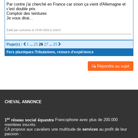
Par contre j'ai cherché en France car sinon ça vient d'Allemagne et
c'est double prix
Comptoir des teintures
Je vous dirai...
Édité par unicorne le 19-05-2026 à 21h53
1
25
26
27
35
Page(s) :
...
...
Fers plastiques:Tribulations, retours d'expérience
Répondre au sujet
CHEVAL ANNONCE
er
1
réseau social équestre
Francophone avec plus de 200.000
membres inscrits.
CA propose aux cavaliers une multitude de
services
au profit de leur
passion :