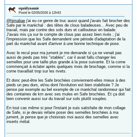
equidynamie
Posté le 02/05/2026 à 12h43
@himaliae
j'ai eu ce genre de truc aussi quand j'avais fait brocher des
Safe par le maréchal : des têtes de clous baladeuses... Avec peu de
travail, mais par contre des sols durs et caillouteux en balade.
J'avais mis ça sur le compte de clous pas assez bien rivés ; j'ai
l'impression que les Safe demandent une période d'adaptation de la
part du maréchal avant d'arriver à une bonne technique de pose.
Avec le recul pour ma jument je me demande si ça ne venait pas
aussi de pieds pas très "stables", car il avait fallu changer les
semelles pour une taille plus grande à la pose suivante. Et la corne
commençait à éclater après quelques mois de brochage, comme si la
corne travaillait trop sur les rivets.
Et donc peut-être les Safe brochées conviennent-elles mieux à des
pieds un peu durs, et/ou dont l'évolution est bien stabilisée ? Je
pense par exemple au bel exemple de ce maréchal randonneur qui fait
des centaines de km avec ses mules en Safe brochées. Et ça doit
bien convenir aussi sur du travail sur sols plutôt souples.
En tout cas même si pour l'instant je suis satisfaite de mon collage
de Safe, si je devais refaire poser des semelles brochées à ma
jument, je pense que je choisirais moi aussi des semelles avec
inserts métal.