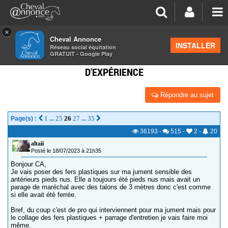
×
Cheval Annonce
Forum
>
La santé - les soins
INSTALLER
Réseau social équitation
GRATUIT - Google Play
FERS PLASTIQUES:TRIBULATIONS, RETOURS
D'EXPÉRIENCE
Répondre au sujet
1
25
26
27
35
Page(s) :
...
...
36193
-
515
-
2
-
20
altaii
Posté le 18/07/2023 à 21h35
Bonjour CA,
Je vais poser des fers plastiques sur ma jument sensible des
antérieurs pieds nus. Elle a toujours été pieds nus mais avait un
parage de maréchal avec des talons de 3 mètres donc c'est comme
si elle avait été ferrée.
Bref, du coup c'est de pro qui interviennent pour ma jument mais pour
le collage des fers plastiques + parrage d'entretien je vais faire moi
même.