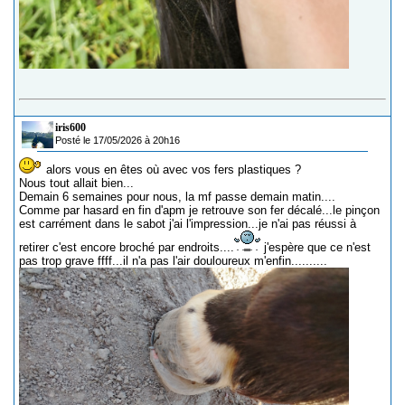
iris600
Posté le 17/05/2026 à 20h16
alors vous en êtes où avec vos fers plastiques ?
Nous tout allait bien...
Demain 6 semaines pour nous, la mf passe demain matin....
Comme par hasard en fin d'apm je retrouve son fer décalé...le pinçon
est carrément dans le sabot j'ai l'impression...je n'ai pas réussi à
retirer c'est encore broché par endroits....
j'espère que ce n'est
pas trop grave ffff...il n'a pas l'air douloureux m'enfin..........