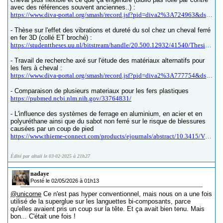
avec des références souvent anciennes..) :
https://www.diva-portal.org/smash/record.jsf?pid=diva2%3A724963&dswid=-2753
- Thèse sur l'effet des vibrations et dureté du sol chez un cheval ferré
en fer 3D (collé ET broché) :
https://studenttheses.uu.nl/bitstream/handle/20.500.12932/41540/Thesis%20Solvor%20N%20Malmei%20final.pdf?sequence=1
- Travail de recherche axé sur l'étude des matériaux alternatifs pour
les fers à cheval :
https://www.diva-portal.org/smash/record.jsf?pid=diva2%3A777754&dswid=-1886
- Comparaison de plusieurs materiaux pour les fers plastiques
https://pubmed.ncbi.nlm.nih.gov/33764831/
- L'influence des systèmes de ferrage en aluminium, en acier et en
polyuréthane ainsi que du sabot non ferré sur le risque de blessures
causées par un coup de pied
https://www.thieme-connect.com/products/ejournals/abstract/10.3415/VCOT-17-01-0003
Édité par altaii le 03-02-2025 à 21h27
nadaye
Posté le 02/05/2026 à 01h13
@unicorne
Ce n'est pas hyper conventionnel, mais nous on a une fois
utilisé de la superglue sur les languettes bi-composants, parce
qu'elles avaient pris un coup sur la tête. Et ça avait bien tenu. Mais
bon... C'était une fois !