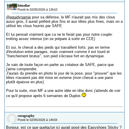
himaliae
Posté le 02/05/2026 à 13h10
@equidynamie
pour sa défense, le MF n'aurait pas mis des clous
aussi gros, il aurait préféré plus fins et aux têtes plus fines, mais on a
utilisé les clous fournis par SAFE
Et lui pensait vraiment que ca ne le ferait pas pour notre couple:
trotting assez intense (on se prépare à sortir en CCE)
Et oui, le cheval a des pieds qui travaillent forts: pas en terme
d'évolution entre parages, mais vraiment comme il est lourd et
"franchement brutus", son pied s'écrase fort en dynamique.
Je vais de toute façon en parler au créateur de SAFE, parce que
j'aime comprendre.
J'aurais du prendre en photo le jour de la pose, pour "prouver" que les
têtes n'avaient pas été mise en externe (mon cheval a une paroi
plutôt épaisse en plus)
Pour la suite, mon MF a une autre idée en tête donc j'attends de voir
ce qu'il propose après 6 semaines de Duplos
coragraphy
Posté le 02/05/2026 à 14h34
Bonjour, est ce que quelqu'un ici aurait posé des Easyshoes Sticky ?