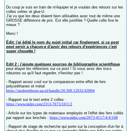
Du coup je suis en train de m'équiper et je voulais des retours sur les
colles vettec et glue-U.
J'ai vu que les deux étaient bien utilisables avec tout de même une
GROSSE différence de prix. Est elle justifiée ? Quelle colle fixe le
mieux ?
Merci !
Édit: j'ai édité le nom du sujet initial car finalement, si ce post
peut servir a chacun-e d'avoir des retours d'expériences c'est
super chouette !
Edit 2 : j'ajoute quelques sources de bibliographie scientifique
pour étayer les réflexions sur ce post ! Si vous avez des trucs
robustes ou qu'il faut regarder, n'hesitez pas !
- Rapport assez cool sur la comparaison entre effet de fers
polyuréthanes et métal
https://studenttheses.uu.nl/handle/20.500.12932/43904
- Rapport sur le test entre 2 colles :
https://www.mdpi.com/2313-7673/10/1/2
- Article sur les types de materiaux employés et l'effet des fers collés
https://www.mdpi.com/2673-4117/4/4/168
par rapport aux brochés :
- Rapport de stage de recherche qui porte sur la conception d'un fer à
cheval plus flexible et ce que ça engendre (biblio pas folle par contre