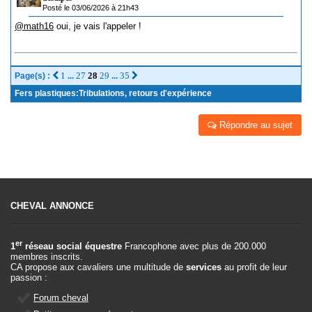
Posté le 03/06/2026 à 21h43
@math16
oui, je vais l'appeler !
1
27
28
29
35
Page(s) :
...
...
Fers plastiques:Tribulations, retours d'expérience
Répondre au sujet
CHEVAL ANNONCE
er
1
réseau social équestre
Francophone avec plus de 200.000
membres inscrits.
CA propose aux cavaliers une multitude de
services
au profit de leur
passion :
Forum cheval