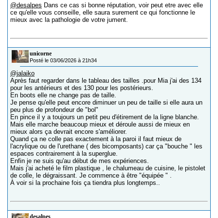
@desalpes
Dans ce cas si bonne réputation, voir peut etre avec elle
ce qu'elle vous conseille, elle saura surement ce qui fonctionne le
mieux avec la pathologie de votre jument.
unicorne
Posté le 03/06/2026 à 21h34
@jalaiko
Après faut regarder dans le tableau des tailles .pour Mia j'ai des 134
pour les antérieurs et des 130 pour les postérieurs.
En boots elle ne change pas de taille.
Je pense qu'elle peut encore diminuer un peu de taille si elle aura un
peu plus de profondeur de "bol"
En pince il y a toujours un petit peu d'étirement de la ligne blanche.
Mais elle marche beaucoup mieux et déroule aussi de mieux en
mieux alors ça devrait encore s'améliorer.
Quand ça ne colle pas exactement à la paroi il faut mieux de
l'acrylique ou de l'urethane ( des bicomposants) car ça "bouche " les
espaces contrairement à la superglue.
Enfin je ne suis qu'au début de mes expériences.
Mais j'ai acheté le film plastique , le chalumeau de cuisine, le pistolet
de colle, le dégraissant. Je commence à être "équipée " .
À voir si la prochaine fois ça tiendra plus longtemps..
desalpes