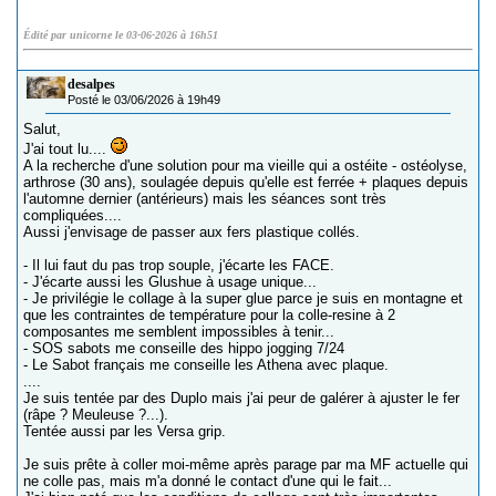
Édité par unicorne le 03-06-2026 à 16h51
desalpes
Posté le 03/06/2026 à 19h49
Salut,
J'ai tout lu....
A la recherche d'une solution pour ma vieille qui a ostéite - ostéolyse,
arthrose (30 ans), soulagée depuis qu'elle est ferrée + plaques depuis
l'automne dernier (antérieurs) mais les séances sont très
compliquées....
Aussi j'envisage de passer aux fers plastique collés.
- Il lui faut du pas trop souple, j'écarte les FACE.
- J'écarte aussi les Glushue à usage unique...
- Je privilégie le collage à la super glue parce je suis en montagne et
que les contraintes de température pour la colle-resine à 2
composantes me semblent impossibles à tenir...
- SOS sabots me conseille des hippo jogging 7/24
- Le Sabot français me conseille les Athena avec plaque.
....
Je suis tentée par des Duplo mais j'ai peur de galérer à ajuster le fer
(râpe ? Meuleuse ?...).
Tentée aussi par les Versa grip.
Je suis prête à coller moi-même après parage par ma MF actuelle qui
ne colle pas, mais m'a donné le contact d'une qui le fait...