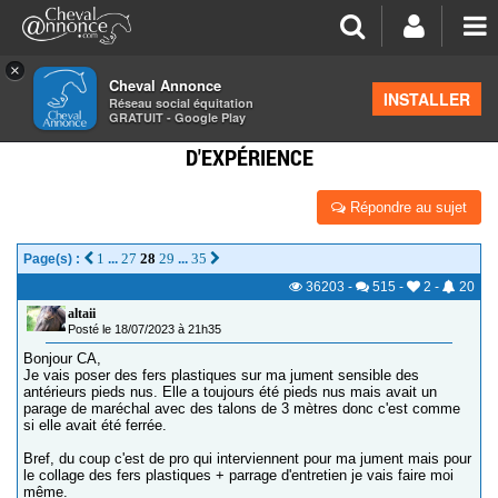
×
Cheval Annonce
Forum
>
La santé - les soins
INSTALLER
Réseau social équitation
GRATUIT - Google Play
FERS PLASTIQUES:TRIBULATIONS, RETOURS
D'EXPÉRIENCE
Répondre au sujet
1
27
28
29
35
Page(s) :
...
...
36203
-
515
-
2
-
20
altaii
Posté le 18/07/2023 à 21h35
Bonjour CA,
Je vais poser des fers plastiques sur ma jument sensible des
antérieurs pieds nus. Elle a toujours été pieds nus mais avait un
parage de maréchal avec des talons de 3 mètres donc c'est comme
si elle avait été ferrée.
Bref, du coup c'est de pro qui interviennent pour ma jument mais pour
le collage des fers plastiques + parrage d'entretien je vais faire moi
même.