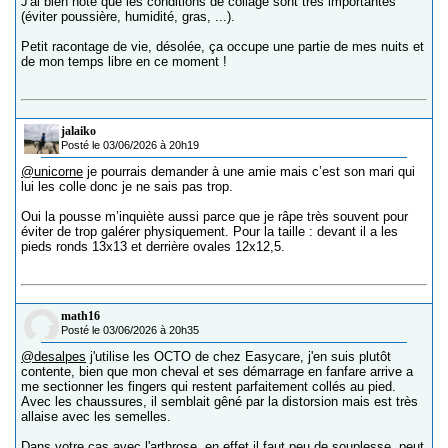
J'ai bien noté que les conditions de collage sont très importantes
(éviter poussière, humidité, gras, ...).
Petit racontage de vie, désolée, ça occupe une partie de mes nuits et
de mon temps libre en ce moment !
jalaiko
Posté le 03/06/2026 à 20h19
@unicorne
je pourrais demander à une amie mais c’est son mari qui
lui les colle donc je ne sais pas trop.
Oui la pousse m’inquiète aussi parce que je râpe très souvent pour
éviter de trop galérer physiquement. Pour la taille : devant il a les
pieds ronds 13x13 et derrière ovales 12x12,5.
math16
Posté le 03/06/2026 à 20h35
@desalpes
j'utilise les OCTO de chez Easycare, j'en suis plutôt
contente, bien que mon cheval et ses démarrage en fanfare arrive a
me sectionner les fingers qui restent parfaitement collés au pied.
Avec les chaussures, il semblait gêné par la distorsion mais est très
allaise avec les semelles.
Dans votre cas avec l'arthrose, en effet il faut peu de souplesse, peut