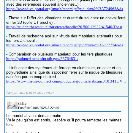
avec des références souvent anciennes..) :
https://www.diva-portal.org/smash/record.jsf?pid=diva2%3A724963&dswid=-2753
- Thèse sur l'effet des vibrations et dureté du sol chez un cheval ferré
en fer 3D (collé ET broché) :
https://studenttheses.uu.nl/bitstream/handle/20.500.12932/41540/Thesis%20Solvor%20N%20Malmei%20final.pdf?sequence=1
- Travail de recherche axé sur l'étude des matériaux alternatifs pour
les fers à cheval :
https://www.diva-portal.org/smash/record.jsf?pid=diva2%3A777754&dswid=-1886
- Comparaison de plusieurs materiaux pour les fers plastiques
https://pubmed.ncbi.nlm.nih.gov/33764831/
- L'influence des systèmes de ferrage en aluminium, en acier et en
polyuréthane ainsi que du sabot non ferré sur le risque de blessures
causées par un coup de pied
https://www.thieme-connect.com/products/ejournals/abstract/10.3415/VCOT-17-01-0003
Édité par altaii le 03-02-2025 à 21h27
shiho
Posté le 01/06/2026 à 22h40
Le maréchal vient demain matin.
Vu le peu qu’on est sortis, j’espère qu’il pourra remettre les mêmes
fers.