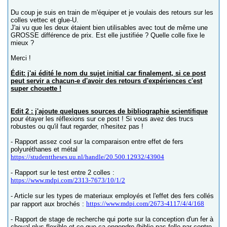
Du coup je suis en train de m'équiper et je voulais des retours sur les
colles vettec et glue-U.
J'ai vu que les deux étaient bien utilisables avec tout de même une
GROSSE différence de prix. Est elle justifiée ? Quelle colle fixe le
mieux ?
Merci !
Édit: j'ai édité le nom du sujet initial car finalement, si ce post
peut servir a chacun-e d'avoir des retours d'expériences c'est
super chouette !
Edit 2 : j'ajoute quelques sources de bibliographie scientifique
pour étayer les réflexions sur ce post ! Si vous avez des trucs
robustes ou qu'il faut regarder, n'hesitez pas !
- Rapport assez cool sur la comparaison entre effet de fers
polyuréthanes et métal
https://studenttheses.uu.nl/handle/20.500.12932/43904
- Rapport sur le test entre 2 colles :
https://www.mdpi.com/2313-7673/10/1/2
- Article sur les types de materiaux employés et l'effet des fers collés
https://www.mdpi.com/2673-4117/4/4/168
par rapport aux brochés :
- Rapport de stage de recherche qui porte sur la conception d'un fer à
cheval plus flexible et ce que ça engendre (biblio pas folle par contre