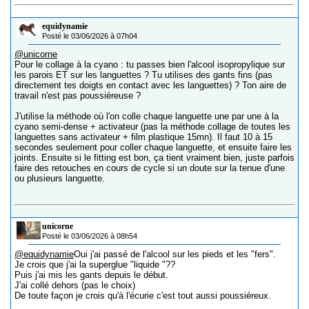
equidynamie
Posté le 03/06/2026 à 07h04
@unicorne
Pour le collage à la cyano : tu passes bien l'alcool isopropylique sur
les parois ET sur les languettes ? Tu utilises des gants fins (pas
directement tes doigts en contact avec les languettes) ? Ton aire de
travail n'est pas poussiéreuse ?
J'utilise la méthode où l'on colle chaque languette une par une à la
cyano semi-dense + activateur (pas la méthode collage de toutes les
languettes sans activateur + film plastique 15mn). Il faut 10 à 15
secondes seulement pour coller chaque languette, et ensuite faire les
joints. Ensuite si le fitting est bon, ça tient vraiment bien, juste parfois
faire des retouches en cours de cycle si un doute sur la tenue d'une
ou plusieurs languette.
unicorne
Posté le 03/06/2026 à 08h54
@equidynamie
Oui j'ai passé de l'alcool sur les pieds et les "fers".
Je crois que j'ai la superglue "liquide "??
Puis j'ai mis les gants depuis le début.
J'ai collé dehors (pas le choix)
De toute façon je crois qu'à l'écurie c'est tout aussi poussiéreux.