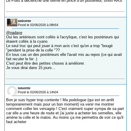
Le Poilu a déclenché une seime en pince d’un postérieur, sinon RAS.
unicorne
Posté le 02/06/2026 à 08h54
@nadaye
Oui les antérieurs sont collés à l'acrylique, c'est les postérieurs qui
étaient collés à la cyano.
Le seul truc qui peut jouer à mon avis c'est qu'on a trop "bougé
"pendant la prise de la colle "??
En tous cas un des postérieurs elle l'avait mis au repos (ce qui avait
fait reculer le fer .)
C'est peut être des petites choses à améliorer.
Je vous dirai dans 15 jours...
totorette
Posté le 02/06/2026 à 14h04
Bon je suis hyper trop contente ! Ma podologue (qui est en arrêt
temporairement mais pour un bon moment) va venir me montrer
comment coller les versagrip ! C'est vraiment super sympa de sa part
car elle a une heure de route et j'ai juste a acheter les semelles, elle
amène la colle et le matos. Au moins ça me permettra de voir ce qu'il
faut acheter