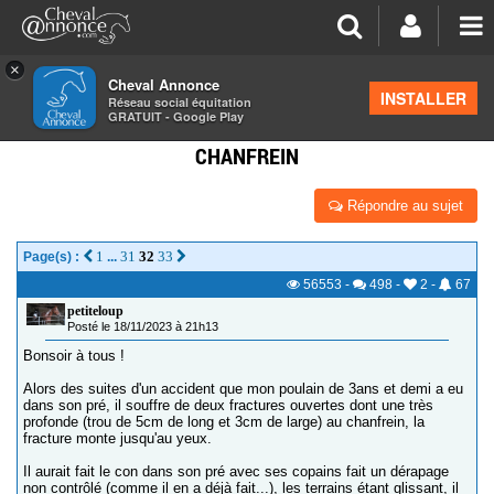
×
Cheval Annonce
Forum
>
La santé - les soins
INSTALLER
Réseau social équitation
GRATUIT - Google Play
HELP TÉMOIGNAGE FRACTURE OUVERTE AU
CHANFREIN
Répondre au sujet
1
31
32
33
Page(s) :
...
56553
-
498
-
2
-
67
petiteloup
Posté le 18/11/2023 à 21h13
Bonsoir à tous !
Alors des suites d'un accident que mon poulain de 3ans et demi a eu
dans son pré, il souffre de deux fractures ouvertes dont une très
profonde (trou de 5cm de long et 3cm de large) au chanfrein, la
fracture monte jusqu'au yeux.
Il aurait fait le con dans son pré avec ses copains fait un dérapage
non contrôlé (comme il en a déjà fait...), les terrains étant glissant, il