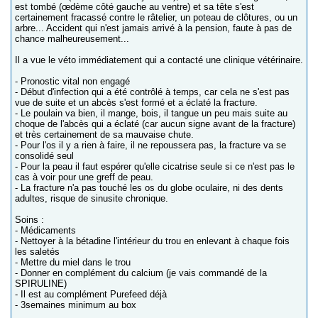
est tombé (œdème côté gauche au ventre) et sa tête s'est
certainement fracassé contre le râtelier, un poteau de clôtures, ou un
arbre... Accident qui n'est jamais arrivé à la pension, faute à pas de
chance malheureusement...
Il a vue le véto immédiatement qui a contacté une clinique vétérinaire.
- Pronostic vital non engagé
- Début d'infection qui a été contrôlé à temps, car cela ne s'est pas
vue de suite et un abcès s'est formé et a éclaté la fracture.
- Le poulain va bien, il mange, bois, il tangue un peu mais suite au
choque de l'abcès qui a éclaté (car aucun signe avant de la fracture)
et très certainement de sa mauvaise chute.
- Pour l'os il y a rien à faire, il ne repoussera pas, la fracture va se
consolidé seul
- Pour la peau il faut espérer qu'elle cicatrise seule si ce n'est pas le
cas à voir pour une greff de peau.
- La fracture n'a pas touché les os du globe oculaire, ni des dents
adultes, risque de sinusite chronique.
Soins :
- Médicaments
- Nettoyer à la bétadine l'intérieur du trou en enlevant à chaque fois
les saletés
- Mettre du miel dans le trou
- Donner en complément du calcium (je vais commandé de la
SPIRULINE)
- Il est au complément Purefeed déjà
- 3semaines minimum au box