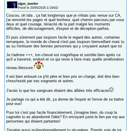
aigue_marine
Posté le 20/05/2025 à 15h02
Coucou, oh lala , ça fait longtemps que je n'étais pas venue sur CA,
j'ai remonté les pages et quel bonheur, quel chemin parcouru par vous
deux et quel courage, ténacité de ta part malgré les moments
difficiles, de découragement, d'espoir et de déception parfois.
Et puis sûrement pas toujours facile le regard des autres, certaines
remarques, le monde du cheval n'est pas toujours bienveillant mais tu
as su t'entourer des bonnes personnes qui y croyaient autant que toi
Je t'admire +++, ton cheval est magnifique et semble bien après ce
qu'il a traversé, enduré et ce qui reste à faire mais quelle amélioration
niveau blessure.
Il est bien entouré ce p'tit père et bien pris en charge, doit être bien
chouchouté par ses soignants et autres.
J'avais lu que les sangsues étaient des alliées très efficaces
Je partage ce qui a été dit, ça donne de l'espoir et l'envie de se battre
pour eux!
Pour toi c'est pas facile financièrement, j'imagine bien, du coup la
cagnotte tu as abandonné l'idée? En envoyant juste le lien par mp aux
personnes qui étaient partantes!
J'espère aussi qu'émotionnellement tu récupères. Prends soin de toi