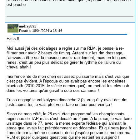
est proche
audreyb95
Posté le 18/04/2024 à 15h16
Hello !!
Moi aussi j'ai des décalages a regler sur ma RLM, je pense la re-
fiilmer pour avoir 2 bases de timing. Autant sur les rlm dressage,
j'arrivais a être sur la musique assez rapidement, mais en longues
renes, c'est un peu plus délicat de gérer le rythme de l'allure du
cheval ahah !
moi l'enceinte de mon chéri est assez puissante mais c'est vrai que
c'est pas évident. A l'époque ou on avait pas encore les enceintes
bluetooth (2010-2015, le siècle dernier quoi), on mettait les clés usb
dans les voitures qu'on garait a coté des carrières !
Tu as engagé le val kalypso dimanche ? j'ai vu qu'il y avait des rlm
juste apres toi, je vais ptet venir faire un tour pour voir ça !
Sinon de mon côté, le 28 avril était programmé les championnats
régionaux de TAP mais c'est décalé au 2 juin. A la place, je vais faire
un stage dans le 77, avec la meme experte fédérale qui animait le
stage que j'avais fait précédemment en décembre. Et qui sera juge à
Lamotte par la même occasion, donc j'espère pouvoir lui montrer ma
RLM et poser quelques questions qui me restent en suspend !