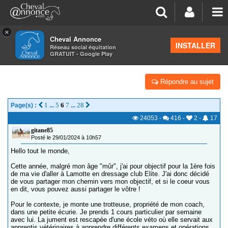
×
Cheval Annonce
Forum
>
Concours cheval
INSTALLER
Réseau social équitation
GRATUIT - Google Play
EN ROUTE VERS LAMOTTE 2024
Répondre au sujet
1
5
6
7
28
Page(s) :
...
...
24053
-
416
-
2
-
17
gitane85
Posté le 29/01/2024 à 10h57
Hello tout le monde,
Cette année, malgré mon âge "mûr", j'ai pour objectif pour la 1ère fois
de ma vie d'aller à Lamotte en dressage club Elite. J'ai donc décidé
de vous partager mon chemin vers mon objectif, et si le coeur vous
en dit, vous pouvez aussi partager le vôtre !
Pour le contexte, je monte une trotteuse, propriété de mon coach,
dans une petite écurie. Je prends 1 cours particulier par semaine
avec lui. La jument est rescapée d'une école véto où elle servait aux
apprentis vétérinaires à apprendre différents examens et opérations.