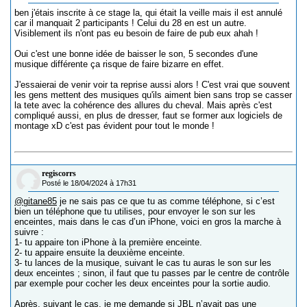
ben j'étais inscrite à ce stage la, qui était la veille mais il est annulé
car il manquait 2 participants ! Celui du 28 en est un autre.
Visiblement ils n'ont pas eu besoin de faire de pub eux ahah !
Oui c'est une bonne idée de baisser le son, 5 secondes d'une
musique différente ça risque de faire bizarre en effet.
J'essaierai de venir voir ta reprise aussi alors ! C'est vrai que souvent
les gens mettent des musiques qu'ils aiment bien sans trop se casser
la tete avec la cohérence des allures du cheval. Mais après c'est
compliqué aussi, en plus de dresser, faut se former aux logiciels de
montage xD c'est pas évident pour tout le monde !
regiscorrs
Posté le 18/04/2024 à 17h31
@gitane85
je ne sais pas ce que tu as comme téléphone, si c’est
bien un téléphone que tu utilises, pour envoyer le son sur les
enceintes, mais dans le cas d’un iPhone, voici en gros la marche à
suivre :
1- tu appaire ton iPhone à la première enceinte.
2- tu appaire ensuite la deuxième enceinte.
3- tu lances de la musique, suivant le cas tu auras le son sur les
deux enceintes ; sinon, il faut que tu passes par le centre de contrôle
par exemple pour cocher les deux enceintes pour la sortie audio.
Après, suivant le cas, je me demande si JBL n’avait pas une