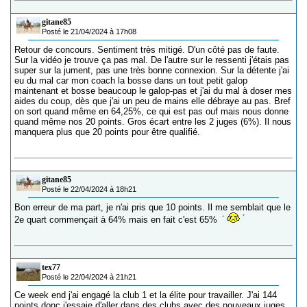
gitane85
Posté le 21/04/2024 à 17h08
Retour de concours. Sentiment très mitigé. D'un côté pas de faute.
Sur la vidéo je trouve ça pas mal. De l'autre sur le ressenti j'étais pas
super sur la jument, pas une très bonne connexion. Sur la détente j'ai
eu du mal car mon coach la bosse dans un tout petit galop
maintenant et bosse beaucoup le galop-pas et j'ai du mal à doser mes
aides du coup, dès que j'ai un peu de mains elle débraye au pas. Bref
on sort quand même en 64,25%, ce qui est pas ouf mais nous donne
quand même nos 20 points. Gros écart entre les 2 juges (6%). Il nous
manquera plus que 20 points pour être qualifié.
gitane85
Posté le 22/04/2024 à 18h21
Bon erreur de ma part, je n'ai pris que 10 points. Il me semblait que le
2e quart commençait à 64% mais en fait c'est 65%
tex77
Posté le 22/04/2024 à 21h21
Ce week end j'ai engagé la club 1 et la élite pour travailler. J'ai 144
points donc j'essaie d'aller dans des clubs avec des nouveaux juges