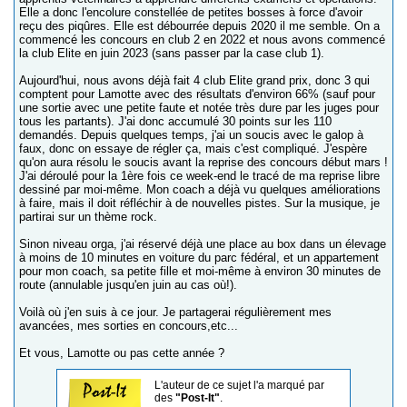
Elle a donc l'encolure constellée de petites bosses à force d'avoir
reçu des piqûres. Elle est débourrée depuis 2020 il me semble. On a
commencé les concours en club 2 en 2022 et nous avons commencé
la club Elite en juin 2023 (sans passer par la case club 1).
Aujourd'hui, nous avons déjà fait 4 club Elite grand prix, donc 3 qui
comptent pour Lamotte avec des résultats d'environ 66% (sauf pour
une sortie avec une petite faute et notée très dure par les juges pour
tous les partants). J'ai donc accumulé 30 points sur les 110
demandés. Depuis quelques temps, j'ai un soucis avec le galop à
faux, donc on essaye de régler ça, mais c'est compliqué. J'espère
qu'on aura résolu le soucis avant la reprise des concours début mars !
J'ai déroulé pour la 1ère fois ce week-end le tracé de ma reprise libre
dessiné par moi-même. Mon coach a déjà vu quelques améliorations
à faire, mais il doit réfléchir à de nouvelles pistes. Sur la musique, je
partirai sur un thème rock.
Sinon niveau orga, j'ai réservé déjà une place au box dans un élevage
à moins de 10 minutes en voiture du parc fédéral, et un appartement
pour mon coach, sa petite fille et moi-même à environ 30 minutes de
route (annulable jusqu'en juin au cas où!).
Voilà où j'en suis à ce jour. Je partagerai régulièrement mes
avancées, mes sorties en concours,etc...
Et vous, Lamotte ou pas cette année ?
L'auteur de ce sujet l'a marqué par
des
"Post-It"
.