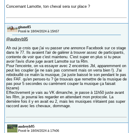
Concernant Lamotte, ton cheval sera sur place ?
gitane85
Posté le 18/04/2024 à 15h57
@audreyb95
Ah oui je crois que j'ai vu passer une annonce Facebook sur ce stage
dans le 77. Ils avaient l'air de galérer à trouver assez de participants,
contente de voir que c'est maintenu. C'est super en plus si tu peux
avoir l'avis d'une juge avant Lamotte sur ta Rlm.
Pour l'enceinte, on va essayer avec 2 enceintes Jbl, apparemment on
peut les coupler (je ne sais pas comment mais on verra bien !). J'ai
rebidouillé ce matin la musique, j'ai juste baissé le son pendant le pas
des FAF. qu'en penses-tu ? (je trouvais que remettre de la musique de
pas pour 5 secondes ou carrément couper la musique ça faisait
bizarre)
Effectivement je vais au VK dimanche, je passe à 11h50 juste avant
les Rlm, je pourrai les regarder en attendant mon protocole. La
dernière fois il y en avait eu 2, mais les musiques n'étaient pas super
raccord avec les chevaux, dommage.
audreyb95
Posté le 18/04/2024 à 17h06