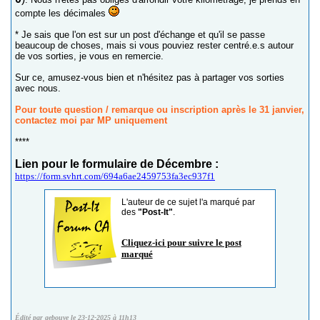
compte les décimales
* Je sais que l'on est sur un post d'échange et qu'il se passe
beaucoup de choses, mais si vous pouviez rester centré.e.s autour
de vos sorties, je vous en remercie.
Sur ce, amusez-vous bien et n'hésitez pas à partager vos sorties
avec nous.
Pour toute question / remarque ou inscription après le 31 janvier,
contactez moi par MP uniquement
****
Lien pour le formulaire de Décembre :
https://form.svhrt.com/694a6ae2459753fa3ec937f1
L'auteur de ce sujet l'a marqué par
des
"Post-It"
.
Cliquez-ici pour suivre le post
marqué
Édité par gebouye le 23-12-2025 à 11h13