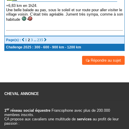
+6,83 km en 1h24.
Une belle balade au pas, sous le soleil et sur route pour aller visiter le
village voisin. C’était très agréable. Jument très sympa, comme à son
habitude
1
2
3
235
Page(s) :
...
Challenge 2025 : 300 - 600 - 900 km - 1200 km
Répondre au sujet
CHEVAL ANNONCE
er
1
réseau social équestre
Francophone avec plus de 200.000
membres inscrits.
CA propose aux cavaliers une multitude de
services
au profit de leur
passion :