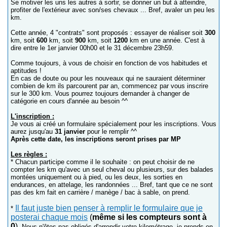
Se motiver les uns les autres à sortir, se donner un but à atteindre,
profiter de l'extérieur avec son/ses chevaux ... Bref, avaler un peu les
km.
Cette année, 4 "contrats" sont proposés : essayer de réaliser soit
300
km, soit
600
km, soit
900
km, soit
1200
km en une année. C'est à
dire entre le 1er janvier 00h00 et le 31 décembre 23h59.
Comme toujours, à vous de choisir en fonction de vos habitudes et
aptitudes !
En cas de doute ou pour les nouveaux qui ne sauraient déterminer
combien de km ils parcourent par an, commencez par vous inscrire
sur le 300 km. Vous pourrez toujours demander à changer de
catégorie en cours d'année au besoin ^^
L'inscription :
Je vous ai créé un formulaire spécialement pour les inscriptions. Vous
aurez jusqu'au
31 janvier
pour le remplir ^^
Après cette date, les inscriptions seront prises par MP
Les règles :
* Chacun participe comme il le souhaite : on peut choisir de ne
compter les km qu'avec un seul cheval ou plusieurs, sur des balades
montées uniquement ou à pied, ou les deux, les sorties en
endurances, en attelage, les randonnées ... Bref, tant que ce ne sont
pas des km fait en carrière / manège / bac à sable, on prend.
Il faut juste bien penser à remplir le formulaire que je
*
posterai chaque mois
(
même si les compteurs sont à
0
)
. Nous n'êtes pas obligés d'arrondir votre kilométrage, je prends en