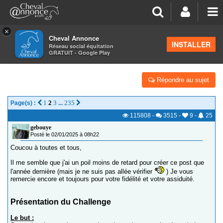
×
Cheval Annonce
Forum
>
Équitation et cavaliers
INSTALLER
Réseau social équitation
GRATUIT - Google Play
CHALLENGE 2025 : 300 - 600 - 900 KM - 1200 KM
Répondre au sujet
1
2
3
235
Page(s) :
...
115808
-
3515
-
9
-
25
gebouye
Posté le 02/01/2025 à 08h22
Coucou à toutes et tous,
Il me semble que j'ai un poil moins de retard pour créer ce post que
l'année dernière (mais je ne suis pas allée vérifier
) Je vous
remercie encore et toujours pour votre fidélité et votre assiduité.
Présentation du Challenge
Le but :