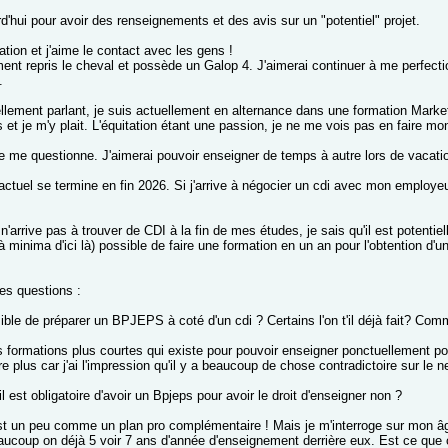
rd'hui pour avoir des renseignements et des avis sur un "potentiel" projet.
tation et j'aime le contact avec les gens !
ement repris le cheval et possède un Galop 4. J'aimerai continuer à me perfec
.
llement parlant, je suis actuellement en alternance dans une formation Mar
s et je m'y plait. L'équitation étant une passion, je ne me vois pas en faire mon
e me questionne. J'aimerai pouvoir enseigner de temps à autre lors de vacatio
ctuel se termine en fin 2026. Si j'arrive à négocier un cdi avec mon employeur,
 n'arrive pas à trouver de CDI à la fin de mes études, je sais qu'il est potentie
à minima d'ici là) possible de faire une formation en un an pour l'obtention d'
es questions :
ssible de préparer un BPJEPS à coté d'un cdi ? Certains l'on t'il déjà fait? C
 des formations plus courtes qui existe pour pouvoir enseigner ponctuellement p
e plus car j'ai l'impression qu'il y a beaucoup de chose contradictoire sur le ne
'il est obligatoire d'avoir un Bpjeps pour avoir le droit d'enseigner non ?
est un peu comme un plan pro complémentaire ! Mais je m'interroge sur mon âge.
ucoup on déjà 5 voir 7 ans d'année d'enseignement derrière eux. Est ce que 