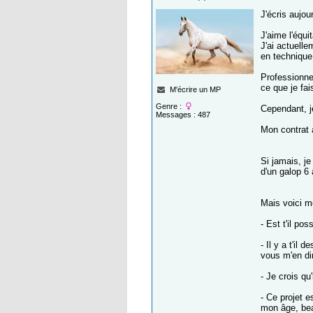
J'écris aujou
J'aime l'équi
J'ai actuell
en technique
Professionne
ce que je fai
M'écrire un MP
Genre :
Cependant, j
Messages : 487
Mon contrat a
Si jamais, je
d'un galop 6 
Mais voici m
- Est t'il po
- Il y a t'il
vous m'en dir
- Je crois qu
- Ce projet 
mon âge, bea