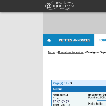
PETITES ANNONCES
FOR
Forum
>
Formations équestres
>
Enseigner l'équi
1
2
3
Page(s) :
Auteur
Nounours33
Enseigner l'éq
Posté le 18/05
Expert
Hello hello !
Trust : 283 (
?
)