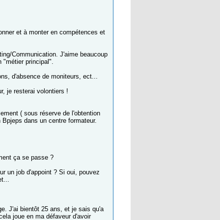
tionner et à monter en compétences et
keting/Communication. J'aime beaucoup
 "métier principal".
ns, d'absence de moniteurs, ect...
 je resterai volontiers !
llement ( sous réserve de l'obtention
un Bpjeps dans un centre formateur.
omment ça se passe ?
our un job d'appoint ? Si oui, pouvez
t...
 J'ai bientôt 25 ans, et je sais qu'a
cela joue en ma défaveur d'avoir