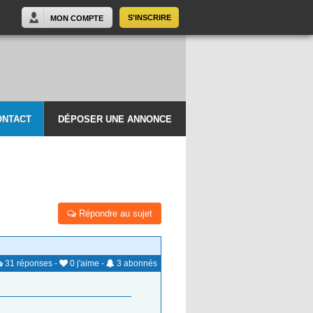
S'INSCRIRE
MON COMPTE
ONTACT
DÉPOSER UNE ANNONCE
Répondre au sujet
31
réponses
-
0
j'aime
-
3
abonnés