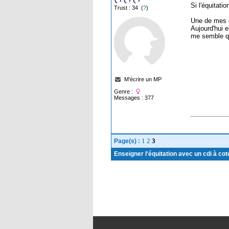
Si l'équitati
Trust : 34 (
?
)
Une de mes co
Aujourd'hui 
me semble qu
M'écrire un MP
Genre :
Messages : 377
1
2
3
Page(s) :
Enseigner l'équitation avec un cdi à cot