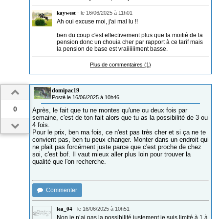
kaywest
-
le 16/06/2025 à 11h01
Ah oui excuse moi, j'ai mal lu !!
ben du coup c'est effectivement plus que la moitié de la
pension donc un chouia cher par rapport à ce tarif mais
la pension de base est vraiiiiiiment basse.
Plus de commentaires (1)
domipac19
Posté le 16/06/2025 à 10h46
0
Après, le fait que tu ne montes qu'une ou deux fois par
semaine, c'est de ton fait alors que tu as la possibilité de 3 ou
4 fois.
Pour le prix, ben ma fois, ce n'est pas très cher et si ça ne te
convient pas, ben tu peux changer. Monter dans un endroit qui
ne plait pas forcément juste parce que c'est proche de chez
soi, c'est bof. Il vaut mieux aller plus loin pour trouver la
qualité que l'on recherche.
Commenter
lea_04
-
le 16/06/2025 à 10h51
Non je n’ai pas la possibilité justement je suis limité à 1 à