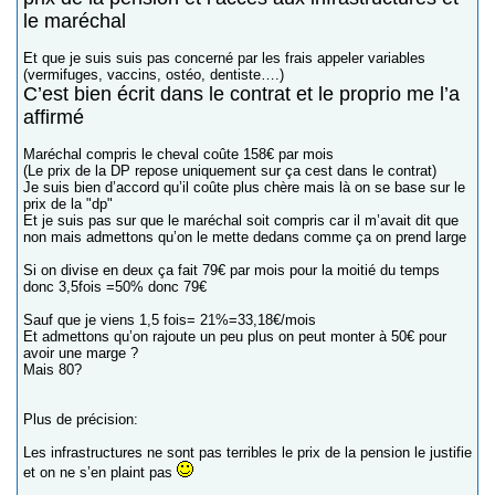
le maréchal
Et que je suis suis pas concerné par les frais appeler variables
(vermifuges, vaccins, ostéo, dentiste….)
C’est bien écrit dans le contrat et le proprio me l’a
affirmé
Maréchal compris le cheval coûte 158€ par mois
(Le prix de la DP repose uniquement sur ça cest dans le contrat)
Je suis bien d’accord qu’il coûte plus chère mais là on se base sur le
prix de la "dp"
Et je suis pas sur que le maréchal soit compris car il m’avait dit que
non mais admettons qu’on le mette dedans comme ça on prend large
Si on divise en deux ça fait 79€ par mois pour la moitié du temps
donc 3,5fois =50% donc 79€
Sauf que je viens 1,5 fois= 21%=33,18€/mois
Et admettons qu’on rajoute un peu plus on peut monter à 50€ pour
avoir une marge ?
Mais 80?
Plus de précision:
Les infrastructures ne sont pas terribles le prix de la pension le justifie
et on ne s’en plaint pas