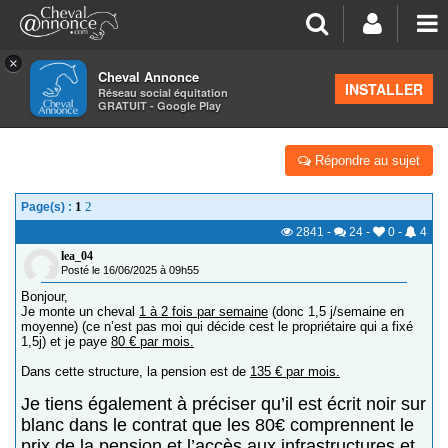
×
Cheval Annonce
Forum
>
Avis équestres
INSTALLER
Réseau social équitation
GRATUIT - Google Play
AVIS SUR TARIF “QUART/TIERS-PENSION”
Répondre au sujet
1
2
Page(s) :
2841
-
24
-
0
-
4
lea_04
Posté le 16/06/2025 à 09h55
Bonjour,
Je monte un cheval
1 à 2 fois par semaine
(donc 1,5 j/semaine en
moyenne) (ce n’est pas moi qui décide cest le propriétaire qui a fixé
1,5j) et je paye
80 € par mois.
Dans cette structure, la pension est de
135 € par mois.
Je tiens également à préciser qu’il est écrit noir sur
blanc dans le contrat que les 80€ comprennent le
prix de la pension et l’accès aux infrastructures et