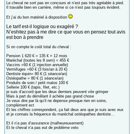
Le cheval ne sort pas en concours et n’est pas très agréable à pied.
Il travaille bien en carrière, même si ce n’est pas toujours évident.
Et j’ai du bon matériel à disposition
Le tarif est-il logique ou exagéré ?
N’eshitez pas à me dire ce que vous en pensez tout avis
est bon à prendre
Si on compte le coût total du cheval :
Pension 1 620 € = 135 € × 12 mois
Maréchal (toutes les 8 sem) = 455 €
Vaccins =60 € (1 injection annuelle)
Vermifuges =60 € (3 fois/an à 20 €)
Dentiste équin= 80 € (1 séance/an)
Ostéopathe = 80 € (1 séance/an)
Produits de soin / petit matos 100 €
Sellerie 100 € (tapis, filet, etc.)
je suis d’accord que les deux derniers peuvent vite grimper
Mais à part du démêlant il achète pas grand chose
Je veux dire par là qu’il ne depense presque rien en soins,
complément ect
Et les chiffres correspondent, ça fait deux ans que je suis avec eux
et je connais la fréquence du maréchal ostéopathes dentiste…
Et il n’a pas d’assurance (malheureusement)
Et le cheval n’a pas eut de problème veto