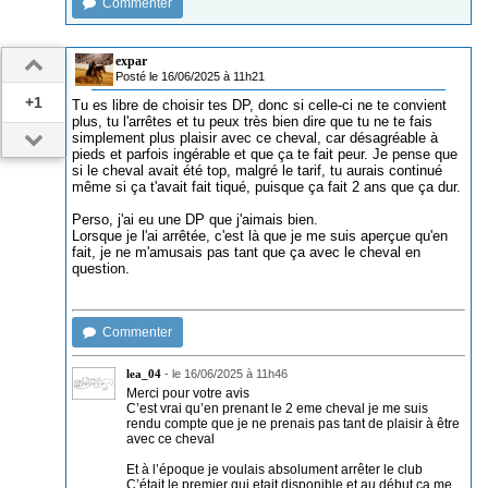
Commenter
expar
Posté le 16/06/2025 à 11h21
+1
Tu es libre de choisir tes DP, donc si celle-ci ne te convient
plus, tu l'arrêtes et tu peux très bien dire que tu ne te fais
simplement plus plaisir avec ce cheval, car désagréable à
pieds et parfois ingérable et que ça te fait peur. Je pense que
si le cheval avait été top, malgré le tarif, tu aurais continué
même si ça t'avait fait tiqué, puisque ça fait 2 ans que ça dur.
Perso, j'ai eu une DP que j'aimais bien.
Lorsque je l'ai arrêtée, c'est là que je me suis aperçue qu'en
fait, je ne m'amusais pas tant que ça avec le cheval en
question.
Commenter
lea_04
-
le 16/06/2025 à 11h46
Merci pour votre avis
C’est vrai qu’en prenant le 2 eme cheval je me suis
rendu compte que je ne prenais pas tant de plaisir à être
avec ce cheval
Et à l’époque je voulais absolument arrêter le club
C’était le premier qui etait disponible et au début ça me