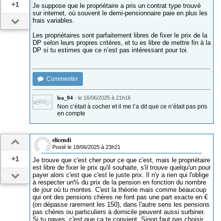
+1
Je suppose que le propriétaire a pris un contrat type trouvé
sur internet, où souvent le demi-pensionnaire paie en plus les
frais variables.
Les propriétaires sont parfaitement libres de fixer le prix de la
DP selon leurs propres critères, et tu es libre de mettre fin à la
DP si tu estimes que ce n’est pas intéressant pour toi.
Commenter
lea_04
-
le 16/06/2025 à 21h16
Non c’était à cocher et il me l’a dit que ce n’était pas pris
en compte
elicendi
Posté le 18/06/2025 à 23h21
+1
Je trouve que c'est cher pour ce que c'est, mais le propriétaire
est libre de fixer le prix qu'il souhaite, s'il trouve quelqu'un pour
payer alors c'est que c'est le juste prix. Il n'y a rien qui l'oblige
à respecter un% du prix de la pension en fonction du nombre
de jour où tu montes. C'est la théorie mais comme beaucoup
qui ont des pensions chères ne font pas une part exacte en €
(on dépasse rarement les 150), dans l'autre sens les pensions
pas chères ou particuliers à domicile peuvent aussi surbiner.
Si tu payes, c'est que ça te convient. Sinon faut pas choisir