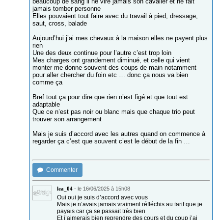
beaucoup de sang il ne vire jamais son cavalier et ne fait
jamais tomber personne
Elles pouvaient tout faire avec du travail à pied, dressage,
saut, cross, balade
Aujourd’hui j’ai mes chevaux à la maison elles ne payent plus
rien
Une des deux continue pour l’autre c’est trop loin
Mes charges ont grandement diminué, et celle qui vient
monter me donne souvent des coups de main notamment
pour aller chercher du foin etc … donc ça nous va bien
comme ça
Bref tout ça pour dire que rien n’est figé et que tout est
adaptable
Que ce n’est pas noir ou blanc mais que chaque trio peut
trouver son arrangement
Mais je suis d’accord avec les autres quand on commence à
regarder ça c’est que souvent c’est le début de la fin …
Commenter
lea_04
-
le 16/06/2025 à 15h08
Oui oui je suis d’accord avec vous
Mais je n’avais jamais vraiment réfléchis au tarif que je
payais car ça se passait très bien
Et j’aimerais bien reprendre des cours et du coup j’ai