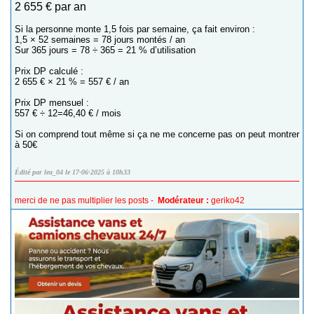
2 655 € par an
Si la personne monte 1,5 fois par semaine, ça fait environ :
1,5 × 52 semaines = 78 jours montés / an
Sur 365 jours = 78 ÷ 365 = 21 % d’utilisation
Prix DP calculé :
2 655 € × 21 % = 557 € / an
Prix DP mensuel :
557 € ÷ 12=46,40 € / mois
Si on comprend tout même si ça ne me concerne pas on peut montrer
à 50€
Édité par lea_04 le 17-06-2025 à 10h33
merci de ne pas multiplier les posts -
Modérateur :
geriko42