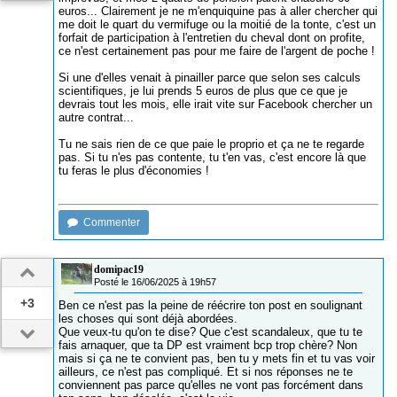
euros... Clairement je ne m'enquiquine pas à aller chercher qui
me doit le quart du vermifuge ou la moitié de la tonte, c'est un
forfait de participation à l'entretien du cheval dont on profite,
ce n'est certainement pas pour me faire de l'argent de poche !
Si une d'elles venait à pinailler parce que selon ses calculs
scientifiques, je lui prends 5 euros de plus que ce que je
devrais tout les mois, elle irait vite sur Facebook chercher un
autre contrat...
Tu ne sais rien de ce que paie le proprio et ça ne te regarde
pas. Si tu n'es pas contente, tu t'en vas, c'est encore là que
tu feras le plus d'économies !
Commenter
domipac19
Posté le 16/06/2025 à 19h57
+3
Ben ce n'est pas la peine de réécrire ton post en soulignant
les choses qui sont déjà abordées.
Que veux-tu qu'on te dise? Que c'est scandaleux, que tu te
fais arnaquer, que ta DP est vraiment bcp trop chère? Non
mais si ça ne te convient pas, ben tu y mets fin et tu vas voir
ailleurs, ce n'est pas compliqué. Et si nos réponses ne te
conviennent pas parce qu'elles ne vont pas forcément dans