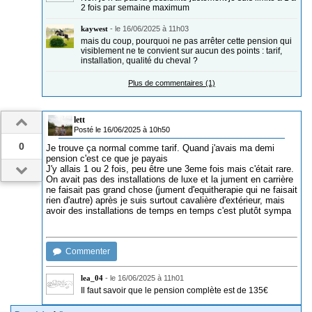
2 fois par semaine maximum
kaywest
-
le 16/06/2025 à 11h03
mais du coup, pourquoi ne pas arrêter cette pension qui
visiblement ne te convient sur aucun des points : tarif,
installation, qualité du cheval ?
Plus de commentaires (1)
lett
Posté le 16/06/2025 à 10h50
0
Je trouve ça normal comme tarif. Quand j'avais ma demi
pension c'est ce que je payais
J'y allais 1 ou 2 fois, peu être une 3eme fois mais c'était rare.
On avait pas des installations de luxe et la jument en carrière
ne faisait pas grand chose (jument d'equitherapie qui ne faisait
rien d'autre) après je suis surtout cavalière d'extérieur, mais
avoir des installations de temps en temps c'est plutôt sympa
Commenter
lea_04
-
le 16/06/2025 à 11h01
Il faut savoir que le pension complète est de 135€