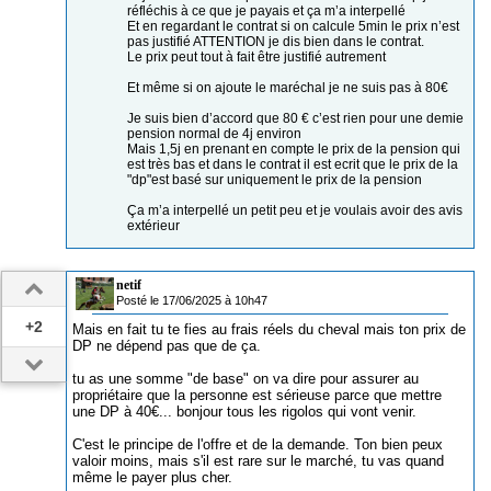
réfléchis à ce que je payais et ça m’a interpellé
Et en regardant le contrat si on calcule 5min le prix n’est
pas justifié ATTENTION je dis bien dans le contrat.
Le prix peut tout à fait être justifié autrement
Et même si on ajoute le maréchal je ne suis pas à 80€
Je suis bien d’accord que 80 € c’est rien pour une demie
pension normal de 4j environ
Mais 1,5j en prenant en compte le prix de la pension qui
est très bas et dans le contrat il est ecrit que le prix de la
"dp"est basé sur uniquement le prix de la pension
Ça m’a interpellé un petit peu et je voulais avoir des avis
extérieur
netif
Posté le 17/06/2025 à 10h47
+2
Mais en fait tu te fies au frais réels du cheval mais ton prix de
DP ne dépend pas que de ça.
tu as une somme "de base" on va dire pour assurer au
propriétaire que la personne est sérieuse parce que mettre
une DP à 40€... bonjour tous les rigolos qui vont venir.
C'est le principe de l'offre et de la demande. Ton bien peux
valoir moins, mais s'il est rare sur le marché, tu vas quand
même le payer plus cher.