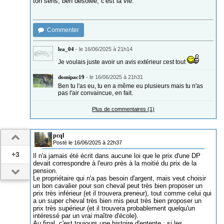
ton sens, ben désolée, c'est la vie.
Commenter
lea_04
-
le 16/06/2025 à 21h14
Je voulais juste avoir un avis extérieur cest tout
domipac19
-
le 16/06/2025 à 21h31
Ben tu l'as eu, tu en a même eu plusieurs mais tu n'as
pas l'air convaincue, en fait.
Plus de commentaires (1)
pcql
Posté le 16/06/2025 à 22h37
+3
Il n'a jamais été écrit dans aucune loi que le prix d'une DP
devait correspondre à l'euro près à la moitié du prix de la
pension.
Le propriétaire qui n'a pas besoin d'argent, mais veut choisir
un bon cavalier pour son cheval peut très bien proposer un
prix très inférieur (et il trouvera preneur), tout comme celui qui
a un super cheval très bien mis peut très bien proposer un
prix très supérieur (et il trouvera probablement quelqu'un
intéressé par un vrai maître d'école).
Au final, c'est toujours une histoire d'entente : si les