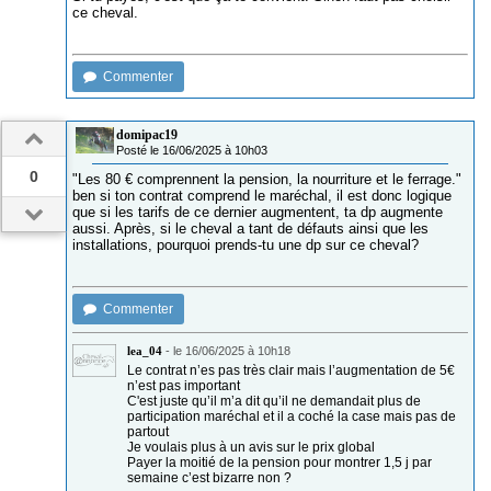
ce cheval.
Commenter
domipac19
Posté le 16/06/2025 à 10h03
0
"Les 80 € comprennent la pension, la nourriture et le ferrage."
ben si ton contrat comprend le maréchal, il est donc logique
que si les tarifs de ce dernier augmentent, ta dp augmente
aussi. Après, si le cheval a tant de défauts ainsi que les
installations, pourquoi prends-tu une dp sur ce cheval?
Commenter
lea_04
-
le 16/06/2025 à 10h18
Le contrat n’es pas très clair mais l’augmentation de 5€
n’est pas important
C'est juste qu’il m’a dit qu’il ne demandait plus de
participation maréchal et il a coché la case mais pas de
partout
Je voulais plus à un avis sur le prix global
Payer la moitié de la pension pour montrer 1,5 j par
semaine c’est bizarre non ?