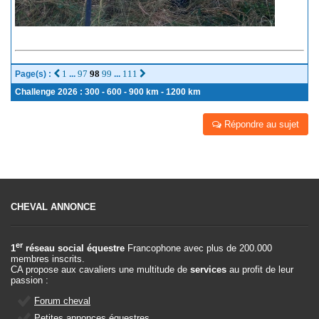
1
97
98
99
111
Page(s) :
...
...
Challenge 2026 : 300 - 600 - 900 km - 1200 km
Répondre au sujet
CHEVAL ANNONCE
er
1
réseau social équestre
Francophone avec plus de 200.000
membres inscrits.
CA propose aux cavaliers une multitude de
services
au profit de leur
passion :
Forum cheval
Petites annonces équestres