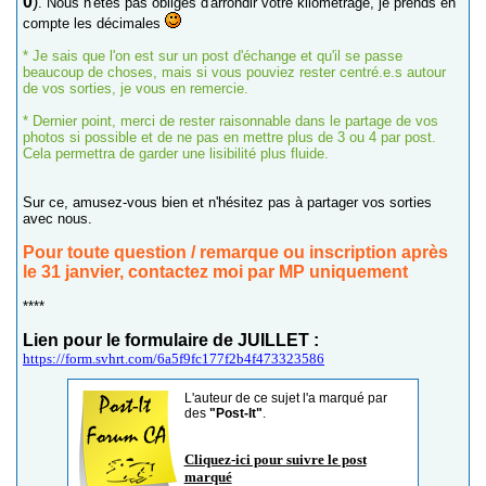
0
)
. Nous n'êtes pas obligés d'arrondir votre kilométrage, je prends en
compte les décimales
* Je sais que l'on est sur un post d'échange et qu'il se passe
beaucoup de choses, mais si vous pouviez rester centré.e.s autour
de vos sorties, je vous en remercie.
* Dernier point, merci de rester raisonnable dans le partage de vos
photos si possible et de ne pas en mettre plus de 3 ou 4 par post.
Cela permettra de garder une lisibilité plus fluide.
Sur ce, amusez-vous bien et n'hésitez pas à partager vos sorties
avec nous.
Pour toute question / remarque ou inscription après
le 31 janvier, contactez moi par MP uniquement
****
Lien pour le formulaire de JUILLET :
https://form.svhrt.com/6a5f9fc177f2b4f473323586
L'auteur de ce sujet l'a marqué par
des
"Post-It"
.
Cliquez-ici pour suivre le post
marqué