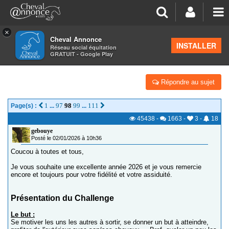
×
Cheval Annonce
Forum
>
Équitation et cavaliers
INSTALLER
Réseau social équitation
GRATUIT - Google Play
CHALLENGE 2026 : 300 - 600 - 900 KM - 1200 KM
Répondre au sujet
1
97
98
99
111
Page(s) :
...
...
45438
-
1663
-
3
-
18
gebouye
Posté le 02/01/2026 à 10h36
Coucou à toutes et tous,
Je vous souhaite une excellente année 2026 et je vous remercie
encore et toujours pour votre fidélité et votre assiduité.
Présentation du Challenge
Le but :
Se motiver les uns les autres à sortir, se donner un but à atteindre,