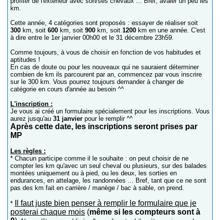
profiter de l'extérieur avec son/ses chevaux ... Bref, avaler un peu les
km.
Cette année, 4 catégories sont proposés : essayer de réaliser soit
300
km, soit
600
km, soit
900
km, soit
1200
km en une année. C'est
à dire entre le 1er janvier 00h00 et le 31 décembre 23h59.
Comme toujours, à vous de choisir en fonction de vos habitudes et
aptitudes !
En cas de doute ou pour les nouveaux qui ne sauraient déterminer
combien de km ils parcourent par an, commencez par vous inscrire
sur le 300 km. Vous pourrez toujours demander à changer de
catégorie en cours d'année au besoin ^^
L'inscription :
Je vous ai créé un formulaire spécialement pour les inscriptions. Vous
aurez jusqu'au
31 janvier
pour le remplir ^^
Après cette date, les inscriptions seront prises par
MP
Les règles :
* Chacun participe comme il le souhaite : on peut choisir de ne
compter les km qu'avec un seul cheval ou plusieurs, sur des balades
montées uniquement ou à pied, ou les deux, les sorties en
endurances, en attelage, les randonnées ... Bref, tant que ce ne sont
pas des km fait en carrière / manège / bac à sable, on prend.
Il faut juste bien penser à remplir le formulaire que je
*
posterai chaque mois
(
même si les compteurs sont à