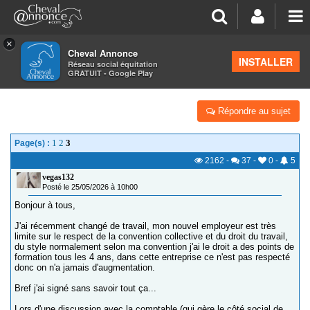
×
Cheval Annonce
Forum
>
Salon de thé
INSTALLER
Réseau social équitation
GRATUIT - Google Play
DROIT DU TRAVAIL - CONGÉS PAYÉS
Répondre au sujet
1
2
3
Page(s) :
2162
-
37
-
0
-
5
vegas132
Posté le 25/05/2026 à 10h00
Bonjour à tous,
J'ai récemment changé de travail, mon nouvel employeur est très
limite sur le respect de la convention collective et du droit du travail,
du style normalement selon ma convention j'ai le droit a des points de
formation tous les 4 ans, dans cette entreprise ce n'est pas respecté
donc on n'a jamais d'augmentation.
Bref j'ai signé sans savoir tout ça...
Lors d'une discussion avec la comptable (qui gère le côté social de