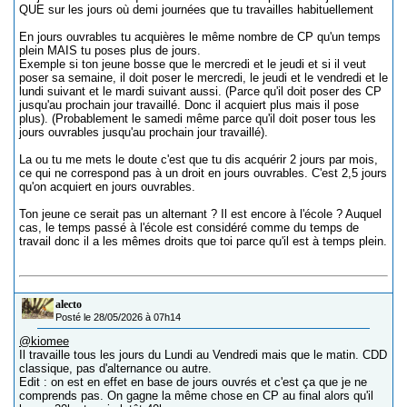
QUE sur les jours où demi journées que tu travailles habituellement
En jours ouvrables tu acquières le même nombre de CP qu'un temps
plein MAIS tu poses plus de jours.
Exemple si ton jeune bosse que le mercredi et le jeudi et si il veut
poser sa semaine, il doit poser le mercredi, le jeudi et le vendredi et le
lundi suivant et le mardi suivant aussi. (Parce qu'il doit poser des CP
jusqu'au prochain jour travaillé. Donc il acquiert plus mais il pose
plus). (Probablement le samedi même parce qu'il doit poser tous les
jours ouvrables jusqu'au prochain jour travaillé).
La ou tu me mets le doute c'est que tu dis acquérir 2 jours par mois,
ce qui ne correspond pas à un droit en jours ouvrables. C'est 2,5 jours
qu'on acquiert en jours ouvrables.
Ton jeune ce serait pas un alternant ? Il est encore à l'école ? Auquel
cas, le temps passé à l'école est considéré comme du temps de
travail donc il a les mêmes droits que toi parce qu'il est à temps plein.
alecto
Posté le 28/05/2026 à 07h14
@kiomee
Il travaille tous les jours du Lundi au Vendredi mais que le matin. CDD
classique, pas d'alternance ou autre.
Edit : on est en effet en base de jours ouvrés et c'est ça que je ne
comprends pas. On gagne la même chose en CP au final alors qu'il