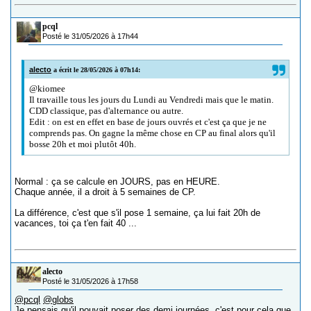
pcql
Posté le 31/05/2026 à 17h44
alecto
a écrit le 28/05/2026 à 07h14:
@kiomee
Il travaille tous les jours du Lundi au Vendredi mais que le matin.
CDD classique, pas d'alternance ou autre.
Edit : on est en effet en base de jours ouvrés et c'est ça que je ne
comprends pas. On gagne la même chose en CP au final alors qu'il
bosse 20h et moi plutôt 40h.
Normal : ça se calcule en JOURS, pas en HEURE.
Chaque année, il a droit à 5 semaines de CP.
La différence, c'est que s'il pose 1 semaine, ça lui fait 20h de
vacances, toi ça t'en fait 40 ...
alecto
Posté le 31/05/2026 à 17h58
@pcql
@globs
Je pensais qu'il pouvait poser des demi journées, c'est pour cela que