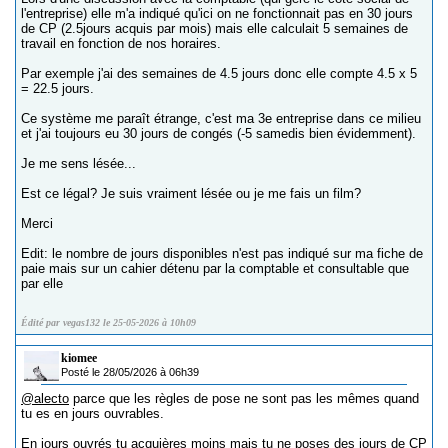
l'entreprise) elle m'a indiqué qu'ici on ne fonctionnait pas en 30 jours
de CP (2.5jours acquis par mois) mais elle calculait 5 semaines de
travail en fonction de nos horaires.
Par exemple j'ai des semaines de 4.5 jours donc elle compte 4.5 x 5
= 22.5 jours.
Ce système me paraît étrange, c'est ma 3e entreprise dans ce milieu
et j'ai toujours eu 30 jours de congés (-5 samedis bien évidemment).
Je me sens lésée...
Est ce légal? Je suis vraiment lésée ou je me fais un film?
Merci
Edit: le nombre de jours disponibles n'est pas indiqué sur ma fiche de
paie mais sur un cahier détenu par la comptable et consultable que
par elle
Édité par vegas132 le 25-05-2026 à 10h09
kiomee
Posté le 28/05/2026 à 06h39
@alecto
parce que les règles de pose ne sont pas les mêmes quand
tu es en jours ouvrables.
En jours ouvrés tu acquières moins mais tu ne poses des jours de CP