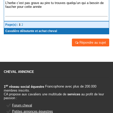
L’herbe c’est pas grave au pire tu trouves quelqu’un qui a besoin de
faucher pour cette année
1
2
Page(s) :
Cavalière débutante et achat cheval
Répondre au sujet
CHEVAL ANNONCE
er
1
réseau social équestre
Francophone avec plus de 200.000
membres inscrits.
CA propose aux cavaliers une multitude de
services
au profit de leur
passion :
Forum cheval
Petites annonces équestres