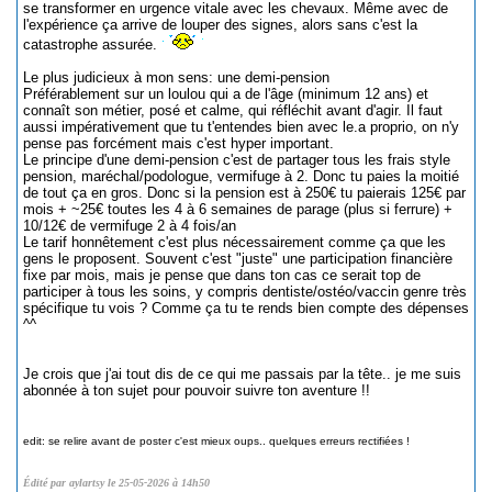
se transformer en urgence vitale avec les chevaux. Même avec de
l'expérience ça arrive de louper des signes, alors sans c'est la
catastrophe assurée.
Le plus judicieux à mon sens: une demi-pension
Préférablement sur un loulou qui a de l'âge (minimum 12 ans) et
connaît son métier, posé et calme, qui réfléchit avant d'agir. Il faut
aussi impérativement que tu t'entendes bien avec le.a proprio, on n'y
pense pas forcément mais c'est hyper important.
Le principe d'une demi-pension c'est de partager tous les frais style
pension, maréchal/podologue, vermifuge à 2. Donc tu paies la moitié
de tout ça en gros. Donc si la pension est à 250€ tu paierais 125€ par
mois + ~25€ toutes les 4 à 6 semaines de parage (plus si ferrure) +
10/12€ de vermifuge 2 à 4 fois/an
Le tarif honnêtement c'est plus nécessairement comme ça que les
gens le proposent. Souvent c'est "juste" une participation financière
fixe par mois, mais je pense que dans ton cas ce serait top de
participer à tous les soins, y compris dentiste/ostéo/vaccin genre très
spécifique tu vois ? Comme ça tu te rends bien compte des dépenses
^^
Je crois que j'ai tout dis de ce qui me passais par la tête.. je me suis
abonnée à ton sujet pour pouvoir suivre ton aventure !!
edit: se relire avant de poster c'est mieux oups.. quelques erreurs rectifiées !
Édité par aylartsy le 25-05-2026 à 14h50