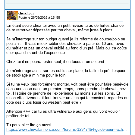
cherchour
Posté le 26/05/2026 à 15h58
En étant seule chez toi avec un petit niveau tu as de fortes chance
de te retrouver dépassée par ton cheval, même juste à pieds.
Je m’interroge sur ton budget quand je lis réforme de course/polo ou
poulain … Il vaut mieux cibler des chevaux à partir de 10 ans, avec
du métier et pas un cheval oublié au fond d’un pré. Mais oui ça coûte
cher quand ils ont de l’expérience
Chez toi il ne pourra rester seul, il en faudrait un second
Je m’interroge aussi sur tes outils sur place, la taille du pré, l’espace
de stockage a minima pour le foin
Si tu ne veux pas forcément monter, voit peut être pour faire bénévole
dans une asso dans un premier temps, sans prendre de cheval chez
toi. Histoire de prendre de l’expérience au moins sur les soins. Et
sinon effectivement il faut trouver un club qui te convient, regardes du
côté des clubs loisir ou western peut être ?
Attention +++ car tu es ultra vulnérable aux gens qui vont vouloir
profiter de toi
Tu peux aller lire ça aussi
https://www.chevalannonce.com/forums-12947464-guide-pour-l-achat-d-un-cheval