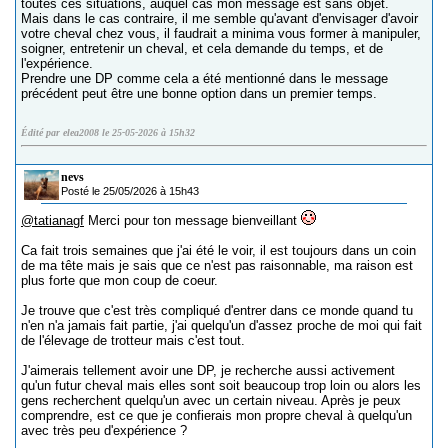
toutes ces situations, auquel cas mon message est sans objet.
Mais dans le cas contraire, il me semble qu'avant d'envisager d'avoir
votre cheval chez vous, il faudrait a minima vous former à manipuler,
soigner, entretenir un cheval, et cela demande du temps, et de
l'expérience.
Prendre une DP comme cela a été mentionné dans le message
précédent peut être une bonne option dans un premier temps.
Édité par elea2008 le 25-05-2026 à 15h32
nevs
Posté le 25/05/2026 à 15h43
@tatianagf
Merci pour ton message bienveillant
Ca fait trois semaines que j'ai été le voir, il est toujours dans un coin
de ma tête mais je sais que ce n'est pas raisonnable, ma raison est
plus forte que mon coup de coeur.
Je trouve que c'est très compliqué d'entrer dans ce monde quand tu
n'en n'a jamais fait partie, j'ai quelqu'un d'assez proche de moi qui fait
de l'élevage de trotteur mais c'est tout.
J'aimerais tellement avoir une DP, je recherche aussi activement
qu'un futur cheval mais elles sont soit beaucoup trop loin ou alors les
gens recherchent quelqu'un avec un certain niveau. Après je peux
comprendre, est ce que je confierais mon propre cheval à quelqu'un
avec très peu d'expérience ?