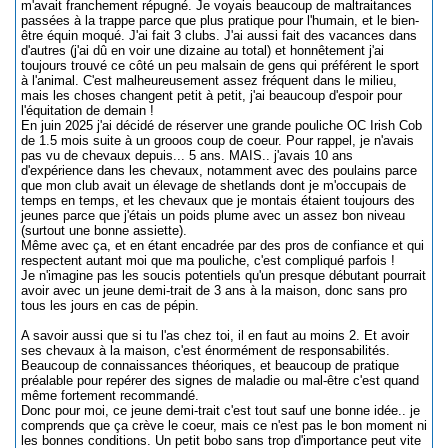
m'avait franchement répugné. Je voyais beaucoup de maltraitances
passées à la trappe parce que plus pratique pour l'humain, et le bien-
être équin moqué. J'ai fait 3 clubs. J'ai aussi fait des vacances dans
d'autres (j'ai dû en voir une dizaine au total) et honnêtement j'ai
toujours trouvé ce côté un peu malsain de gens qui préférent le sport
à l'animal. C'est malheureusement assez fréquent dans le milieu,
mais les choses changent petit à petit, j'ai beaucoup d'espoir pour
l'équitation de demain !
En juin 2025 j'ai décidé de réserver une grande pouliche OC Irish Cob
de 1.5 mois suite à un grooos coup de coeur. Pour rappel, je n'avais
pas vu de chevaux depuis... 5 ans. MAIS.. j'avais 10 ans
d'expérience dans les chevaux, notamment avec des poulains parce
que mon club avait un élevage de shetlands dont je m'occupais de
temps en temps, et les chevaux que je montais étaient toujours des
jeunes parce que j'étais un poids plume avec un assez bon niveau
(surtout une bonne assiette).
Même avec ça, et en étant encadrée par des pros de confiance et qui
respectent autant moi que ma pouliche, c'est compliqué parfois !
Je n'imagine pas les soucis potentiels qu'un presque débutant pourrait
avoir avec un jeune demi-trait de 3 ans à la maison, donc sans pro
tous les jours en cas de pépin.
A savoir aussi que si tu l'as chez toi, il en faut au moins 2. Et avoir
ses chevaux à la maison, c'est énormément de responsabilités.
Beaucoup de connaissances théoriques, et beaucoup de pratique
préalable pour repérer des signes de maladie ou mal-être c'est quand
même fortement recommandé.
Donc pour moi, ce jeune demi-trait c'est tout sauf une bonne idée.. je
comprends que ça crève le coeur, mais ce n'est pas le bon moment ni
les bonnes conditions. Un petit bobo sans trop d'importance peut vite