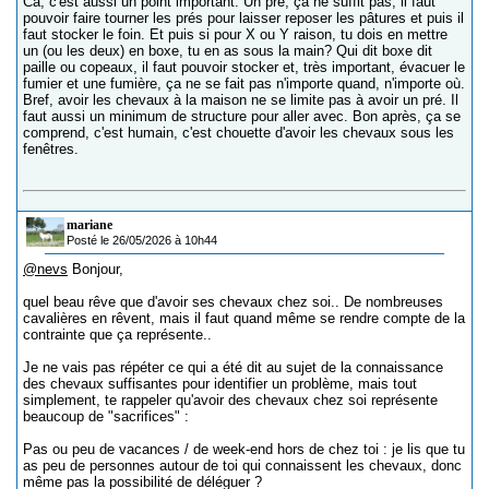
Ca, c'est aussi un point important. Un pré, ça ne suffit pas, il faut
pouvoir faire tourner les prés pour laisser reposer les pâtures et puis il
faut stocker le foin. Et puis si pour X ou Y raison, tu dois en mettre
un (ou les deux) en boxe, tu en as sous la main? Qui dit boxe dit
paille ou copeaux, il faut pouvoir stocker et, très important, évacuer le
fumier et une fumière, ça ne se fait pas n'importe quand, n'importe où.
Bref, avoir les chevaux à la maison ne se limite pas à avoir un pré. Il
faut aussi un minimum de structure pour aller avec. Bon après, ça se
comprend, c'est humain, c'est chouette d'avoir les chevaux sous les
fenêtres.
mariane
Posté le 26/05/2026 à 10h44
@nevs
Bonjour,
quel beau rêve que d'avoir ses chevaux chez soi.. De nombreuses
cavalières en rêvent, mais il faut quand même se rendre compte de la
contrainte que ça représente..
Je ne vais pas répéter ce qui a été dit au sujet de la connaissance
des chevaux suffisantes pour identifier un problème, mais tout
simplement, te rappeler qu'avoir des chevaux chez soi représente
beaucoup de "sacrifices" :
Pas ou peu de vacances / de week-end hors de chez toi : je lis que tu
as peu de personnes autour de toi qui connaissent les chevaux, donc
même pas la possibilité de déléguer ?