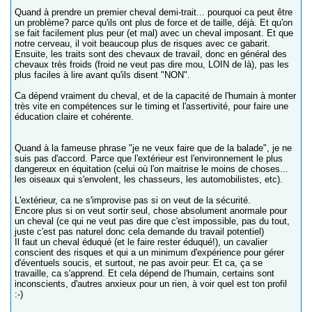
Quand à prendre un premier cheval demi-trait... pourquoi ca peut être
un problème? parce qu'ils ont plus de force et de taille, déjà. Et qu'on
se fait facilement plus peur (et mal) avec un cheval imposant. Et que
notre cerveau, il voit beaucoup plus de risques avec ce gabarit.
Ensuite, les traits sont des chevaux de travail, donc en général des
chevaux très froids (froid ne veut pas dire mou, LOIN de là), pas les
plus faciles à lire avant qu'ils disent "NON".
Ca dépend vraiment du cheval, et de la capacité de l'humain à monter
très vite en compétences sur le timing et l'assertivité, pour faire une
éducation claire et cohérente.
Quand à la fameuse phrase "je ne veux faire que de la balade", je ne
suis pas d'accord. Parce que l'extérieur est l'environnement le plus
dangereux en équitation (celui où l'on maitrise le moins de choses...
les oiseaux qui s'envolent, les chasseurs, les automobilistes, etc).
L'extérieur, ca ne s'improvise pas si on veut de la sécurité.
Encore plus si on veut sortir seul, chose absolument anormale pour
un cheval (ce qui ne veut pas dire que c'est impossible, pas du tout,
juste c'est pas naturel donc cela demande du travail potentiel)
Il faut un cheval éduqué (et le faire rester éduqué!), un cavalier
conscient des risques et qui a un minimum d'expérience pour gérer
d'éventuels soucis, et surtout, ne pas avoir peur. Et ca, ça se
travaille, ca s'apprend. Et cela dépend de l'humain, certains sont
inconscients, d'autres anxieux pour un rien, à voir quel est ton profil
:-)