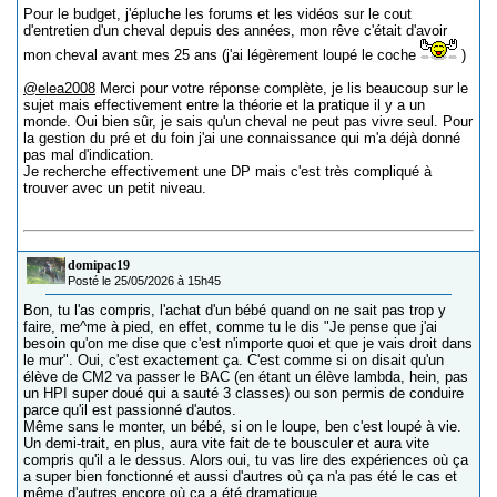
Pour le budget, j'épluche les forums et les vidéos sur le cout
d'entretien d'un cheval depuis des années, mon rêve c'était d'avoir
mon cheval avant mes 25 ans (j'ai légèrement loupé le coche
)
@elea2008
Merci pour votre réponse complète, je lis beaucoup sur le
sujet mais effectivement entre la théorie et la pratique il y a un
monde. Oui bien sûr, je sais qu'un cheval ne peut pas vivre seul. Pour
la gestion du pré et du foin j'ai une connaissance qui m'a déjà donné
pas mal d'indication.
Je recherche effectivement une DP mais c'est très compliqué à
trouver avec un petit niveau.
domipac19
Posté le 25/05/2026 à 15h45
Bon, tu l'as compris, l'achat d'un bébé quand on ne sait pas trop y
faire, me^me à pied, en effet, comme tu le dis "Je pense que j'ai
besoin qu'on me dise que c'est n'importe quoi et que je vais droit dans
le mur". Oui, c'est exactement ça. C'est comme si on disait qu'un
élève de CM2 va passer le BAC (en étant un élève lambda, hein, pas
un HPI super doué qui a sauté 3 classes) ou son permis de conduire
parce qu'il est passionné d'autos.
Même sans le monter, un bébé, si on le loupe, ben c'est loupé à vie.
Un demi-trait, en plus, aura vite fait de te bousculer et aura vite
compris qu'il a le dessus. Alors oui, tu vas lire des expériences où ça
a super bien fonctionné et aussi d'autres où ça n'a pas été le cas et
même d'autres encore où ça a été dramatique.