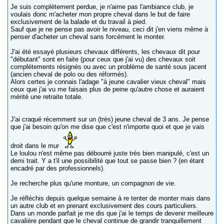
Je suis complètement perdue, je n'aime pas l'ambiance club, je
voulais donc m'acheter mon propre cheval dans le but de faire
exclusivement de la balade et du travail à pied.
Sauf que je ne pense pas avoir le niveau, ceci dit j'en viens même à
penser d'acheter un cheval sans forcément le monter.
J'ai été essayé plusieurs chevaux différents, les chevaux dit pour
"débutant" sont en faite (pour ceux que j'ai vu) des chevaux soit
complétements résignés ou avec un problème de santé sous jacent
(ancien cheval de polo ou des réformés).
Alors certes je connais l'adage "à jeune cavalier vieux cheval" mais
ceux que j'ai vu me faisais plus de peine qu'autre chose et auraient
mérité une retraite totale.
J'ai craqué récemment sur un (très) jeune cheval de 3 ans. Je pense
que j'ai besoin qu'on me dise que c'est n'importe quoi et que je vais
droit dans le mur
Le loulou n'est même pas débourré juste très bien manipulé, c'est un
demi trait. Y a t'il une possibilité que tout se passe bien ? (en étant
encadré par des professionnels).
Je recherche plus qu'une monture, un compagnon de vie.
Je réfléchis depuis quelque semaine à re tenter de monter mais dans
un autre club et en prenant exclusivement des cours particuliers.
Dans un monde parfait je me dis que j'ai le temps de devenir meilleure
cavalière pendant que le cheval continue de grandir tranquillement