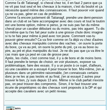
Comme l'a dit Tatianagf, si cheval chez toi, il en faut 2 parce que ça
ne vit pas tout seul et les chevaux à la maison, c'est du boulot et ça
nécessite quand même des connaissances. Il faut pouvoir voir quand
ça ne va pas, gérer en cas de problème.
Comme l'a encore justement dit Tatianagf, prendre une demi-pension
dans un club et se faire accompagner avec des cours et tout le toutim
est une bonne option, même si perso, je ne suis pas fan du même
cheval pour un cavalier débutant ou du moins, pas très aguerri. Tu dis
toi-même que tu t'es fait peur suite à une grosse chute donc imagine
si tu te fais peur même à pied avec ton jeune. Comment vas-tu
pouvoir gérer ensuite? Ca va finir comme on l'a déjà vu chez d'autres
avec des chevaux manipulés comme des vaches : on ouvre la porte
du boxe, ça va au pré, on ouvre la porte du pré, ça va au boxe ou
pire, au pré et plus manipulés du tout. Je ne dis pas que ça va être le
cas mais que ça peut en cas de grosse peur.
Après, les clubs, c'est comme tout, il y a de bons et de moins bons.
Il faut prendre le temps de choisir, en voir plusieurs, exposer sa
problématique, faire des essais. Il y a un poste à ce sujet, d'ailleurs,
où une cavalière en a essayé 4 pour trouver le bon. Moi-même, j'en ai
plusieurs dans un périmètre raisonnable, j'en connaissais certains
donc je ne les ai pas testés et au final, j'en ai essayé 2 autres pour
trouver le bon, j'y suis depuis 13 ans. Même si le club parfait n'existe
pas, on peut trouver des compromis. Sinon, il te faut trouver une
écurie de propriétaires où des chevaux sont proposés à la DP et qui
accepte des cavaliers avec un petit niveau.
nevs