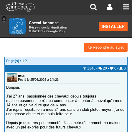
×
Cheval Annonce
Forum
>
Discussions générales
INSTALLER
Réseau social équitation
GRATUIT - Google Play
CAVALIÈRE DÉBUTANTE ET ACHAT CHEVAL
Répondre au sujet
1
2
Page(s) :
1346
-
20
-
0
-
6
nevs
Posté le 25/05/2026 à 14h23
Bonjour,
J'ai 27 ans, passionnée des chevaux depuis toujours,
malheureusement je n'ai pu commencer à monter à cheval qu'à mes
14 ans et ça n'a duré que deux ans.
J'ai repris l'équitation à mes 24 ans dans un club plutôt moyen, j'ai eu
une grosse chute et me suis faite peur.
Depuis je suis très peu remonté. J'ai acheté récemment ma maison
avec un pré exprès pour des futurs chevaux.