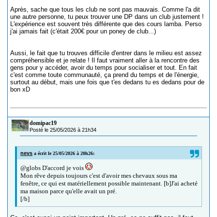
Après, sache que tous les club ne sont pas mauvais. Comme l'a dit
une autre personne, tu peux trouver une DP dans un club justement !
L'expérience est souvent très différente que des cours lamba. Perso
j'ai jamais fait (c'était 200€ pour un poney de club...)
Aussi, le fait que tu trouves difficile d'entrer dans le milieu est assez
compréhensible et je relate ! Il faut vraiment aller à la rencontre des
gens pour y accéder, avoir du temps pour socialiser et tout. En fait
c'est comme toute communauté, ça prend du temps et de l'énergie,
surtout au début, mais une fois que t'es dedans tu es dedans pour de
bon xD
domipac19
Posté le 25/05/2026 à 21h34
nevs
a écrit le 25/05/2026 à 20h26:
@globs D'accord je vois
Mon rêve depuis toujours c'est d'avoir mes chevaux sous ma
fenêtre, ce qui est matériellement possible maintenant. [b]J'ai acheté
ma maison parce qu'elle avait un pré.
[/b]