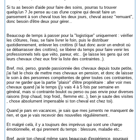
Si tu as besoin d'aide pour faire des soins, pourras tu trouver
quelqu'un ? Je pense au cas d'une copine qui devait faire un
pansement à son cheval tous les deux jours, cheval assez "remuant",
donc besoin d'être deux pour gérer...
Beaucoup de temps à passer pour la "logistique" uniquement : vérifier
les clôtures, l'eau, se faire livrer le foin, puis le distribuer
quotidiennement, enlever les crottins (il faut donc avoir un endroit où
se débarrasser des crottins), se libérer du temps pour faire venir les
professionnels tels que véto, pareur, etc.. (je laisse les gens qui ont
leurs chevaux chez eux finir la liste des contraintes..).
Bref, moi, perso, grande passionnée des chevaux depuis toute petite,
j'ai fait le choix de mettre mes chevaux en pension, et donc de laisser
le soin à des personnes compétentes de gérer toutes ces contraintes,
pour ne garder que la partie "plaisir" d'être propriétaire : aller voir mes
chevaux quand j'ai le temps (j'y vais 4 à 5 fois par semaine en
général, mais si contrainte boulot ou perso ou pas envie pour diverses
raisons (trop chaud, trop froid,, flemme etc..), ben je saute des visites
, chose absolument impensable si ton cheval est chez toi).
Quand je pars en vacances, je sais que mes juments ne manquent de
rien, et que je vais recevoir des nouvelles régulièrement..
Et malgré celà, il y a toujours des imprévus qui sont une charge
émotionnelle, et qui prennent du temps : blessure, maladie etc..
Bref, avoir ton cheval même sans beaucoup d'expérience, pourquoi