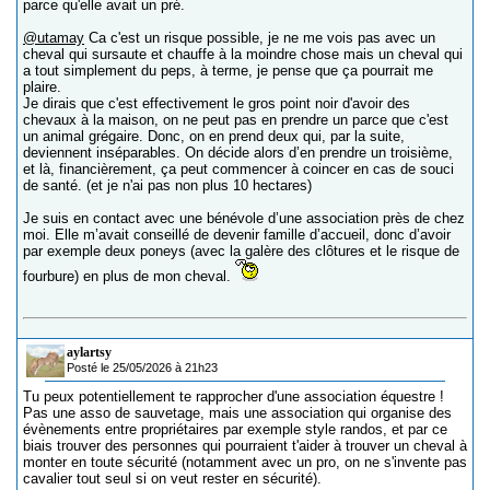
parce qu'elle avait un pré.
@utamay
Ca c'est un risque possible, je ne me vois pas avec un
cheval qui sursaute et chauffe à la moindre chose mais un cheval qui
a tout simplement du peps, à terme, je pense que ça pourrait me
plaire.
Je dirais que c'est effectivement le gros point noir d'avoir des
chevaux à la maison, on ne peut pas en prendre un parce que c'est
un animal grégaire. Donc, on en prend deux qui, par la suite,
deviennent inséparables. On décide alors d’en prendre un troisième,
et là, financièrement, ça peut commencer à coincer en cas de souci
de santé. (et je n'ai pas non plus 10 hectares)
Je suis en contact avec une bénévole d’une association près de chez
moi. Elle m’avait conseillé de devenir famille d’accueil, donc d’avoir
par exemple deux poneys (avec la galère des clôtures et le risque de
fourbure) en plus de mon cheval.
aylartsy
Posté le 25/05/2026 à 21h23
Tu peux potentiellement te rapprocher d'une association équestre !
Pas une asso de sauvetage, mais une association qui organise des
évènements entre propriétaires par exemple style randos, et par ce
biais trouver des personnes qui pourraient t'aider à trouver un cheval à
monter en toute sécurité (notamment avec un pro, on ne s'invente pas
cavalier tout seul si on veut rester en sécurité).