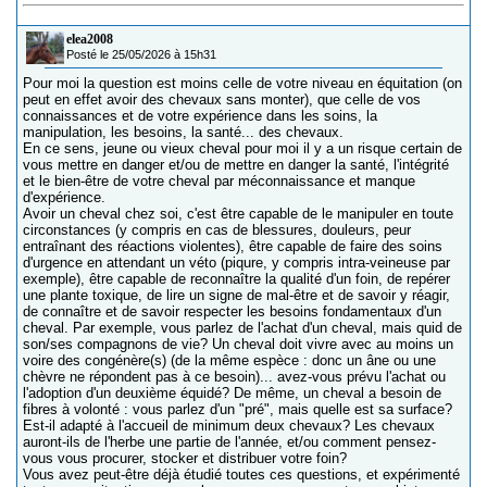
elea2008
Posté le 25/05/2026 à 15h31
Pour moi la question est moins celle de votre niveau en équitation (on
peut en effet avoir des chevaux sans monter), que celle de vos
connaissances et de votre expérience dans les soins, la
manipulation, les besoins, la santé... des chevaux.
En ce sens, jeune ou vieux cheval pour moi il y a un risque certain de
vous mettre en danger et/ou de mettre en danger la santé, l'intégrité
et le bien-être de votre cheval par méconnaissance et manque
d'expérience.
Avoir un cheval chez soi, c'est être capable de le manipuler en toute
circonstances (y compris en cas de blessures, douleurs, peur
entraînant des réactions violentes), être capable de faire des soins
d'urgence en attendant un véto (piqure, y compris intra-veineuse par
exemple), être capable de reconnaître la qualité d'un foin, de repérer
une plante toxique, de lire un signe de mal-être et de savoir y réagir,
de connaître et de savoir respecter les besoins fondamentaux d'un
cheval. Par exemple, vous parlez de l'achat d'un cheval, mais quid de
son/ses compagnons de vie? Un cheval doit vivre avec au moins un
voire des congénère(s) (de la même espèce : donc un âne ou une
chèvre ne répondent pas à ce besoin)... avez-vous prévu l'achat ou
l'adoption d'un deuxième équidé? De même, un cheval a besoin de
fibres à volonté : vous parlez d'un "pré", mais quelle est sa surface?
Est-il adapté à l'accueil de minimum deux chevaux? Les chevaux
auront-ils de l'herbe une partie de l'année, et/ou comment pensez-
vous vous procurer, stocker et distribuer votre foin?
Vous avez peut-être déjà étudié toutes ces questions, et expérimenté