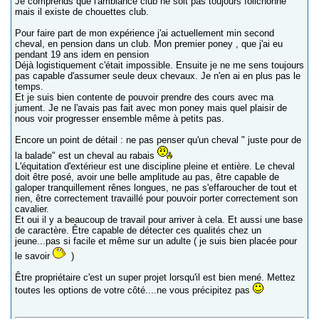
Je comprends que l'ambiance club ne soit pas toujours folichonne
mais il existe de chouettes club.
Pour faire part de mon expérience j'ai actuellement min second
cheval, en pension dans un club. Mon premier poney , que j'ai eu
pendant 19 ans idem en pension
Déjà logistiquement c'était impossible. Ensuite je ne me sens toujours
pas capable d'assumer seule deux chevaux. Je n'en ai en plus pas le
temps.
Et je suis bien contente de pouvoir prendre des cours avec ma
jument. Je ne l'avais pas fait avec mon poney mais quel plaisir de
nous voir progresser ensemble même à petits pas.
Encore un point de détail : ne pas penser qu'un cheval " juste pour de
la balade" est un cheval au rabais
L'équitation d'extérieur est une discipline pleine et entière. Le cheval
doit être posé, avoir une belle amplitude au pas, être capable de
galoper tranquillement rênes longues, ne pas s'effaroucher de tout et
rien, être correctement travaillé pour pouvoir porter correctement son
cavalier.
Et oui il y a beaucoup de travail pour arriver à cela. Et aussi une base
de caractère. Être capable de détecter ces qualités chez un
jeune...pas si facile et même sur un adulte ( je suis bien placée pour
le savoir
)
Être propriétaire c'est un super projet lorsqu'il est bien mené. Mettez
toutes les options de votre côté....ne vous précipitez pas