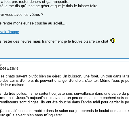
a tout prix rester dehors et ça m'inquiète.
é je me dis qu'il sait se gérer et que je dois le laisser faire.
r vous avec les vôtres ?
e rentre monsieur se couche au soleil.....
voir l'image
as rester des heures mais franchement je le trouve bizarre ce chat
r
/2026 à 23h49
les chats savent plutôt bien se gérer. Un buisson, une forêt, un trou dans la ter
des coins d'ombre, ils peuvent changer d'endroit, s'abriter. Même l'eau, je pen
 de leur maison.
s, du très poilus. Ils ne sortent ou juste sois surveillance dans une partie du j
rme tout. Jusqu'à aujourd'hui ils avaient un peu de mal, ils se cachent sois 
entilateurs sont dirigés. Ils ont été douché dans l'après midi pour garder le 
j'ai installé une clim mobile dans le salon car je reprends le boulot demain et m
ux qu'ils soient bien sans m'inquiéter.