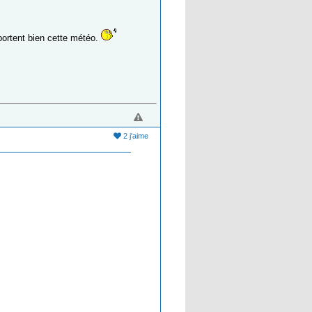
portent bien cette météo.
2 j'aime