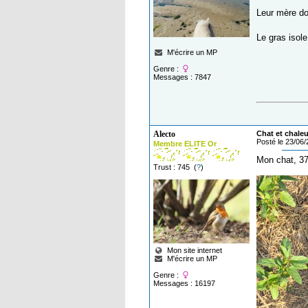
Leur mère do
Le gras isol
M'écrire un MP
Genre :
Messages : 7847
Alecto
Chat et chaleu
Posté le 23/06
Membre ELITE Or
Mon chat, 37°
Trust : 745 (
?
)
Mon site internet
M'écrire un MP
Genre :
Messages : 16197