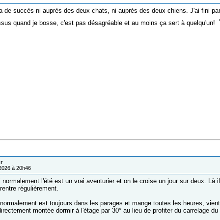
n'a de succès ni auprès des deux chats, ni auprès des deux chiens. J'ai fini p
ssus quand je bosse, c'est pas désagréable et au moins ça sert à quelqu'un!
r
/2026 à 20h46
i normalement l'été est un vrai aventurier et on le croise un jour sur deux. Là i
rentre régulièrement.
normalement est toujours dans les parages et mange toutes les heures, vient
directement montée dormir à l'étage par 30° au lieu de profiter du carrelage du 