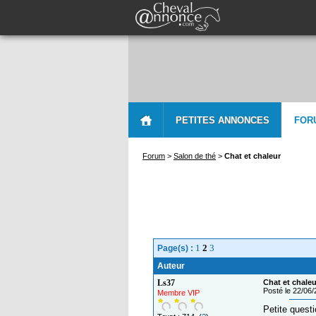
PETITES ANNONCES
FOR
Forum
>
Salon de thé
>
Chat et chaleur
1
2
3
Page(s) :
Auteur
Ls37
Chat et chaleu
Posté le 22/06
Membre VIP
Petite quest