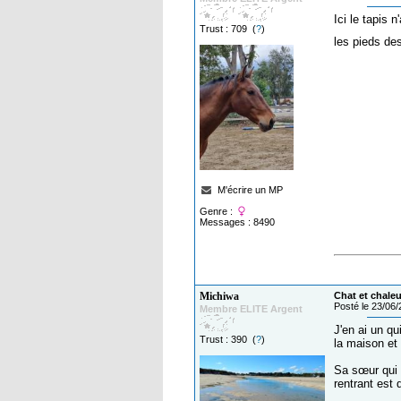
Ici le tapis 
Trust : 709 (
?
)
les pieds de
M'écrire un MP
Genre :
Messages : 8490
Michiwa
Chat et chaleu
Posté le 23/06
Membre ELITE Argent
J'en ai un qu
Trust : 390 (
?
)
la maison et 
Sa sœur qui 
rentrant est 