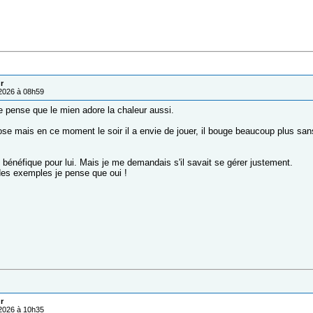
r
/2026 à 08h59
e pense que le mien adore la chaleur aussi.
hrose mais en ce moment le soir il a envie de jouer, il bouge beaucoup plus san
t bénéfique pour lui. Mais je me demandais s'il savait se gérer justement.
 des exemples je pense que oui !
r
/2026 à 10h35