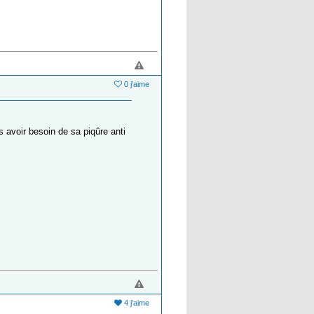
0 j'aime
s avoir besoin de sa piqûre anti
4 j'aime