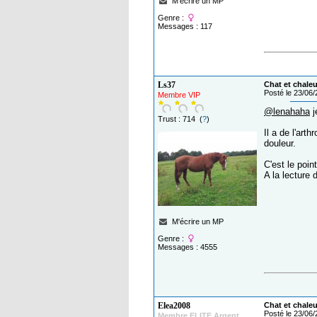
M'écrire un MP
Genre :
Messages : 117
Ls37
Chat et chaleu
Posté le 23/06
Membre VIP
@lenahaha
j
Trust : 714 (
?
)
Il a de l'art
douleur.
C'est le poin
A la lecture
M'écrire un MP
Genre :
Messages : 4555
Elea2008
Chat et chaleu
Posté le 23/06
Membre ELITE Argent