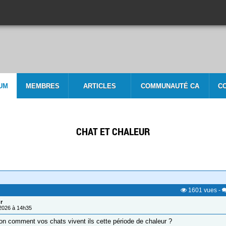
UM
MEMBRES
ARTICLES
COMMUNAUTÉ CA
C
CHAT ET CHALEUR
1601
vues
-
r
/2026 à 14h35
ion comment vos chats vivent ils cette période de chaleur ?