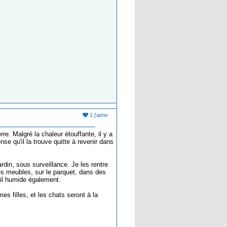
1 j'aime
re. Malgré la chaleur étouffante, il y a
se qu'il la trouve quitte à revenir dans
ardin, sous surveillance. Je les rentre
des meubles, sur le parquet, dans des
poil humide également.
es filles, et les chats seront à la