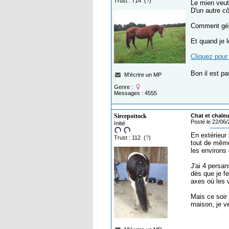
Trust : 714 (
?
)
Le mien veut 
D'un autre côt
Comment gére
Et quand je l
Cliquez pour 
Bon il est p
M'écrire un MP
Genre :
Messages : 4555
Sircepottock
Chat et chaleu
Posté le 22/06
Initié
En extérieur 
Trust : 112 (
?
)
tout de même 
les environs
J'ai 4 persan
dès que je fe
axes où les v
Mais ce soir 
maison, je ve