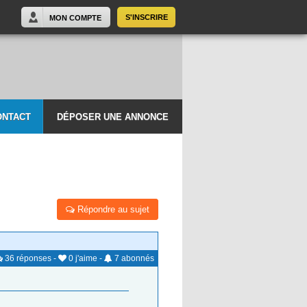
S'INSCRIRE
MON COMPTE
ONTACT
DÉPOSER UNE ANNONCE
Répondre au sujet
36
réponses
-
0
j'aime
-
7
abonnés