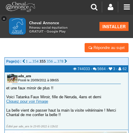
×
Cheval Annonce
Forum
>
Vos photos et vidéos
INSTALLER
Réseau social équitation
GRATUIT - Google Play
TATANKA ET VISHANKA FM - CONCOURS
Répondre au sujet
1
354
355
356
378
Page(s) :
...
...
744033
-
5664
-
3
-
62
adn_arn
Posté le 20/09/2011 à 08h55
et une faux miroir de plus !!
Voici Tatanka Faux Miroir, fille de Neruda, 4ans et demi
Cliquez pour voir l'image
La belle vient de passer haut la main la visite vétérinaire ! Merci
Chantal de me confier la belle !!
Édité par adn_arn le 23-05-2022 à 12h32