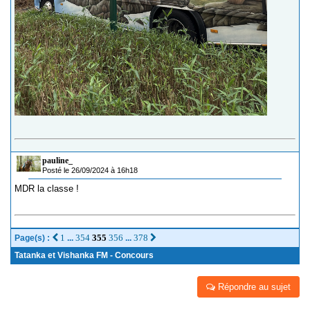
pauline_
Posté le 26/09/2024 à 16h18
MDR la classe !
1
354
355
356
378
Page(s) :
...
...
Tatanka et Vishanka FM - Concours
Répondre au sujet