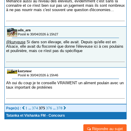
Méfiance aussi au niveau des éleveurs, évidemment c'est sans la
connaitre et ce n'est bien sur pas un jugement mais ils sont nombreux
à ne pas nourrir mais c'est souvent une question d'économies...
adn_arn
Posté le 30/04/2026 à 15h27
@kuryeuse
Si dans son élevage, elle avait. Depuis qu'elle est en
Alsace, elle avait du floconné que donne l'éleveuse ici à ces poulains
et poulinière, mais ce n'est pas du spécifique
kuryeuse
Posté le 30/04/2026 à 15h46
Ah oui du coup je te conseille VRAIMENT un aliment poulain avec un
taux important de protéines
1
374
375
376
378
Page(s) :
...
...
Tatanka et Vishanka FM - Concours
Répondre au sujet