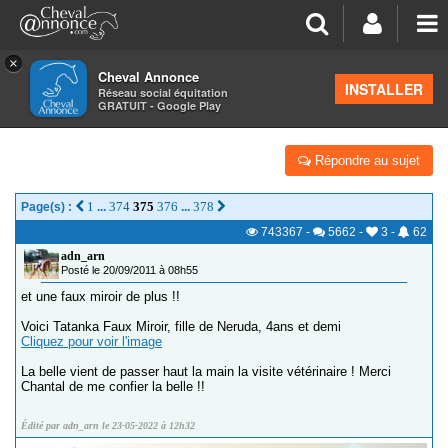
×
Cheval Annonce
Forum
>
Vos photos et vidéos
INSTALLER
Réseau social équitation
GRATUIT - Google Play
TATANKA ET VISHANKA FM - CONCOURS
Répondre au sujet
1
374
375
376
378
Page(s) :
...
...
743367
-
5662
-
3
-
62
adn_arn
Posté le 20/09/2011 à 08h55
et une faux miroir de plus !!
Voici Tatanka Faux Miroir, fille de Neruda, 4ans et demi
Cliquez pour voir l'image
La belle vient de passer haut la main la visite vétérinaire ! Merci
Chantal de me confier la belle !!
Édité par adn_arn le 23-05-2022 à 12h32