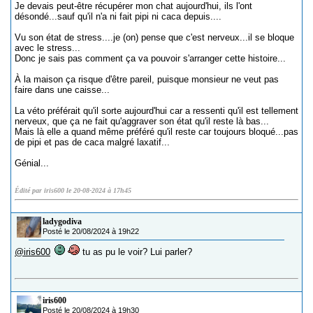
Je devais peut-être récupérer mon chat aujourd'hui, ils l'ont
désondé...sauf qu'il n'a ni fait pipi ni caca depuis....
Vu son état de stress....je (on) pense que c'est nerveux...il se bloque
avec le stress...
Donc je sais pas comment ça va pouvoir s'arranger cette histoire...
À la maison ça risque d'être pareil, puisque monsieur ne veut pas
faire dans une caisse...
La véto préférait qu'il sorte aujourd'hui car a ressenti qu'il est tellement
nerveux, que ça ne fait qu'aggraver son état qu'il reste là bas...
Mais là elle a quand même préféré qu'il reste car toujours bloqué...pas
de pipi et pas de caca malgré laxatif...
Génial...
Édité par iris600 le 20-08-2024 à 17h45
ladygodiva
Posté le 20/08/2024 à 19h22
@iris600
tu as pu le voir? Lui parler?
iris600
Posté le 20/08/2024 à 19h30