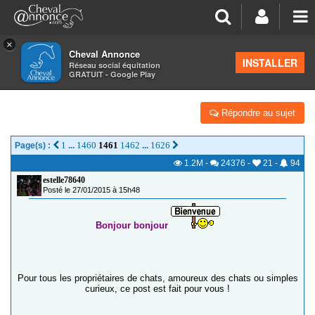
×
Cheval Annonce
Forum
>
Salon de thé
INSTALLER
Réseau social équitation
GRATUIT - Google Play
LES CHATS DE CA !
Répondre au sujet
1
1460
1461
1462
1626
Page(s) :
...
...
1.2M
-
24376
-
21
-
94
estelle78640
Posté le 27/01/2015 à 15h48
Bonjour bonjour
Pour tous les propriétaires de chats, amoureux des chats ou simples
curieux, ce post est fait pour vous !