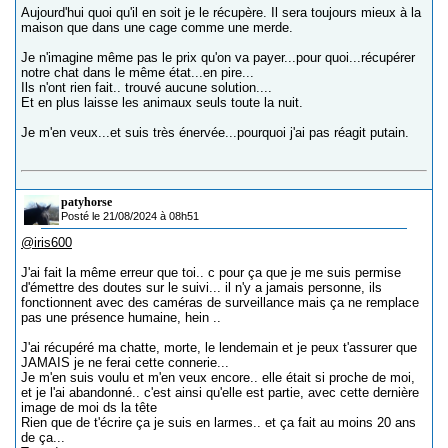
Aujourd'hui quoi qu'il en soit je le récupère. Il sera toujours mieux à la
maison que dans une cage comme une merde.
Je n'imagine même pas le prix qu'on va payer...pour quoi...récupérer
notre chat dans le même état...en pire...
Ils n'ont rien fait.. trouvé aucune solution....
Et en plus laisse les animaux seuls toute la nuit.
Je m'en veux...et suis très énervée...pourquoi j'ai pas réagit putain.
patyhorse
Posté le 21/08/2024 à 08h51
@iris600
J'ai fait la même erreur que toi.. c pour ça que je me suis permise
d'émettre des doutes sur le suivi... il n'y a jamais personne, ils
fonctionnent avec des caméras de surveillance mais ça ne remplace
pas une présence humaine, hein ..
J'ai récupéré ma chatte, morte, le lendemain et je peux t'assurer que
JAMAIS je ne ferai cette connerie...
Je m'en suis voulu et m'en veux encore.. elle était si proche de moi,
et je l'ai abandonné.. c'est ainsi qu'elle est partie, avec cette dernière
image de moi ds la tête
Rien que de t'écrire ça je suis en larmes.. et ça fait au moins 20 ans
de ça...