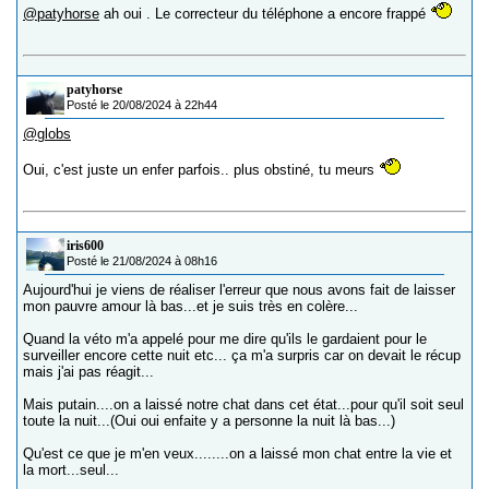
@patyhorse
ah oui . Le correcteur du téléphone a encore frappé
patyhorse
Posté le 20/08/2024 à 22h44
@globs
Oui, c'est juste un enfer parfois.. plus obstiné, tu meurs
iris600
Posté le 21/08/2024 à 08h16
Aujourd'hui je viens de réaliser l'erreur que nous avons fait de laisser
mon pauvre amour là bas...et je suis très en colère...
Quand la véto m'a appelé pour me dire qu'ils le gardaient pour le
surveiller encore cette nuit etc... ça m'a surpris car on devait le récup
mais j'ai pas réagit...
Mais putain....on a laissé notre chat dans cet état...pour qu'il soit seul
toute la nuit...(Oui oui enfaite y a personne la nuit là bas...)
Qu'est ce que je m'en veux........on a laissé mon chat entre la vie et
la mort...seul...