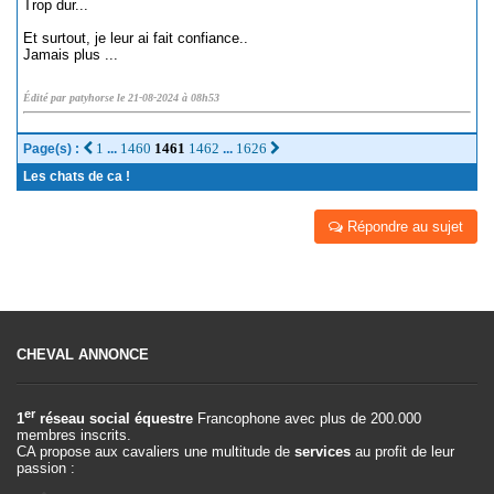
Trop dur...
Et surtout, je leur ai fait confiance..
Jamais plus ...
Édité par patyhorse le 21-08-2024 à 08h53
1
1460
1461
1462
1626
Page(s) :
...
...
Les chats de ca !
Répondre au sujet
CHEVAL ANNONCE
er
1
réseau social équestre
Francophone avec plus de 200.000
membres inscrits.
CA propose aux cavaliers une multitude de
services
au profit de leur
passion :