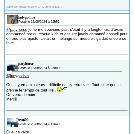
Édité par estelle78640 le 27-02-2018 à 11h10
ladygodiva
Posté le 18/08/2024 à 22h51
@patyhorse
je ne me souviens pas, c'était il y a longtemps. J'avais
commencé par du rescue kids et ensuite javais demandé conseil pour
un truc plus ajusté, c'était un melange sur mesure , ça doit encore se
faire.
patyhorse
Posté le 18/08/2024 à 23h00
@ladygodiva
Oui, il y en a plusieurs.. difficile de s'y retrouver.. 'faut juste que je
prenne le temps de tout lire..
On verra demain...
Merciiii
iris600
Posté le 20/08/2024 à 17h43
Quel calvaire...