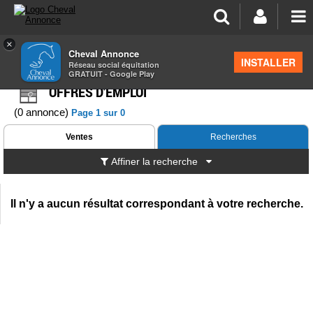
×
Cheval Annonce
INSTALLER
Réseau social équitation
Annonces
>
Obwald
>
Offres d'emploi
GRATUIT - Google Play
OFFRES D'EMPLOI
(0 annonce)
Page 1 sur 0
Ventes
Recherches
Affiner la recherche
Il n'y a aucun résultat correspondant à votre recherche.