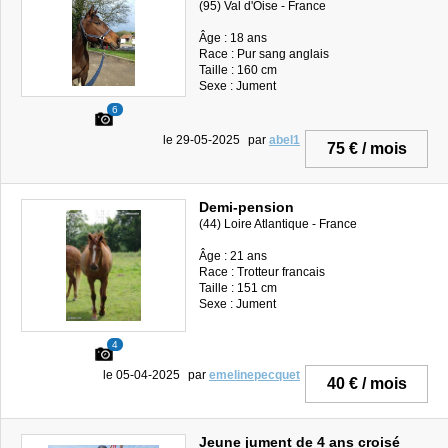
(95) Val d'Oise - France
Âge : 18 ans
Race : Pur sang anglais
Taille : 160 cm
Sexe : Jument
6
le 29-05-2025
par
abel1
75 € / mois
Demi-pension
(44) Loire Atlantique - France
Âge : 21 ans
Race : Trotteur francais
Taille : 151 cm
Sexe : Jument
4
le 05-04-2025
par
emelinepecquet
40 € / mois
Jeune jument de 4 ans croisé