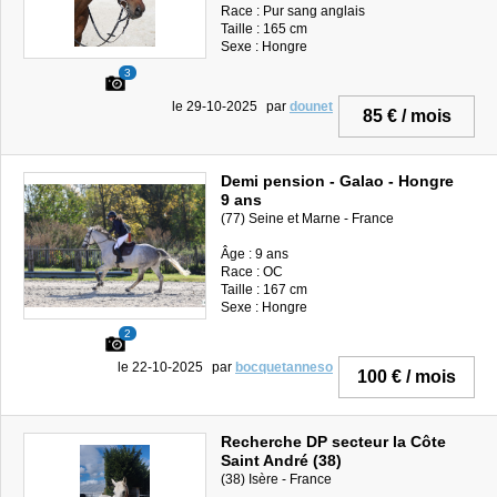
Race : Pur sang anglais
Taille : 165 cm
Sexe : Hongre
3
le 29-10-2025
par
dounet
85 € / mois
Demi pension - Galao - Hongre
9 ans
(77) Seine et Marne - France
Âge : 9 ans
Race : OC
Taille : 167 cm
Sexe : Hongre
2
le 22-10-2025
par
bocquetanneso
100 € / mois
Recherche DP secteur la Côte
Saint André (38)
(38) Isère - France