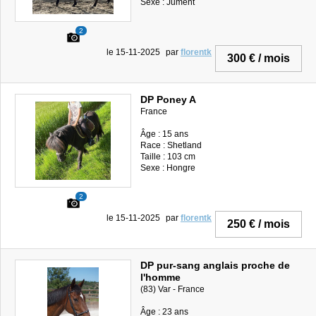
Sexe : Jument
2
le 15-11-2025
par
florentk
300 € / mois
DP Poney A
France
Âge : 15 ans
Race : Shetland
Taille : 103 cm
Sexe : Hongre
2
le 15-11-2025
par
florentk
250 € / mois
DP pur-sang anglais proche de
l'homme
(83) Var - France
Âge : 23 ans