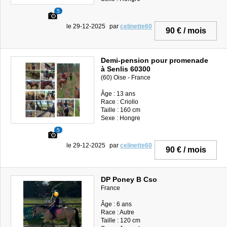
5
le 29-12-2025
par
celinette60
90 € / mois
Demi-pension pour promenade
à Senlis 60300
(60) Oise - France
Âge : 13 ans
Race : Criollo
Taille : 160 cm
Sexe : Hongre
5
le 29-12-2025
par
celinette60
90 € / mois
DP Poney B Cso
France
Âge : 6 ans
Race : Autre
Taille : 120 cm