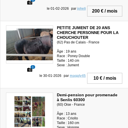
le 01-02-2026
par
joheli
200 € / mois
PETITE JUMENT DE 20 ANS
CHERCHE PERSONNE POUR LA
CHOUCHOUTER
(62) Pas de Calais - France
Âge : 19 ans
Race : Poney Double
Taille : 140 cm
Sexe : Jument
1
le 30-01-2026
par
magaly45
10 € / mois
Demi-pension pour promenade
à Senlis 60300
(60) Oise - France
Âge : 13 ans
Race : Criollo
Taille : 160 cm
Sexe : Hongre