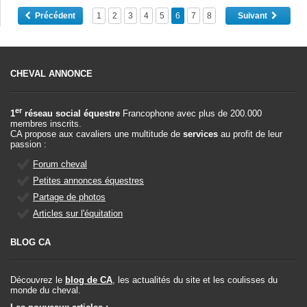
Précédent
1
2
3
4
5
6
7
8
Suivant
CHEVAL ANNONCE
er
1
réseau social équestre
Francophone avec plus de 200.000
membres inscrits.
CA propose aux cavaliers une multitude de
services
au profit de leur
passion :
Forum cheval
Petites annonces équestres
Partage de photos
Articles sur l'équitation
BLOG CA
Découvrez le
blog de CA
, les actualités du site et les coulisses du
monde du cheval.