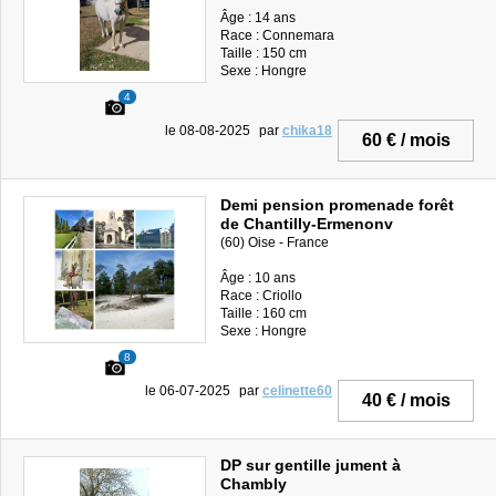
Âge : 14 ans
Race : Connemara
Taille : 150 cm
Sexe : Hongre
4
le 08-08-2025
par
chika18
60 € / mois
Demi pension promenade forêt
de Chantilly-Ermenonv
(60) Oise - France
Âge : 10 ans
Race : Criollo
Taille : 160 cm
Sexe : Hongre
8
le 06-07-2025
par
celinette60
40 € / mois
DP sur gentille jument à
Chambly