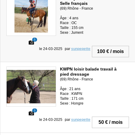
Selle français
(69) Rhône - France
Âge : 4 ans
Race : OC
Taille : 155 cm
Sexe : Jument
5
le 24-03-2025
par
sunpepette
100 € / mois
KWPN loisir balade travail à
pied dressage
(69) Rhône - France
Âge : 21 ans
Race : KWPN
Taille : 171 cm
Sexe : Hongre
3
le 24-03-2025
par
sunpepette
50 € / mois