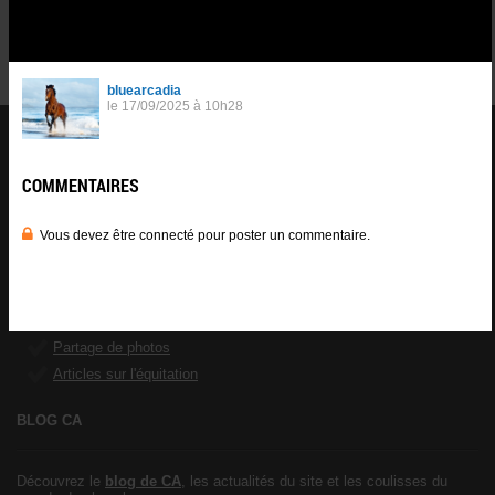
Vous devez être connecté pour poster un commentaire.
Se
connnecter
.
CHEVAL ANNONCE
er
1
réseau social équestre
Francophone avec plus de 200.000
membres inscrits.
CA propose aux cavaliers une multitude de
services
au profit de leur
passion :
Forum cheval
Petites annonces équestres
Partage de photos
Articles sur l'équitation
BLOG CA
Découvrez le
blog de CA
, les actualités du site et les coulisses du