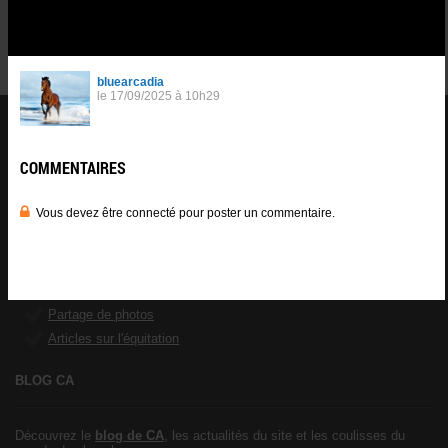
Vous devez être connecté pour poster un commentaire.
Se
connnecter
.
CHEVAL ANNONCE
er
1
réseau social équestre
Francophone avec plus de 200.000
membres inscrits.
CA propose aux cavaliers une multitude de
services
au profit de leur
passion :
Forum cheval
Petites annonces équestres
Partage de photos
Articles sur l'équitation
BLOG CA
Découvrez le
blog de CA
, les actualités du site et les coulisses du